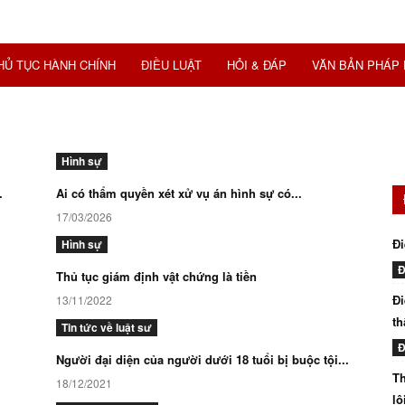
HỦ TỤC HÀNH CHÍNH
ĐIỀU LUẬT
HỎI & ĐÁP
VĂN BẢN PHÁP 
Hình sự
.
Ai có thẩm quyền xét xử vụ án hình sự có...
17/03/2026
Đi
Hình sự
Đ
Thủ tục giám định vật chứng là tiền
Đi
13/11/2022
th
Tin tức về luật sư
Đ
Người đại diện của người dưới 18 tuổi bị buộc tội...
Th
18/12/2021
lô