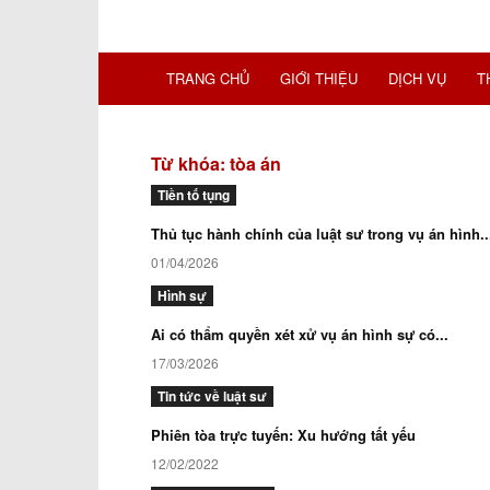
TRANG CHỦ
GIỚI THIỆU
DỊCH VỤ
T
Từ khóa: tòa án
Tiền tố tụng
Thủ tục hành chính của luật sư trong vụ án hình..
01/04/2026
Hình sự
Ai có thẩm quyền xét xử vụ án hình sự có...
17/03/2026
Tin tức về luật sư
Phiên tòa trực tuyến: Xu hướng tất yếu
12/02/2022