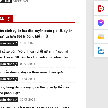
08/10/2021
iều luật
ÁN LỆ
àn cảnh vụ án lừa đảo xuyên quốc gia: 18 dự án
a” và hơn 834 tỷ đồng biến mất
10/07/2026
ụ án hình sự
i xế xe bồn “cố tình cán chết nữ sinh” sau tai
n: Bản án 20 năm tù cho hành vi vô nhân đạo
02/07/2026
ụ án hình sự
c trần đường dây đẻ thuê xuyên biên giới
18/06/2026
ụ án hình sự
 độ bóng đá qua mạng có thể bị xử lý thế nào
eo pháp luật?
30/05/2026
ụ án hình sự
ng “Kỷ” bị bắt trong vụ cá độ bóng đá 1.200 tỷ