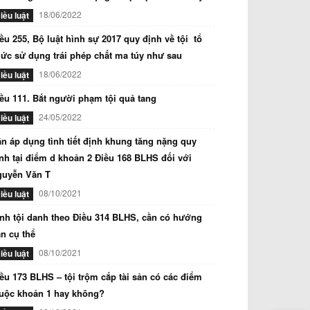
18/06/2022
iều luật
ều 255, Bộ luật hình sự 2017 quy định về tội tổ
ức sử dụng trái phép chất ma túy như sau
18/06/2022
iều luật
ều 111. Bắt người phạm tội quả tang
24/05/2022
iều luật
n áp dụng tình tiết định khung tăng nặng quy
nh tại điểm d khoản 2 Điều 168 BLHS đối với
guyễn Văn T
08/10/2021
iều luật
nh tội danh theo Điều 314 BLHS, cần có hướng
n cụ thể
08/10/2021
iều luật
ều 173 BLHS – tội trộm cắp tài sản có các điểm
uộc khoản 1 hay không?