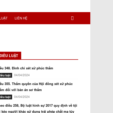
LUẬT
LIÊN HỆ
ĐIỀU LUẬT
ều 348. Đình chỉ xét xử phúc thẩm
04/04/2024
iều luật
ều 355. Thẩm quyền của Hội đồng xét xử phúc
ẩm đối với bản án sơ thẩm
04/04/2024
iều luật
eo điều 258, Bộ luật hình sự 2017 quy định về tội
i kéo người khác sử dụng trái phép chất ma túy