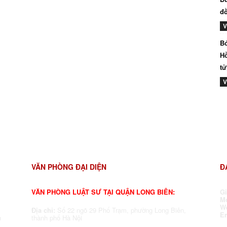
đồ
V
Bó
Hồ
tử
V
VĂN PHÒNG ĐẠI DIỆN
Đ
VĂN PHÒNG LUẬT SƯ TẠI QUẬN LONG BIÊN:
G
Mo
W
Địa chỉ:
Số 22 ngõ 29 Phố Trạm, phường Long Biên,
E
h
thành phố Hà Nội