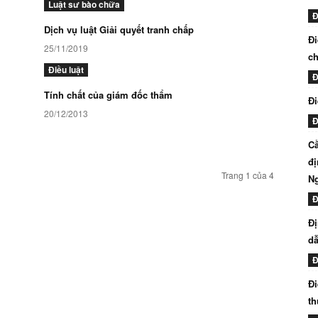
Luật sư bào chữa
Đ
.
Dịch vụ luật Giải quyết tranh chấp
Đi
25/11/2019
ch
Điều luật
Đ
Tính chất của giám đốc thẩm
Đi
20/12/2013
Đ
Cầ
đị
Trang 1 của 4
N
Đ
Đị
dẫ
Đ
Đi
th