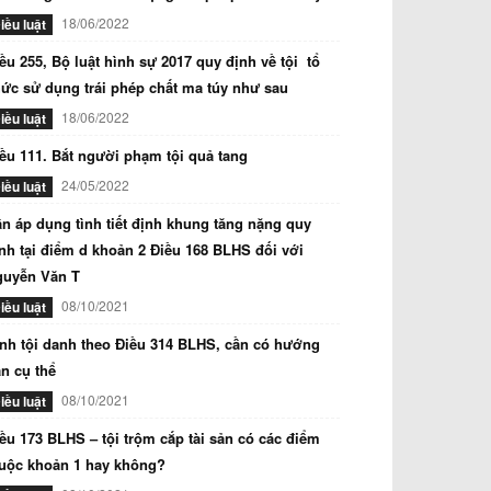
18/06/2022
iều luật
ều 255, Bộ luật hình sự 2017 quy định về tội tổ
ức sử dụng trái phép chất ma túy như sau
18/06/2022
iều luật
ều 111. Bắt người phạm tội quả tang
24/05/2022
iều luật
n áp dụng tình tiết định khung tăng nặng quy
nh tại điểm d khoản 2 Điều 168 BLHS đối với
guyễn Văn T
08/10/2021
iều luật
nh tội danh theo Điều 314 BLHS, cần có hướng
n cụ thể
08/10/2021
iều luật
ều 173 BLHS – tội trộm cắp tài sản có các điểm
uộc khoản 1 hay không?