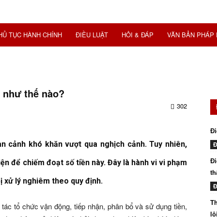
HỦ TỤC HÀNH CHÍNH
ĐIỀU LUẬT
HỎI & ĐÁP
VĂN BẢN PHÁP 
ý như thế nào?
302
Đi
oàn cảnh khó khăn vượt qua nghịch cảnh. Tuy nhiên,
Đ
Đi
iện để chiếm đoạt số tiền này. Đây là hành vi vi phạm
th
ị xử lý nghiêm theo quy định.
Đ
Th
tác tổ chức vận động, tiếp nhận, phân bổ và sử dụng tiền,
lô