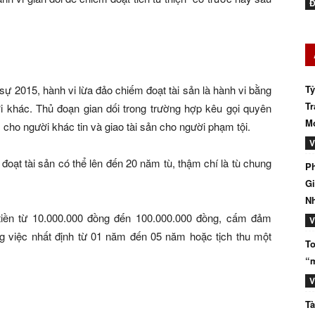
Đ
sự 2015, hành vi lừa đảo chiếm đoạt tài sản là hành vi bằng
Tỷ
Tr
ời khác. Thủ đoạn gian dối trong trường hợp kêu gọi quyên
Mớ
àm cho người khác tin và giao tài sản cho người phạm tội.
V
đoạt tài sản có thể lên đến 20 năm tù, thậm chí là tù chung
Ph
Gi
N
 tiền từ 10.000.000 đồng đến 100.000.000 đồng, cấm đảm
V
 việc nhất định từ 01 năm đến 05 năm hoặc tịch thu một
To
“m
V
Tà