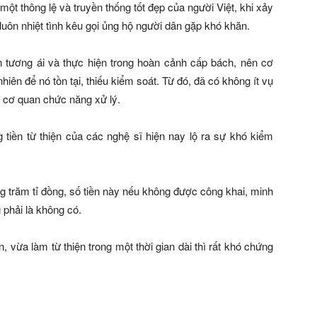
 thông lệ và truyền thống tốt đẹp của người Việt, khi xảy
 luôn nhiệt tình kêu gọi ủng hộ người dân gặp khó khăn.
̂n tương ái và thực hiện trong hoàn cảnh cấp bách, nên cơ
̂n để nó tồn tại, thiếu kiểm soát. Từ đó, đã có không ít vụ
 bị cơ quan chức năng xử lý.
ền từ thiện của các nghệ sĩ hiện nay lộ ra sự khó kiểm
răm tỉ đồng, số tiền này nếu không được công khai, minh
 phải là không có.
ừa làm từ thiện trong một thời gian dài thì rất khó chứng