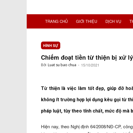
TRANG CHỦ
GIỚI THIỆU
DỊCH VỤ
T
HÌNH SỰ
Chiếm đoạt tiền từ thiện bị xử l
Bởi
Luat su bao chua
-
15/10/2021
Từ thiện là việc làm tốt đẹp, giúp đỡ h
không ít trường hợp lợi dụng kêu gọi từ th
pháp luật, tùy theo tính chất, mức độ mà b
Hiện nay, theo Nghị định 64/2008/NĐ-CP, công 