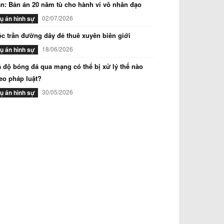
n: Bản án 20 năm tù cho hành vi vô nhân đạo
02/07/2026
ụ án hình sự
c trần đường dây đẻ thuê xuyên biên giới
18/06/2026
ụ án hình sự
 độ bóng đá qua mạng có thể bị xử lý thế nào
eo pháp luật?
30/05/2026
ụ án hình sự