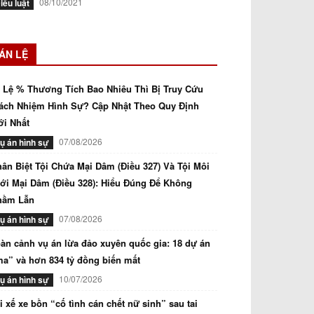
08/10/2021
iều luật
ÁN LỆ
 Lệ % Thương Tích Bao Nhiêu Thì Bị Truy Cứu
ách Nhiệm Hình Sự? Cập Nhật Theo Quy Định
i Nhất
07/08/2026
ụ án hình sự
ân Biệt Tội Chứa Mại Dâm (Điều 327) Và Tội Môi
ới Mại Dâm (Điều 328): Hiểu Đúng Để Không
hầm Lẫn
07/08/2026
ụ án hình sự
àn cảnh vụ án lừa đảo xuyên quốc gia: 18 dự án
a” và hơn 834 tỷ đồng biến mất
10/07/2026
ụ án hình sự
i xế xe bồn “cố tình cán chết nữ sinh” sau tai