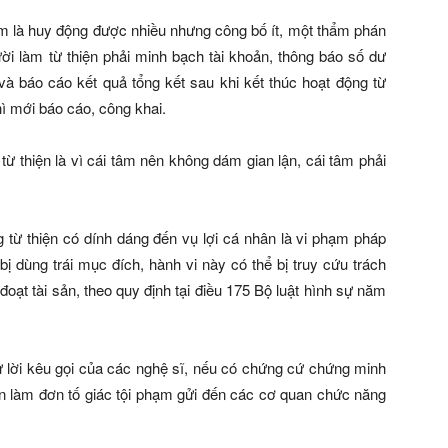
âm là huy động được nhiều nhưng công bố ít, một thẩm phán
m từ thiện phải minh bạch tài khoản, thông báo số dư
̀ báo cáo kết quả tổng kết sau khi kết thúc hoạt động từ
 thì mới báo cáo, công khai.
m từ thiện là vì cái tâm nên không dám gian lận, cái tâm phải
ng từ thiện có dính dáng đến vụ lợi cá nhân là vi phạm pháp
̂n bị dùng trái mục đích, hành vi này có thể bị truy cứu trách
 đoạt tài sản, theo quy định tại điều 175 Bộ luật hình sự năm
ời kêu gọi của các nghệ sĩ, nếu có chứng cứ chứng minh
̂̀n làm đơn tố giác tội phạm gửi đến các cơ quan chức năng