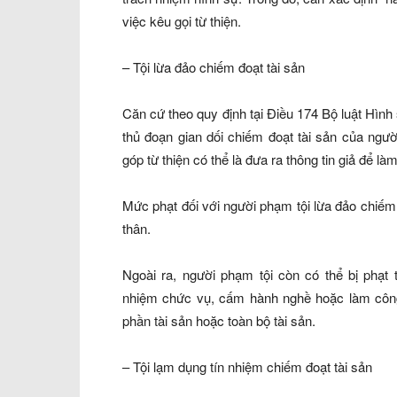
việc kêu gọi từ thiện.
– Tội lừa đảo chiếm đoạt tài sản
Căn cứ theo quy định tại Điều 174 Bộ luật Hình 
thủ đoạn gian dối chiếm đoạt tài sản của ngư
góp từ thiện có thể là đưa ra thông tin giả để l
Mức phạt đối với người phạm tội lừa đảo chiếm 
thân.
Ngoài ra, người phạm tội còn có thể bị phạt
nhiệm chức vụ, cấm hành nghề hoặc làm công
phần tài sản hoặc toàn bộ tài sản.
– Tội lạm dụng tín nhiệm chiếm đoạt tài sản