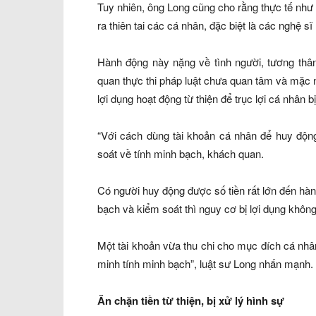
Tuy nhiên, ông Long cũng cho rằng thực tế như một
ra thiên tai các cá nhân, đặc biệt là các nghệ sĩ
Hành động này nặng về tình người, tương tha
quan thực thi pháp luật chưa quan tâm và mặc nhie
lợi dụng hoạt động từ thiện để trục lợi cá nhân
“Với cách dùng tài khoản cá nhân để huy động ti
soát về tính minh bạch, khách quan.
Có người huy động được số tiền rất lớn đến hàng t
bạch và kiểm soát thì nguy cơ bị lợi dụng không
Một tài khoản vừa thu chi cho mục đích cá nhân, v
minh tính minh bạch”, luật sư Long nhấn mạnh.
Ăn chặn tiền từ thiện, bị xử lý hình sự