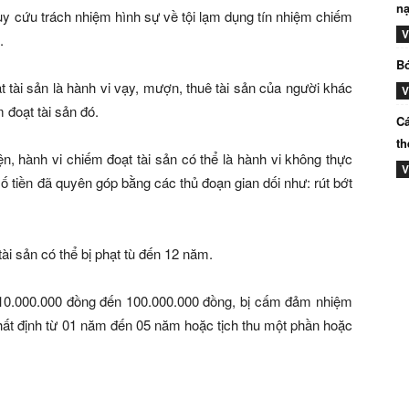
nạ
truy cứu trách nhiệm hình sự về tội lạm dụng tín nhiệm chiếm
V
.
Bó
 tài sản là hành vi vạy, mượn, thuê tài sản của người khác
V
 đoạt tài sản đó.
Cá
th
ện, hành vi chiếm đoạt tài sản có thể là hành vi không thực
V
ố tiền đã quyên góp bằng các thủ đoạn gian dối như: rút bớt
ài sản có thể bị phạt tù đến 12 năm.
từ 10.000.000 đồng đến 100.000.000 đồng, bị cấm đảm nhiệm
ất định từ 01 năm đến 05 năm hoặc tịch thu một phần hoặc