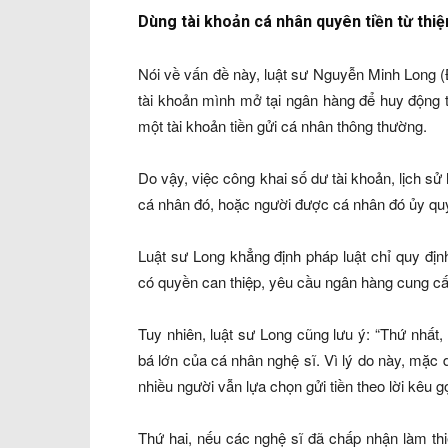
Dùng tài khoản cá nhân quyên tiền từ thiệ
Nói về vấn đề này, luật sư Nguyễn Minh Long 
tài khoản mình mở tại ngân hàng để huy động tiề
một tài khoản tiền gửi cá nhân thông thường.
Do vậy, việc công khai số dư tài khoản, lịch sử
cá nhân đó, hoặc người được cá nhân đó ủy qu
Luật sư Long khẳng định pháp luật chỉ quy đị
có quyền can thiệp, yêu cầu ngân hàng cung cấ
Tuy nhiên, luật sư Long cũng lưu ý: “Thứ nhất, 
bá lớn của cá nhân nghệ sĩ. Vì lý do này, mặc 
nhiều người vẫn lựa chọn gửi tiền theo lời kêu gọ
Thứ hai, nếu các nghệ sĩ đã chấp nhận làm th