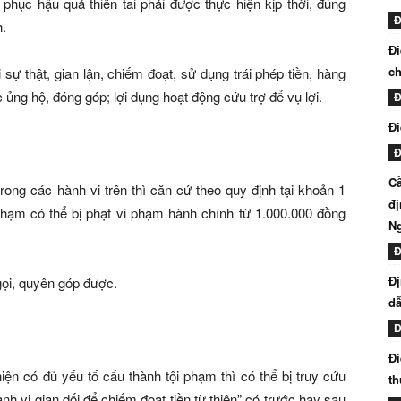
hục hậu quả thiên tai phải được thực hiện kịp thời, đúng
Đ
h.
Đi
ch
ự thật, gian lận, chiếm đoạt, sử dụng trái phép tiền, hàng
ủng hộ, đóng góp; lợi dụng hoạt động cứu trợ để vụ lợi.
Đ
Đi
Đ
Cầ
rong các hành vi trên thì căn cứ theo quy định tại khoản 1
đị
hạm có thể bị phạt vi phạm hành chính từ 1.000.000 đồng
N
Đ
Đị
 gọi, quyên góp được.
dẫ
Đ
Đi
iện có đủ yếu tố cấu thành tội phạm thì có thể bị truy cứu
th
nh vi gian dối để chiếm đoạt tiền từ thiện” có trước hay sau