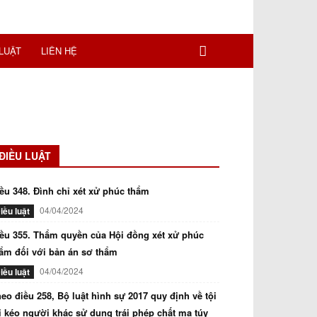
LUẬT
LIÊN HỆ
ĐIỀU LUẬT
ều 348. Đình chỉ xét xử phúc thẩm
04/04/2024
iều luật
ều 355. Thẩm quyền của Hội đồng xét xử phúc
ẩm đối với bản án sơ thẩm
04/04/2024
iều luật
eo điều 258, Bộ luật hình sự 2017 quy định về tội
i kéo người khác sử dụng trái phép chất ma túy