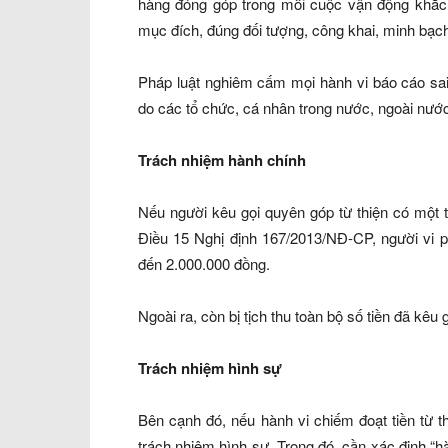
hàng đóng góp trong mỗi cuộc vận động khắc p
mục đích, đúng đối tượng, công khai, minh bạc
Pháp luật nghiêm cấm mọi hành vi báo cáo sai s
do các tổ chức, cá nhân trong nước, ngoài nước 
Trách nhiệm hành chính
Nếu người kêu gọi quyên góp từ thiện có một t
Điều 15 Nghị định 167/2013/NĐ-CP, người vi p
đến 2.000.000 đồng.
Ngoài ra, còn bị tịch thu toàn bộ số tiền đã kêu
Trách nhiệm hình sự
Bên cạnh đó, nếu hành vi chiếm đoạt tiền từ th
trách nhiệm hình sự. Trong đó, cần xác định “hà