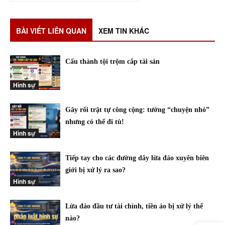
BÀI VIẾT LIÊN QUAN
XEM TIN KHÁC
Cấu thành tội trộm cắp tài sản
Hình sự
Gây rối trật tự công cộng: tưởng “chuyện nhỏ”
nhưng có thể đi tù!
Hình sự
Tiếp tay cho các đường dây lừa đảo xuyên biên
giới bị xử lý ra sao?
Hình sự
Lừa đảo đầu tư tài chính, tiền ảo bị xử lý thế
nào?