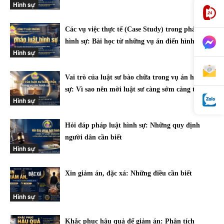
Hình sự
Các vụ việc thực tế (Case Study) trong pháp luật
hình sự: Bài học từ những vụ án điển hình
Hình sự
Vai trò của luật sư bào chữa trong vụ án hình
sự: Vì sao nên mời luật sư càng sớm càng tốt?
Hình sự
Hỏi đáp pháp luật hình sự: Những quy định
người dân cần biết
Hình sự
Xin giảm án, đặc xá: Những điều cần biết
Hình sự
Khắc phục hậu quả để giảm án: Phân tích