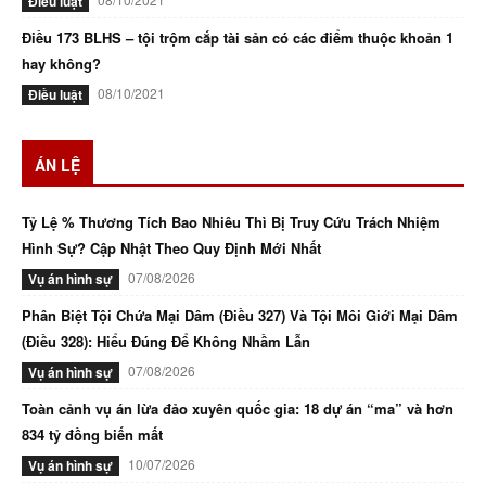
Điều luật
Điều 173 BLHS – tội trộm cắp tài sản có các điểm thuộc khoản 1
hay không?
08/10/2021
Điều luật
ÁN LỆ
Tỷ Lệ % Thương Tích Bao Nhiêu Thì Bị Truy Cứu Trách Nhiệm
Hình Sự? Cập Nhật Theo Quy Định Mới Nhất
07/08/2026
Vụ án hình sự
Phân Biệt Tội Chứa Mại Dâm (Điều 327) Và Tội Môi Giới Mại Dâm
(Điều 328): Hiểu Đúng Để Không Nhầm Lẫn
07/08/2026
Vụ án hình sự
Toàn cảnh vụ án lừa đảo xuyên quốc gia: 18 dự án “ma” và hơn
834 tỷ đồng biến mất
10/07/2026
Vụ án hình sự