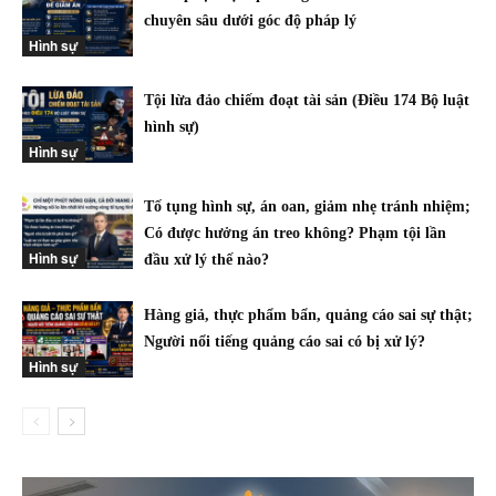
chuyên sâu dưới góc độ pháp lý
Hình sự
Tội lừa đảo chiếm đoạt tài sản (Điều 174 Bộ luật
hình sự)
Hình sự
Tố tụng hình sự, án oan, giảm nhẹ tránh nhiệm;
Có được hưởng án treo không? Phạm tội lần
Hình sự
đầu xử lý thế nào?
Hàng giả, thực phẩm bẩn, quảng cáo sai sự thật;
Người nổi tiếng quảng cáo sai có bị xử lý?
Hình sự