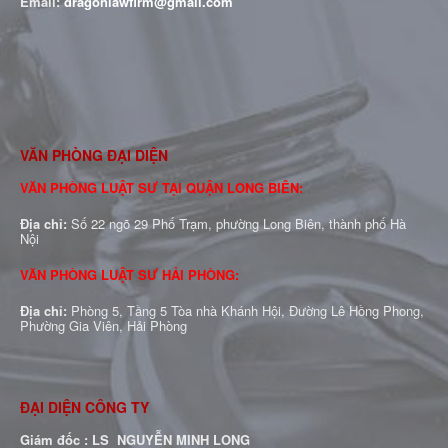
Email:
dragonlawfirm@gmail.com
VĂN PHÒNG ĐẠI DIỆN
VĂN PHÒNG LUẬT SƯ TẠI QUẬN LONG BIÊN:
Địa chỉ:
Số 22 ngõ 29 Phố Trạm, phường Long Biên, thành phố Hà
Nội
VĂN PHÒNG LUẬT SƯ HẢI PHÒNG:
Địa chỉ:
Phòng 5, Tầng 5 Tòa nhà Khánh Hội, Đường Lê Hồng Phong,
Phường Gia Viên, Hải Phòng
ĐẠI DIỆN CÔNG TY
Giám đốc : LS NGUYỄN MINH LONG