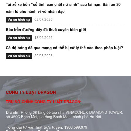
Tài xế xe bồn “cố tình cán chết nữ sinh” sau tai nạn: Bản án 20
năm tù cho hành vi vô nhân đạo
02/07/2026
Vụ án hình sự
Bóc trần đường dây đẻ thuê xuyên biên giới
18/06/2026
Vụ án hình sự
Cá độ bóng đá qua mạng có thể bị xử lý thế nào theo pháp luật?
30/05/2026
Vụ án hình sự
CÔNG TY LUẬT DRAGON
TRỤ SỞ CHÍNH CÔNG TY LUẬT DRAGON:
Địa chỉ:
Phòng 08 tầng 09 toà nhà VINACONEX DIAMOND TOWER,
số 459C Bạch Mai, phường Bạch Mai, thành phố Hà Nội.
Tổng đài tư vấn luật trực tuyến:
1900.599.979