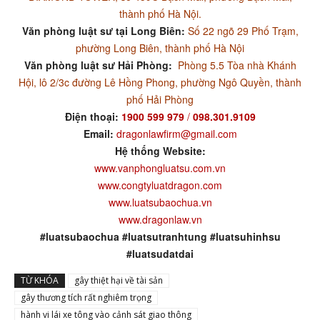
thành phố Hà Nội.
Văn phòng luật sư tại Long Biên:
Số 22 ngõ 29 Phố Trạm,
phường Long Biên, thành phố Hà Nội
Văn phòng luật sư Hải Phòng:
Phòng 5.5 Tòa nhà Khánh
Hội, lô 2/3c đường Lê Hồng Phong, phường Ngô Quyền, thành
phố Hải Phòng
Điện thoại:
1900 599 979
/
098.301.9109
Email:
dragonlawfirm@gmail.com
Hệ thống Website:
www.vanphongluatsu.com.vn
www.congtyluatdragon.com
www.luatsubaochua.vn
www.dragonlaw.vn
#luatsubaochua #luatsutranhtung #luatsuhinhsu
#luatsudatdai
TỪ KHÓA
gây thiệt hại về tài sản
gây thương tích rất nghiêm trọng
hành vi lái xe tông vào cảnh sát giao thông