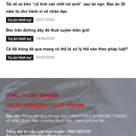
Tài xế xe bồn “cố tình cán chết nữ sinh” sau tai nạn: Bản án 20
năm tù cho hành vi vô nhân đạo
02/07/2026
Vụ án hình sự
Bóc trần đường dây đẻ thuê xuyên biên giới
18/06/2026
Vụ án hình sự
Cá độ bóng đá qua mạng có thể bị xử lý thế nào theo pháp luật?
30/05/2026
Vụ án hình sự
CÔNG TY LUẬT DRAGON
TRỤ SỞ CHÍNH CÔNG TY LUẬT DRAGON:
Địa chỉ:
Phòng 08 tầng 09 toà nhà VINACONEX DIAMOND TOWER,
số 459C Bạch Mai, phường Bạch Mai, thành phố Hà Nội.
Tổng đài tư vấn luật trực tuyến:
1900.599.979
Email:
dragonlawfirm@gmail.com