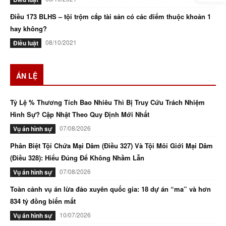
Điều 173 BLHS – tội trộm cắp tài sản có các điểm thuộc khoản 1
hay không?
08/10/2021
Điều luật
ÁN LỆ
Tỷ Lệ % Thương Tích Bao Nhiêu Thì Bị Truy Cứu Trách Nhiệm
Hình Sự? Cập Nhật Theo Quy Định Mới Nhất
07/08/2026
Vụ án hình sự
Phân Biệt Tội Chứa Mại Dâm (Điều 327) Và Tội Môi Giới Mại Dâm
(Điều 328): Hiểu Đúng Để Không Nhầm Lẫn
07/08/2026
Vụ án hình sự
Toàn cảnh vụ án lừa đảo xuyên quốc gia: 18 dự án “ma” và hơn
834 tỷ đồng biến mất
10/07/2026
Vụ án hình sự