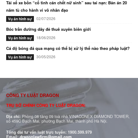
Tài xế xe bồn “cố tình cán chết nữ sinh” sau tai nạn: Bản án 20
năm tù cho hành vi vô nhân đạo
02/07/2026
Vụ án hình sự
Bóc trần đường dây đẻ thuê xuyên biên giới
18/06/2026
Vụ án hình sự
Cá độ bóng đá qua mạng có thể bị xử lý thế nào theo pháp luật?
30/05/2026
Vụ án hình sự
CÔNG TY LUẬT DRAGON
TRỤ SỞ CHÍNH CÔNG TY LUẬT DRAGON:
Địa chỉ:
Phòng 08 tầng 09 toà nhà VINACONEX DIAMOND TOWER,
số 459C Bạch Mai, phường Bạch Mai, thành phố Hà Nội.
Tổng đài tư vấn luật trực tuyến:
1900.599.979
Email:
dragonlawfirm@gmail.com