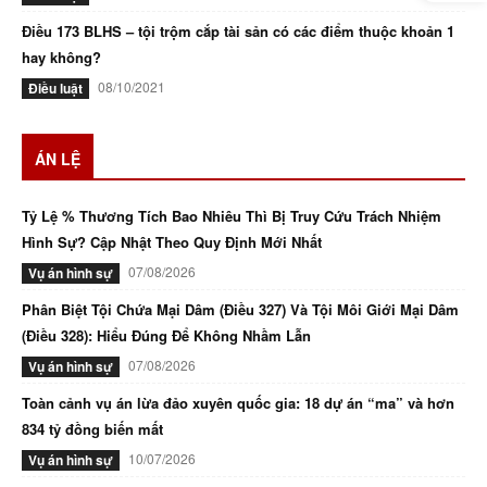
Điều 173 BLHS – tội trộm cắp tài sản có các điểm thuộc khoản 1
hay không?
08/10/2021
Điều luật
ÁN LỆ
Tỷ Lệ % Thương Tích Bao Nhiêu Thì Bị Truy Cứu Trách Nhiệm
Hình Sự? Cập Nhật Theo Quy Định Mới Nhất
07/08/2026
Vụ án hình sự
Phân Biệt Tội Chứa Mại Dâm (Điều 327) Và Tội Môi Giới Mại Dâm
(Điều 328): Hiểu Đúng Để Không Nhầm Lẫn
07/08/2026
Vụ án hình sự
Toàn cảnh vụ án lừa đảo xuyên quốc gia: 18 dự án “ma” và hơn
834 tỷ đồng biến mất
10/07/2026
Vụ án hình sự