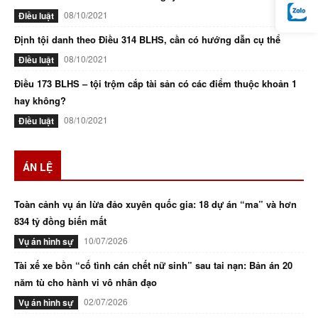
08/10/2021
Điều luật
Định tội danh theo Điều 314 BLHS, cần có hướng dẫn cụ thể
08/10/2021
Điều luật
Điều 173 BLHS – tội trộm cắp tài sản có các điểm thuộc khoản 1
hay không?
08/10/2021
Điều luật
ÁN LỆ
Toàn cảnh vụ án lừa đảo xuyên quốc gia: 18 dự án “ma” và hơn
834 tỷ đồng biến mất
10/07/2026
Vụ án hình sự
Tài xế xe bồn “cố tình cán chết nữ sinh” sau tai nạn: Bản án 20
năm tù cho hành vi vô nhân đạo
02/07/2026
Vụ án hình sự