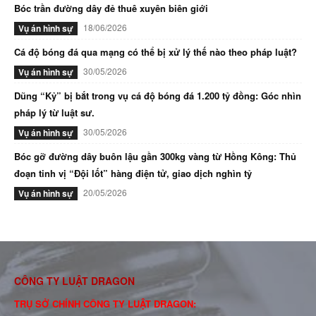
Bóc trần đường dây đẻ thuê xuyên biên giới
18/06/2026
Vụ án hình sự
Cá độ bóng đá qua mạng có thể bị xử lý thế nào theo pháp luật?
30/05/2026
Vụ án hình sự
Dũng “Kỷ” bị bắt trong vụ cá độ bóng đá 1.200 tỷ đồng: Góc nhìn
pháp lý từ luật sư.
30/05/2026
Vụ án hình sự
Bóc gỡ đường dây buôn lậu gần 300kg vàng từ Hồng Kông: Thủ
đoạn tinh vị “Đội lốt” hàng điện tử, giao dịch nghìn tỷ
20/05/2026
Vụ án hình sự
CÔNG TY LUẬT DRAGON
TRỤ SỞ CHÍNH CÔNG TY LUẬT DRAGON: