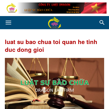
luat su bao chua toi quan he tinh
duc dong gioi