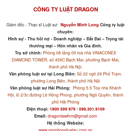
CÔNG TY LUẬT DRAGON
Giám đốc - Thạc sĩ Luật sư:
Nguyễn Minh Long
Công ty luật
chuyên:
Hình sự - Thu hồi nợ - Doanh nghiệp – Đất Đai – Trọng tài
thương mại – Hôn nhân và Gia đình.
Trụ sở chính:
Phòng 08 tầng 09 toà nhà VINACONEX
DIAMOND TOWER, số 459C Bạch Mai, phường Bạch Mai,
thành phố Hà Nội.
Văn phòng luật sư tại Long Biên:
Số 22 ngõ 29 Phố Trạm,
phường Long Biên, thành phố Hà Nội
Văn phòng luật sư Hải Phòng:
Phòng 5.5 Tòa nhà Khánh
Hội, lô 2/3c đường Lê Hồng Phong, phường Ngô Quyền, thành
phố Hải Phòng
Điện thoại:
1900 599 979
/
098.301.9109
Email:
dragonlawfirm@gmail.com
Hệ thống Website:
www.vanphongluatsu.com.vn