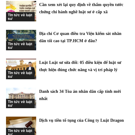
Cần xem xét lại quy định về thẩm quyền tước
chứng chỉ hành nghề luật sư ở cấp xã
Tin tức về luật
sư
Địa chỉ Cơ quan điều tra Viện kiểm sát nhân
dân tối cao tại TP.HCM ở đâu?
Tin tức về luật
sư
Luật Luật sư sửa đổi: 05 điều kiện để luật sư
thực hiện đúng chức năng và vị trí pháp lý
Tin tức về luật
sư
Danh sách 34 Tòa án nhân dân cấp tỉnh mới
nhất
Tin tức về luật
sư
Dịch vụ tiền tố tụng của Công ty Luật Dragon
Tin tức về luật
sư