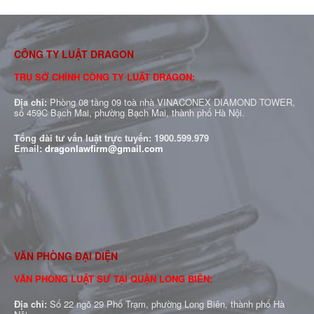
CÔNG TY LUẬT DRAGON
TRỤ SỞ CHÍNH CÔNG TY LUẬT DRAGON:
Địa chỉ:
Phòng 08 tầng 09 toà nhà VINACONEX DIAMOND TOWER,
số 459C Bạch Mai, phường Bạch Mai, thành phố Hà Nội.
Tổng đài tư vấn luật trực tuyến:
1900.599.979
Email:
dragonlawfirm@gmail.com
VĂN PHÒNG ĐẠI DIỆN
VĂN PHÒNG LUẬT SƯ TẠI QUẬN LONG BIÊN:
Địa chỉ:
Số 22 ngõ 29 Phố Trạm, phường Long Biên, thành phố Hà