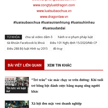
www.congtyluatdragon.com
www.luatsubaochua.vn
www.dragonlaw.vn
#luatsubaochua #luatsutranhtung #luatsuhinhsu
#luatsudatdai
TỪ KHÓA
chia sẻ video dâm ô
hành vi vi phạm pháp luật
tài khoản Facebook bị khoá
Điều 101 Nghị định 15/2020/NĐ-CP
Điều 288 Bộ luật Hình sự 2015
đồ trụy
BÀI VIẾT LIÊN QUAN
XEM TIN KHÁC
“Trẻ trâu” vác mác chạy xe trên đường: Khi tuổi
trẻ bồng bột đánh cược bằng mạng sống người
Tin tức về luật
sư
khác
Xã hội đen mặc vest doanh nghiệp