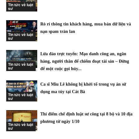
Tin tức về luật
sư
Rò rỉ thông tin khách hàng, mua bán dữ liệu và
nạn spam tràn lan
Tin tức về luật
sư
Lừa đảo trực tuyến: Mạo danh công an, ngân
hàng, người thân để chiếm đoạt tài sản – Đừng
Tin tức về luật
sư
để một cuộc gọi hủy...
Ca sĩ Miu Lê không bị khởi tố trong vụ án sử
dụng ma túy tại Cát Bà
Tin tức về luật
sư
Thí điểm chế định luật sư công tại 8 bộ và 10 địa
phương từ ngày 1/10
Tin tức về luật
sư