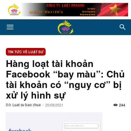
TIN TỨC VỀ LUẬT SƯ
Hàng loạt tài khoản
Facebook “bay màu”: Chủ
tài khoản có “nguy cơ” bị
xử lý hình sự
244
Bởi
Luat su bao chua
-
20/08/2021