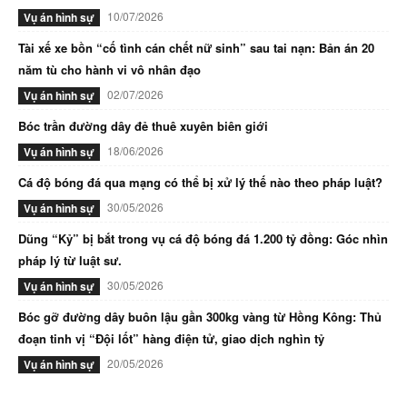
10/07/2026
Vụ án hình sự
Tài xế xe bồn “cố tình cán chết nữ sinh” sau tai nạn: Bản án 20
năm tù cho hành vi vô nhân đạo
02/07/2026
Vụ án hình sự
Bóc trần đường dây đẻ thuê xuyên biên giới
18/06/2026
Vụ án hình sự
Cá độ bóng đá qua mạng có thể bị xử lý thế nào theo pháp luật?
30/05/2026
Vụ án hình sự
Dũng “Kỷ” bị bắt trong vụ cá độ bóng đá 1.200 tỷ đồng: Góc nhìn
pháp lý từ luật sư.
30/05/2026
Vụ án hình sự
Bóc gỡ đường dây buôn lậu gần 300kg vàng từ Hồng Kông: Thủ
đoạn tinh vị “Đội lốt” hàng điện tử, giao dịch nghìn tỷ
20/05/2026
Vụ án hình sự