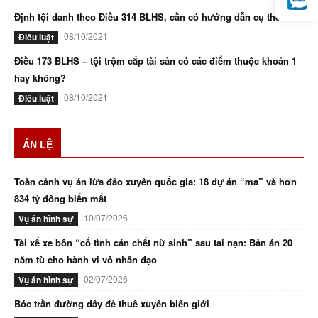
Định tội danh theo Điều 314 BLHS, cần có hướng dẫn cụ thể
08/10/2021
Điều luật
Điều 173 BLHS – tội trộm cắp tài sản có các điểm thuộc khoản 1
hay không?
08/10/2021
Điều luật
ÁN LỆ
Toàn cảnh vụ án lừa đảo xuyên quốc gia: 18 dự án “ma” và hơn
834 tỷ đồng biến mất
10/07/2026
Vụ án hình sự
Tài xế xe bồn “cố tình cán chết nữ sinh” sau tai nạn: Bản án 20
năm tù cho hành vi vô nhân đạo
02/07/2026
Vụ án hình sự
Bóc trần đường dây đẻ thuê xuyên biên giới