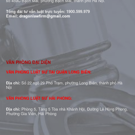
số 459C Bạch Mai, phường Bạch Mai, thành phố Hà Nội.
Tổng đài tư vấn luật trực tuyến:
1900.599.979
Email:
dragonlawfirm@gmail.com
VĂN PHÒNG ĐẠI DIỆN
VĂN PHÒNG LUẬT SƯ TẠI QUẬN LONG BIÊN:
Địa chỉ:
Số 22 ngõ 29 Phố Trạm, phường Long Biên, thành phố Hà
Nội
VĂN PHÒNG LUẬT SƯ HẢI PHÒNG:
Địa chỉ:
Phòng 5, Tầng 5 Tòa nhà Khánh Hội, Đường Lê Hồng Phong,
Phường Gia Viên, Hải Phòng