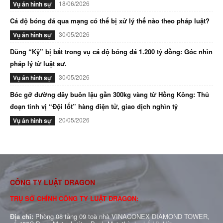
18/06/2026
Vụ án hình sự
Cá độ bóng đá qua mạng có thể bị xử lý thế nào theo pháp luật?
30/05/2026
Vụ án hình sự
Dũng “Kỷ” bị bắt trong vụ cá độ bóng đá 1.200 tỷ đồng: Góc nhìn
pháp lý từ luật sư.
30/05/2026
Vụ án hình sự
Bóc gỡ đường dây buôn lậu gần 300kg vàng từ Hồng Kông: Thủ
đoạn tinh vị “Đội lốt” hàng điện tử, giao dịch nghìn tỷ
20/05/2026
Vụ án hình sự
CÔNG TY LUẬT DRAGON
TRỤ SỞ CHÍNH CÔNG TY LUẬT DRAGON:
Địa chỉ:
Phòng 08 tầng 09 toà nhà VINACONEX DIAMOND TOWER,