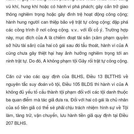
vũ khí, hung khí hoặc có hành vi phá phách; gây cản trở giao
thông nghiêm trọng hoặc gây đình trệ hoạt động công cộng;
hành hung người can thiệp bảo vệ trật tự công cộng; đập phá
các công trình ở nơi công cộng. v.v.. với lỗi cố ý. Trường hợp
này, mục đích của A là chiếm đoạt tài sản (xâm phạm quyền
sở hữu tài sản) của hai cô gái sau đó tẩu thoát, hành vi của A
cũng chưa gây thiệt hại hay ảnh hưởng nghiêm trọng tới an
ninh trật tự. Do đó, A không phạm tội Gây rối trật tự công cộng.
Căn cứ vào các quy định của BLHS, Điều 13 BLTTHS về
nguyên tắc suy đoán vô tội, Điều 105 BLDS thì hành vi của A
không đủ yếu tố cấu thành tội phạm đối với các tội danh thuộc
ba quan điểm mà tác giả đưa ra. Đối với hai cô gái là chủ nhân
của số tiền giả có thể sẽ phải chịu trách nhiệm hình sự về Tội
làm, tàng trữ, vận chuyển, lưu hành tiền giả quy định tại Điều
207 BLHS.