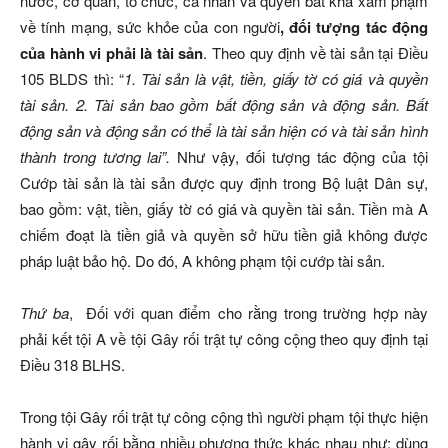
nước, cơ quan, tổ chức, cá nhân và quyền bất khả xâm phạm
về tính mạng, sức khỏe của con người
,
đối tượng tác động
của hành vi phải là tài sản
. Theo quy định về tài sản tại Điều
105 BLDS thì: “
1. Tài sản là vật, tiền, giấy tờ có giá và quyền
tài sản. 2. Tài sản bao gồm bất động sản và động sản. Bất
động sản và động sản có thể là tài sản hiện có và tài sản hình
thành trong tương lai”.
Như vậy, đối tượng tác động của tội
Cướp tài sản là tài sản được quy định trong Bộ luật Dân sự,
bao gồm: vật, tiền, giấy tờ có giá và quyền tài sản. Tiền mà A
chiếm đoạt là tiền giả và quyền sở hữu tiền giả không được
pháp luật bảo hộ. Do đó, A không phạm tội cướp tài sản.
Thứ ba
, Đối với quan điểm cho rằng trong trường hợp này
phải kết tội A về tội Gây rối trật tự công cộng theo quy định tại
Điều 318 BLHS.
Trong tội Gây rối trật tự công cộng thì người phạm tội thực hiện
hành vi gây rối bằng nhiều phương thức khác nhau như: dùng