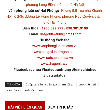
phường Long Biên, thành phố Hà Nội
Văn phòng luật sư Hải Phòng:
Phòng 5.5 Tòa nhà Khánh
Hội, lô 2/3c đường Lê Hồng Phong, phường Ngô Quyền, thành
phố Hải Phòng
Điện thoại:
1900 599 979
/
098.301.9109
Email:
dragonlawfirm@gmail.com
Hệ thống Website:
www.vanphongluatsu.com.vn
www.congtyluatdragon.com
www.luatsubaochua.vn
www.dragonlaw.vn
#luatsubaochua #luatsutranhtung #luatsuhinhsu
#luatsudatdai
TỪ KHÓA
Cướp tài sản là tiền giả phạm tội gì
cướp tiền giả
yếu tố cấu thành tội phạm
BÀI VIẾT LIÊN QUAN
XEM TIN KHÁC