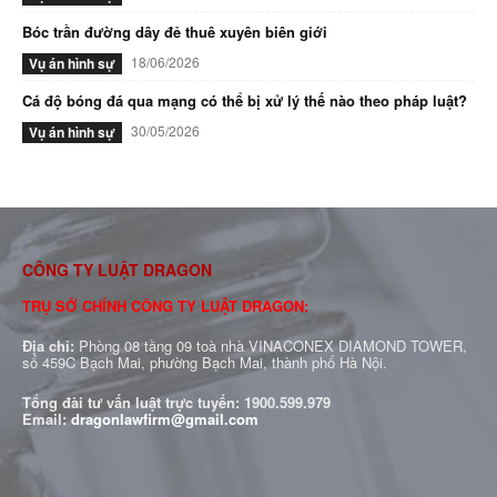
Bóc trần đường dây đẻ thuê xuyên biên giới
18/06/2026
Vụ án hình sự
Cá độ bóng đá qua mạng có thể bị xử lý thế nào theo pháp luật?
30/05/2026
Vụ án hình sự
CÔNG TY LUẬT DRAGON
TRỤ SỞ CHÍNH CÔNG TY LUẬT DRAGON:
Địa chỉ:
Phòng 08 tầng 09 toà nhà VINACONEX DIAMOND TOWER,
số 459C Bạch Mai, phường Bạch Mai, thành phố Hà Nội.
Tổng đài tư vấn luật trực tuyến:
1900.599.979
Email:
dragonlawfirm@gmail.com