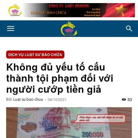
DỊCH VỤ LUẬT SƯ BÀO CHỮA
Không đủ yếu tố cấu
thành tội phạm đối với
người cướp tiền giả
53
Bởi
Luat su bao chua
-
08/10/2021