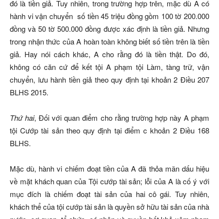
đó là tiền giả. Tuy nhiên, trong trường hợp trên, mặc dù A có
hành vi vận chuyển số tiền 45 triệu đồng gồm 100 tờ 200.000
đồng và 50 tờ 500.000 đồng được xác định là tiền giả. Nhưng
trong nhận thức của A hoàn toàn không biết số tiền trên là tiền
giả. Hay nói cách khác, A cho rằng đó là tiền thật. Do đó,
không có căn cứ để kết tội A phạm tội Làm, tàng trữ, vận
chuyển, lưu hành tiền giả theo quy định tại khoản 2 Điều 207
BLHS 2015.
Thứ hai
, Đối với quan điểm cho rằng trường hợp này A phạm
tội Cướp tài sản theo quy định tại điểm c khoản 2 Điều 168
BLHS.
Mặc dù, hành vi chiếm đoạt tiền của A đã thỏa mãn dấu hiệu
về mặt khách quan của Tội cướp tài sản; lỗi của A là cố ý với
mục đích là chiếm đoạt tài sản của hai cô gái. Tuy nhiên,
khách thể của tội cướp tài sản là quyền sở hữu tài sản của nhà