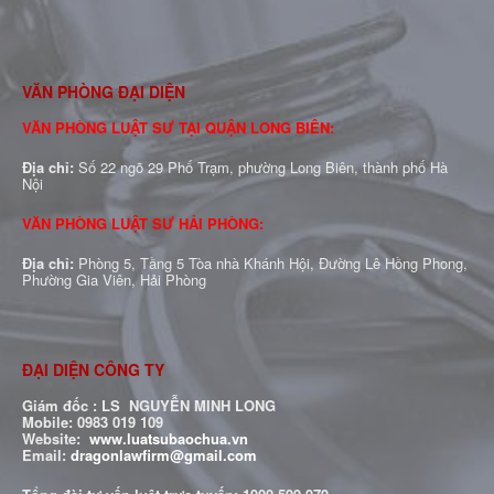
VĂN PHÒNG ĐẠI DIỆN
VĂN PHÒNG LUẬT SƯ TẠI QUẬN LONG BIÊN:
Địa chỉ:
Số 22 ngõ 29 Phố Trạm, phường Long Biên, thành phố Hà
Nội
VĂN PHÒNG LUẬT SƯ HẢI PHÒNG:
Địa chỉ:
Phòng 5, Tầng 5 Tòa nhà Khánh Hội, Đường Lê Hồng Phong,
Phường Gia Viên, Hải Phòng
ĐẠI DIỆN CÔNG TY
Giám đốc : LS NGUYỄN MINH LONG
Mobile: 0983 019 109
Website:
www.luatsubaochua.vn
Email:
dragonlawfirm@gmail.com