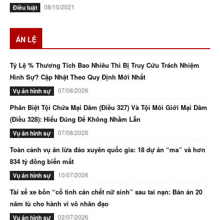
08/10/2021
Điều luật
ÁN LỆ
Tỷ Lệ % Thương Tích Bao Nhiêu Thì Bị Truy Cứu Trách Nhiệm
Hình Sự? Cập Nhật Theo Quy Định Mới Nhất
07/08/2026
Vụ án hình sự
Phân Biệt Tội Chứa Mại Dâm (Điều 327) Và Tội Môi Giới Mại Dâm
(Điều 328): Hiểu Đúng Để Không Nhầm Lẫn
07/08/2026
Vụ án hình sự
Toàn cảnh vụ án lừa đảo xuyên quốc gia: 18 dự án “ma” và hơn
834 tỷ đồng biến mất
10/07/2026
Vụ án hình sự
Tài xế xe bồn “cố tình cán chết nữ sinh” sau tai nạn: Bản án 20
năm tù cho hành vi vô nhân đạo
02/07/2026
Vụ án hình sự