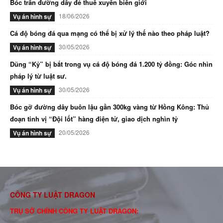
Bóc trần đường dây đẻ thuê xuyên biên giới
18/06/2026
Vụ án hình sự
Cá độ bóng đá qua mạng có thể bị xử lý thế nào theo pháp luật?
30/05/2026
Vụ án hình sự
Dũng “Kỷ” bị bắt trong vụ cá độ bóng đá 1.200 tỷ đồng: Góc nhìn
pháp lý từ luật sư.
30/05/2026
Vụ án hình sự
Bóc gỡ đường dây buôn lậu gần 300kg vàng từ Hồng Kông: Thủ
đoạn tinh vị “Đội lốt” hàng điện tử, giao dịch nghìn tỷ
20/05/2026
Vụ án hình sự
CÔNG TY LUẬT DRAGON
TRỤ SỞ CHÍNH CÔNG TY LUẬT DRAGON: