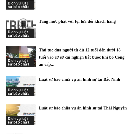
Dịch vụ luật
sư bào chữa
Tăng mức phạt với tội lừa dối khách hàng
Dịch vụ luật
sư bào chữa
Thủ tục đưa người từ đủ 12 tuổi đến dưới 18
tuổi vào cơ sở cai nghiện bắt buộc khi bỏ Công
Dịch vụ luật
sư bào chữa
an cấp...
Luật sư bào chữa vụ án hình sự tại Bắc Ninh
Dịch vụ luật
sư bào chữa
Luật sư bào chữa vụ án hình sự tại Thái Nguyên
Dịch vụ luật
sư bào chữa