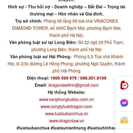
Hình sự - Thu hồi nợ - Doanh nghiệp – Đất Đai – Trọng tài
thương mại – Hôn nhân và Gia đình.
Trụ sở chính:
Phòng 08 tầng 09 toà nhà VINACONEX
DIAMOND TOWER, số 459C Bạch Mai, phường Bạch Mai,
thành phố Hà Nội.
Văn phòng luật sư tại Long Biên:
Số 22 ngõ 29 Phố Trạm,
phường Long Biên, thành phố Hà Nội
Văn phòng luật sư Hải Phòng:
Phòng 5.5 Tòa nhà Khánh
Hội, lô 2/3c đường Lê Hồng Phong, phường Ngô Quyền, thành
phố Hải Phòng
Điện thoại:
1900 599 979
/
098.301.9109
Email:
dragonlawfirm@gmail.com
Hệ thống Website:
www.vanphongluatsu.com.vn
www.congtyluatdragon.com
www.luatsubaochua.vn
www.dragonlaw.vn
#luatsubaochua #luatsutranhtung #luatsuhinhsu