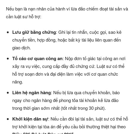
Nếu bạn là nạn nhân của hành vi lừa đảo chiếm đoạt tài sản và
cần luật sư hỗ trợ:
Lưu giữ bằng chứng
: Ghi lại tin nhắn, cuộc gọi, sao kê
chuyển tiền, hợp đồng, hoặc bất kỳ tài liệu liên quan đến
giao dịch.
Tố cáo cơ quan công an
: Nộp đơn tố giác tại công an nơi
xảy ra vụ việc, cung cấp đầy đủ chứng cứ. Luật sư có thể
hỗ trợ soạn đơn và đại diện làm việc với cơ quan chức
năng.
Liên hệ ngân hàng
: Nếu bị lừa qua chuyển khoản, báo
ngay cho ngân hàng để phong tỏa tài khoản kẻ lừa đảo
trong thời gian sớm nhất (tốt nhất trong 30 phút).
Khởi kiện dân sự
: Nếu cần đòi lại tài sản, luật sư có thể hỗ
trợ khởi kiện tại tòa án để yêu cầu bồi thường thiệt hại theo