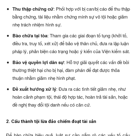
Thu thập chứng cứ
: Phối hợp với bị can/bị cáo để thu thập
bằng chứng, tài liệu nhằm chứng minh sự vô tội hoặc giảm
nhẹ trách nhiệm hình sự.
Bào chữa tại tòa
: Tham gia các giai đoạn tố tụng (khởi tố,
điều tra, truy tố, xét xử) để bảo vệ thân chủ, đưa ra lập luận
pháp lý, phản biện cáo trạng hoặc ý kiến của Viện kiểm sát.
Bảo vệ quyền lợi dân sự
: Hỗ trợ giải quyết các vấn đề bồi
thường thiệt hại cho bị hại, đàm phán để đạt được thỏa
thuận nhằm giảm nhẹ hình phạt.
Đề xuất hướng xử lý
: Đưa ra các tình tiết giảm nhẹ, như
hoàn cảnh phạm tội, thái độ hợp tác, hoàn trả tài sản, hoặc
đề nghị thay đổi tội danh nếu có căn cứ.
2. Cấu thành tội lừa đảo chiếm đoạt tài sản
Để bào chữa hiệu quả, luật sư cần nắm rõ các yếu tố cấu