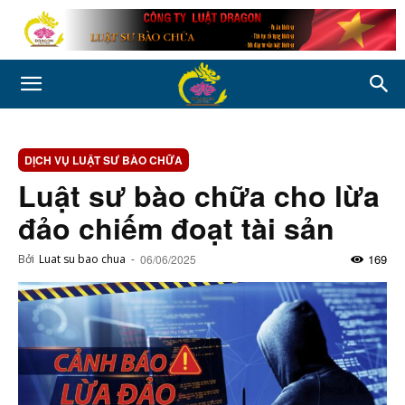
DỊCH VỤ LUẬT SƯ BÀO CHỮA
Luật sư bào chữa cho lừa
đảo chiếm đoạt tài sản
169
Bởi
Luat su bao chua
-
06/06/2025