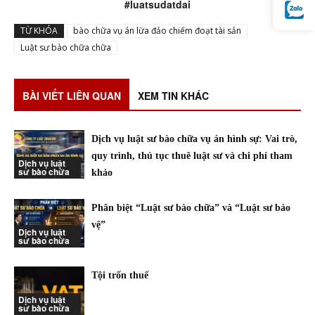
#luatsudatdai
TỪ KHÓA
bào chữa vụ án lừa đảo chiếm đoạt tài sản
Luật sư bào chữa chữa
BÀI VIẾT LIÊN QUAN
XEM TIN KHÁC
Dịch vụ luật sư bào chữa vụ án hình sự: Vai trò,
quy trình, thủ tục thuê luật sư và chi phí tham
Dịch vụ luật
sư bào chữa
khảo
Phân biệt “Luật sư bào chữa” và “Luật sư bảo
vệ”
Dịch vụ luật
sư bào chữa
Tội trốn thuế
Dịch vụ luật
sư bào chữa