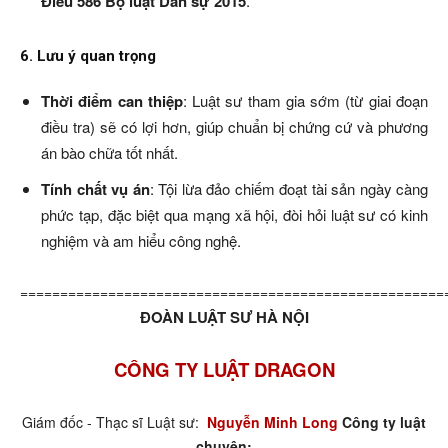
Điều 586 Bộ luật Dân sự 2015
.
6. Lưu ý quan trọng
Thời điểm can thiệp
: Luật sư tham gia sớm (từ giai đoạn
điều tra) sẽ có lợi hơn, giúp chuẩn bị chứng cứ và phương
án bào chữa tốt nhất.
Tính chất vụ án
: Tội lừa đảo chiếm đoạt tài sản ngày càng
phức tạp, đặc biệt qua mạng xã hội, đòi hỏi luật sư có kinh
nghiệm và am hiểu công nghệ.
=====================================================
ĐOÀN LUẬT SƯ HÀ NỘI
CÔNG TY LUẬT DRAGON
Giám đốc - Thạc sĩ Luật sư:
Nguyễn Minh Long
Công ty luật
chuyên: