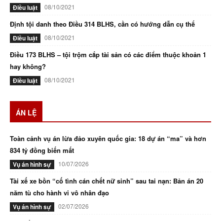
08/10/2021
Điều luật
Định tội danh theo Điều 314 BLHS, cần có hướng dẫn cụ thể
08/10/2021
Điều luật
Điều 173 BLHS – tội trộm cắp tài sản có các điểm thuộc khoản 1
hay không?
08/10/2021
Điều luật
ÁN LỆ
Toàn cảnh vụ án lừa đảo xuyên quốc gia: 18 dự án “ma” và hơn
834 tỷ đồng biến mất
10/07/2026
Vụ án hình sự
Tài xế xe bồn “cố tình cán chết nữ sinh” sau tai nạn: Bản án 20
năm tù cho hành vi vô nhân đạo
02/07/2026
Vụ án hình sự