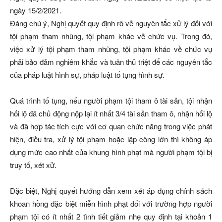
ngày 15/2/2021.
Đáng chú ý, Nghị quyết quy định rõ về nguyên tắc xử lý đối với
tội phạm tham nhũng, tội phạm khác về chức vụ. Trong đó,
việc xử lý tội phạm tham nhũng, tội phạm khác về chức vụ
phải bảo đảm nghiêm khắc và tuân thủ triệt để các nguyên tắc
của pháp luật hình sự, pháp luật tố tụng hình sự.
Quá trình tố tụng, nếu người phạm tội tham ô tài sản, tội nhận
hối lộ đã chủ động nộp lại ít nhất 3/4 tài sản tham ô, nhận hối lộ
và đã hợp tác tích cực với cơ quan chức năng trong việc phát
hiện, điều tra, xử lý tội phạm hoặc lập công lớn thì không áp
dụng mức cao nhất của khung hình phạt mà người phạm tội bị
truy tố, xét xử.
Đặc biệt, Nghị quyết hướng dẫn xem xét áp dụng chính sách
khoan hồng đặc biệt miễn hình phạt đối với trường hợp người
phạm tội có ít nhất 2 tình tiết giảm nhẹ quy định tại khoản 1