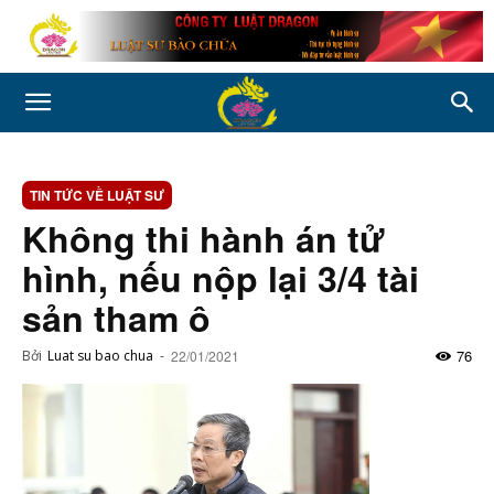
TIN TỨC VỀ LUẬT SƯ
Không thi hành án tử
hình, nếu nộp lại 3/4 tài
sản tham ô
76
Bởi
Luat su bao chua
-
22/01/2021