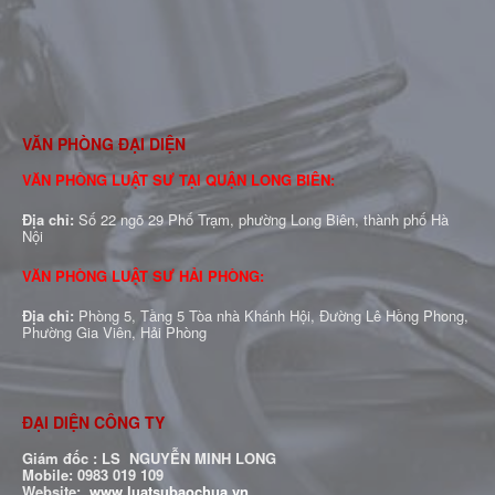
VĂN PHÒNG ĐẠI DIỆN
VĂN PHÒNG LUẬT SƯ TẠI QUẬN LONG BIÊN:
Địa chỉ:
Số 22 ngõ 29 Phố Trạm, phường Long Biên, thành phố Hà
Nội
VĂN PHÒNG LUẬT SƯ HẢI PHÒNG:
Địa chỉ:
Phòng 5, Tầng 5 Tòa nhà Khánh Hội, Đường Lê Hồng Phong,
Phường Gia Viên, Hải Phòng
ĐẠI DIỆN CÔNG TY
Giám đốc : LS NGUYỄN MINH LONG
Mobile: 0983 019 109
Website:
www.luatsubaochua.vn