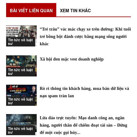
BÀI VIẾT LIÊN QUAN
XEM TIN KHÁC
“Trẻ trâu” vác mác chạy xe trên đường: Khi tuổi
trẻ bồng bột đánh cược bằng mạng sống người
Tin tức về luật
sư
khác
Xã hội đen mặc vest doanh nghiệp
Tin tức về luật
sư
Rò rỉ thông tin khách hàng, mua bán dữ liệu và
nạn spam tràn lan
Tin tức về luật
sư
Lừa đảo trực tuyến: Mạo danh công an, ngân
hàng, người thân để chiếm đoạt tài sản – Đừng
Tin tức về luật
sư
để một cuộc gọi hủy...