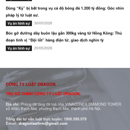
Dũng “Kỷ” bị bắt trong vụ cá độ bóng đá 1.200 tỷ đồng: Góc nhìn
pháp lý từ luật sư.
30/05/2026
Vụ án hình sự
Bóc gỡ đường dây buôn lậu gần 300kg vàng từ Hồng Kông: Thủ
đoạn tinh vị “Đội lốt” hàng điện tử, giao dịch nghìn tỷ
20/05/2026
Vụ án hình sự
CÔNG TY LUẬT DRAGON
TRỤ SỞ CHÍNH CÔNG TY LUẬT DRAGON:
Địa chỉ:
Phòng 08 tầng 09 toà nhà VINACONEX DIAMOND TOWER,
số 459C Bạch Mai, phường Bạch Mai, thành phố Hà Nội.
Tổng đài tư vấn luật trực tuyến:
1900.599.979
Email:
dragonlawfirm@gmail.com