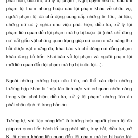
phát hiện, điều tra, xử lý tội phạm”, Nghị quyết nêu rõ, sau khi
phạm tội tham nhũng hoặc các tội phạm khác về chức vụ,
người phạm tội đã chủ động cung cấp những tin tức, tài liệu,
chứng cứ có ý nghĩa cho việc phát hiện, điều tra, xử lý tội
phạm liên quan đến tội phạm mà họ bị buộc tội (như: chỉ đúng
nơi cất giấu vật chứng quan trọng giúp cơ quan chức năng thu
hồi được vật chứng đó; khai báo và chỉ đúng nơi đồng phạm
khác đang bỏ trốn; khai báo về tội phạm và người phạm tội
mới liên quan đến tội phạm mà họ bị buộc tội…).
Ngoài những trường hợp nêu trên, có thể xác định những
trường hợp khác là “hợp tác tích cực với cơ quan chức năng
trong việc phát hiện, điều tra, xử lý tội phạm” nhưng Tòa án
phải nhận định rõ trong bản án.
Tương tự, với “lập công lớn” là trường hợp người phạm tội đã
giúp cơ quan tiến hành tố tụng phát hiện, truy bắt, điều tra, xử
lý tội phạm không liên quan đến tội phạm mà họ bị buộc tội;