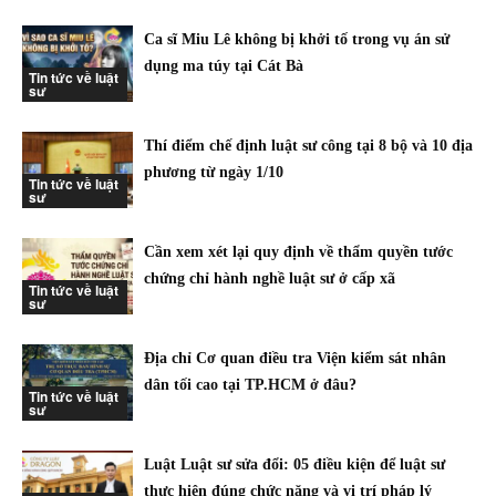
Ca sĩ Miu Lê không bị khởi tố trong vụ án sử
dụng ma túy tại Cát Bà
Tin tức về luật
sư
Thí điểm chế định luật sư công tại 8 bộ và 10 địa
phương từ ngày 1/10
Tin tức về luật
sư
Cần xem xét lại quy định về thẩm quyền tước
chứng chỉ hành nghề luật sư ở cấp xã
Tin tức về luật
sư
Địa chỉ Cơ quan điều tra Viện kiểm sát nhân
dân tối cao tại TP.HCM ở đâu?
Tin tức về luật
sư
Luật Luật sư sửa đổi: 05 điều kiện để luật sư
thực hiện đúng chức năng và vị trí pháp lý