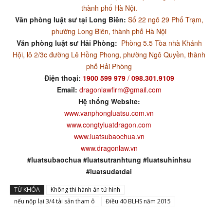
thành phố Hà Nội.
Văn phòng luật sư tại Long Biên:
Số 22 ngõ 29 Phố Trạm,
phường Long Biên, thành phố Hà Nội
Văn phòng luật sư Hải Phòng:
Phòng 5.5 Tòa nhà Khánh
Hội, lô 2/3c đường Lê Hồng Phong, phường Ngô Quyền, thành
phố Hải Phòng
Điện thoại:
1900 599 979
/
098.301.9109
Email:
dragonlawfirm@gmail.com
Hệ thống Website:
www.vanphongluatsu.com.vn
www.congtyluatdragon.com
www.luatsubaochua.vn
www.dragonlaw.vn
#luatsubaochua #luatsutranhtung #luatsuhinhsu
#luatsudatdai
TỪ KHÓA
Không thi hành án tử hình
nếu nộp lại 3/4 tài sản tham ô
Điều 40 BLHS năm 2015