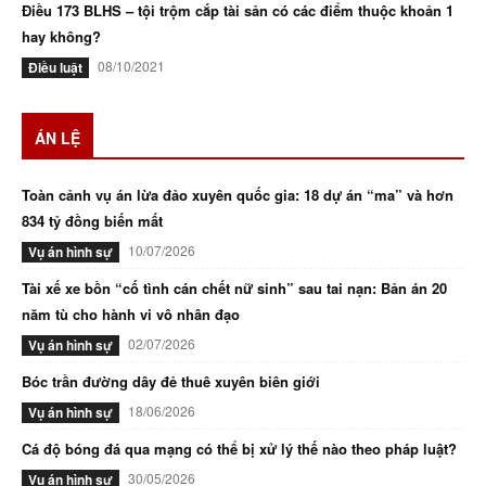
Điều 173 BLHS – tội trộm cắp tài sản có các điểm thuộc khoản 1
hay không?
08/10/2021
Điều luật
ÁN LỆ
Toàn cảnh vụ án lừa đảo xuyên quốc gia: 18 dự án “ma” và hơn
834 tỷ đồng biến mất
10/07/2026
Vụ án hình sự
Tài xế xe bồn “cố tình cán chết nữ sinh” sau tai nạn: Bản án 20
năm tù cho hành vi vô nhân đạo
02/07/2026
Vụ án hình sự
Bóc trần đường dây đẻ thuê xuyên biên giới
18/06/2026
Vụ án hình sự
Cá độ bóng đá qua mạng có thể bị xử lý thế nào theo pháp luật?
30/05/2026
Vụ án hình sự