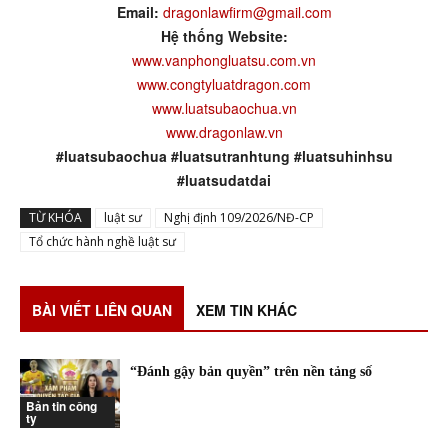
Email:
dragonlawfirm@gmail.com
Hệ thống Website:
www.vanphongluatsu.com.vn
www.congtyluatdragon.com
www.luatsubaochua.vn
www.dragonlaw.vn
#luatsubaochua #luatsutranhtung #luatsuhinhsu
#luatsudatdai
TỪ KHÓA
luật sư
Nghị định 109/2026/NĐ-CP
Tổ chức hành nghề luật sư
BÀI VIẾT LIÊN QUAN
XEM TIN KHÁC
“Đánh gậy bản quyền” trên nền tảng số
Bản tin công
ty