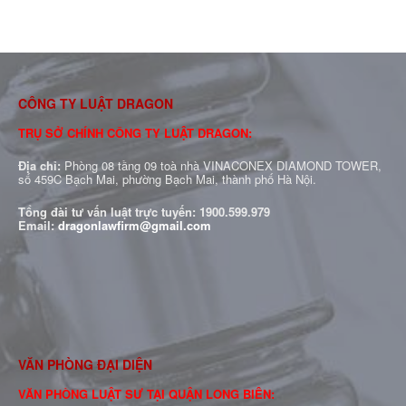
CÔNG TY LUẬT DRAGON
TRỤ SỞ CHÍNH CÔNG TY LUẬT DRAGON:
Địa chỉ:
Phòng 08 tầng 09 toà nhà VINACONEX DIAMOND TOWER,
số 459C Bạch Mai, phường Bạch Mai, thành phố Hà Nội.
Tổng đài tư vấn luật trực tuyến:
1900.599.979
Email:
dragonlawfirm@gmail.com
VĂN PHÒNG ĐẠI DIỆN
VĂN PHÒNG LUẬT SƯ TẠI QUẬN LONG BIÊN: