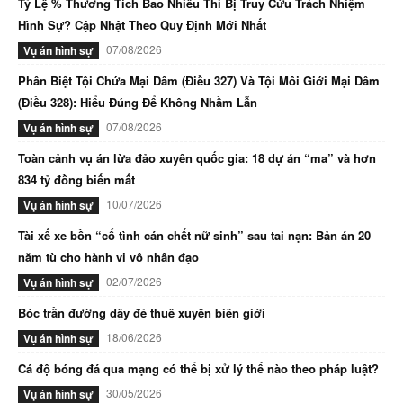
Tỷ Lệ % Thương Tích Bao Nhiêu Thì Bị Truy Cứu Trách Nhiệm
Hình Sự? Cập Nhật Theo Quy Định Mới Nhất
07/08/2026
Vụ án hình sự
Phân Biệt Tội Chứa Mại Dâm (Điều 327) Và Tội Môi Giới Mại Dâm
(Điều 328): Hiểu Đúng Để Không Nhầm Lẫn
07/08/2026
Vụ án hình sự
Toàn cảnh vụ án lừa đảo xuyên quốc gia: 18 dự án “ma” và hơn
834 tỷ đồng biến mất
10/07/2026
Vụ án hình sự
Tài xế xe bồn “cố tình cán chết nữ sinh” sau tai nạn: Bản án 20
năm tù cho hành vi vô nhân đạo
02/07/2026
Vụ án hình sự
Bóc trần đường dây đẻ thuê xuyên biên giới
18/06/2026
Vụ án hình sự
Cá độ bóng đá qua mạng có thể bị xử lý thế nào theo pháp luật?
30/05/2026
Vụ án hình sự