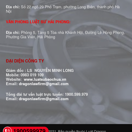
Địa chỉ:
Số 22 ngõ 29 Phố Trạm, phường Long Biên, thành phố Hà
Nội
VĂN PHÒNG LUẬT SƯ HẢI PHÒNG:
Địa chỉ:
Phòng 5, Tầng 5 Tòa nhà Khánh Hội, Đường Lê Hồng Phong,
Phường Gia Viên, Hải Phòng
ĐẠI DIỆN CÔNG TY
Giám đốc : LS NGUYỄN MINH LONG
Mobile: 0983 019 109
Website:
www.luatsubaochua.vn
Email:
dragonlawfirm@gmail.com
Tổng đài tư vấn luật trực tuyến:
1900.599.979
Email:
dragonlawfirm@gmail.com
1900599979
© Copyright ®2021. Bản quyền thuộc Luật Dragon.