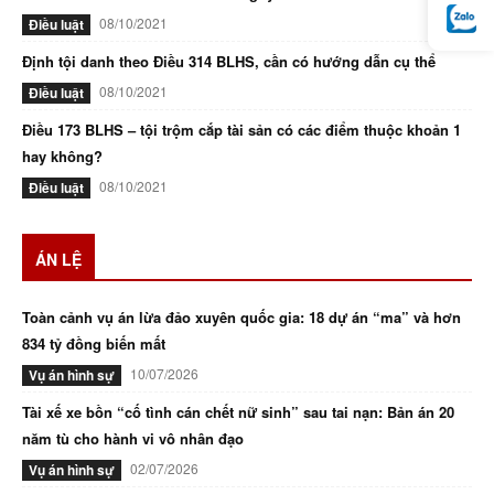
08/10/2021
Điều luật
Định tội danh theo Điều 314 BLHS, cần có hướng dẫn cụ thể
08/10/2021
Điều luật
Điều 173 BLHS – tội trộm cắp tài sản có các điểm thuộc khoản 1
hay không?
08/10/2021
Điều luật
ÁN LỆ
Toàn cảnh vụ án lừa đảo xuyên quốc gia: 18 dự án “ma” và hơn
834 tỷ đồng biến mất
10/07/2026
Vụ án hình sự
Tài xế xe bồn “cố tình cán chết nữ sinh” sau tai nạn: Bản án 20
năm tù cho hành vi vô nhân đạo
02/07/2026
Vụ án hình sự