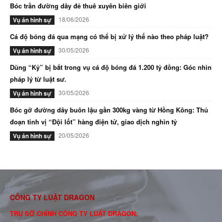
Bóc trần đường dây đẻ thuê xuyên biên giới
18/06/2026
Vụ án hình sự
Cá độ bóng đá qua mạng có thể bị xử lý thế nào theo pháp luật?
30/05/2026
Vụ án hình sự
Dũng “Kỷ” bị bắt trong vụ cá độ bóng đá 1.200 tỷ đồng: Góc nhìn
pháp lý từ luật sư.
30/05/2026
Vụ án hình sự
Bóc gỡ đường dây buôn lậu gần 300kg vàng từ Hồng Kông: Thủ
đoạn tinh vị “Đội lốt” hàng điện tử, giao dịch nghìn tỷ
20/05/2026
Vụ án hình sự
CÔNG TY LUẬT DRAGON
TRỤ SỞ CHÍNH CÔNG TY LUẬT DRAGON: