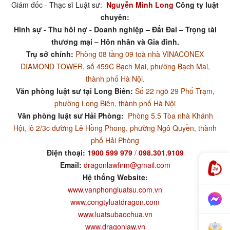
Giám đốc - Thạc sĩ Luật sư:
Nguyễn Minh Long
Công ty luật
chuyên:
Hình sự - Thu hồi nợ - Doanh nghiệp – Đất Đai – Trọng tài
thương mại – Hôn nhân và Gia đình.
Trụ sở chính:
Phòng 08 tầng 09 toà nhà VINACONEX
DIAMOND TOWER, số 459C Bạch Mai, phường Bạch Mai,
thành phố Hà Nội.
Văn phòng luật sư tại Long Biên:
Số 22 ngõ 29 Phố Trạm,
phường Long Biên, thành phố Hà Nội
Văn phòng luật sư Hải Phòng:
Phòng 5.5 Tòa nhà Khánh
Hội, lô 2/3c đường Lê Hồng Phong, phường Ngô Quyền, thành
phố Hải Phòng
Điện thoại:
1900 599 979
/
098.301.9109
Email:
dragonlawfirm@gmail.com
Hệ thống Website:
www.vanphongluatsu.com.vn
www.congtyluatdragon.com
www.luatsubaochua.vn
www.dragonlaw.vn