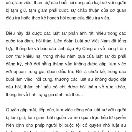
xúc, làm việc, tham dự các buổi hỏi cung của luật sư với người
bị tạm giữ, tạm giam phải được sự chấp thuận của cơ quan
điều tra hoặc theo kế hoạch hỏi cung của điều tra viên.
Ðiều này đã được các luật sư phản ánh rất nhiều trong các
cuộc tọa đàm, hội thảo. Liên đoàn Luật sư Việt Nam đã tổng
hợp, thống kê và báo cáo lãnh đạo Bộ Công an về hàng trăm
đơn thư khiếu nại trong nhiều năm qua của luật sư do phải
đăng ký, chờ đợi hằng tháng vẫn không được gặp, làm việc
với bị can trong giai đoạn điều tra. Ðó là chưa kể, trong các
buổi làm việc, hỏi cung, thường các luật sư không được đặt
câu hỏi, thậm chí nếu có chỉ được hỏi thăm về sức khỏe,
thông tin về tình trạng gia đình mà thôi…
Quyền gặp mặt, tiếp xúc, làm việc riêng của luật sư với người
bị tạm giữ, tạm giam bắt nguồn và liên quan trực tiếp từ quyền
hiến định cho phép người bị buộc tội có quyền nhờ luật sư