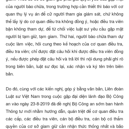
của người bào chữa, trong trường hợp cần thiết thì báo với cơ
quan thụ lý vụ án để cử người tham gia giám sát, chứ không
thể lấy lý do cơ quan điều tra không đồng ý, hoặc điều tra viên
bận không tham dự, để từ chối việc luật sư yêu cầu gặp mặt
người bị tạm giữ, tạm giam. Thứ hai, người bào chữa tham dự
cuộc làm việc, hỏi cung theo kế hoạch của cơ quan điều tra,
điều tra viên; chỉ được đặt câu hỏi khi được điều tra viên đồng
ý, nếu được phép đặt câu hỏi và trả lời thì nội dung phải ghi rõ
trong biên bản, luật sư đọc lại, xác nhận và ký tên trên biên
bản.
Do đó, cùng với các kiến nghị, góp ý bằng văn bản, Liên đoàn
Luật sư Việt Nam trong cuộc gặp đại diện lãnh đạo Bộ Công
an vào ngày 23-8-2019 đã đề nghị Bộ Công an sớm ban hành
Thông tư mới nhằm hướng dẫn, quán triệt để cơ quan điều tra
các cấp, các điều tra viên, cán bộ điều tra, cán bộ có thẩm
quyền của cơ sở giam giữ cần nhận thức thống nhất và bảo