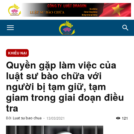
KHIẾU NẠI
Quyền gặp làm việc của
luật sư bào chữa với
người bị tạm giữ, tạm
giam trong giai đoạn điều
tra
121
Bởi
Luat su bao chua
-
13/03/2021