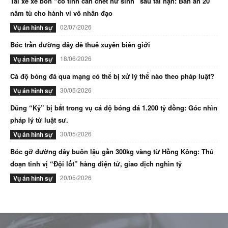
Tài xế xe bồn “cố tình cán chết nữ sinh” sau tai nạn: Bản án 20
năm tù cho hành vi vô nhân đạo
02/07/2026
Vụ án hình sự
Bóc trần đường dây đẻ thuê xuyên biên giới
18/06/2026
Vụ án hình sự
Cá độ bóng đá qua mạng có thể bị xử lý thế nào theo pháp luật?
30/05/2026
Vụ án hình sự
Dũng “Kỷ” bị bắt trong vụ cá độ bóng đá 1.200 tỷ đồng: Góc nhìn
pháp lý từ luật sư.
30/05/2026
Vụ án hình sự
Bóc gỡ đường dây buôn lậu gần 300kg vàng từ Hồng Kông: Thủ
đoạn tinh vị “Đội lốt” hàng điện tử, giao dịch nghìn tỷ
20/05/2026
Vụ án hình sự