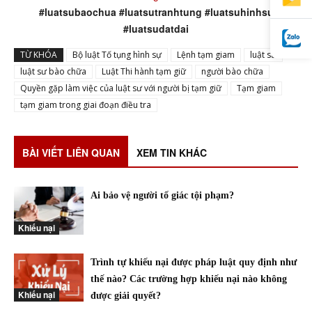
#luatsubaochua #luatsutranhtung #luatsuhinhsu
#luatsudatdai
TỪ KHÓA
Bộ luật Tố tụng hình sự
Lệnh tạm giam
luật sư
luật sư bào chữa
Luật Thi hành tạm giữ
người bào chữa
Quyền gặp làm việc của luật sư với người bị tạm giữ
Tạm giam
tạm giam trong giai đoạn điều tra
BÀI VIẾT LIÊN QUAN
XEM TIN KHÁC
Ai bảo vệ người tố giác tội phạm?
Khiếu nại
Trình tự khiếu nại được pháp luật quy định như
thế nào? Các trường hợp khiếu nại nào không
Khiếu nại
được giải quyết?