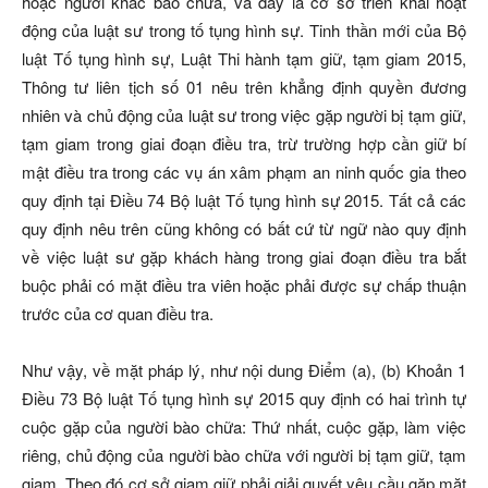
hoặc người khác bào chữa, và đây là cơ sở triển khai hoạt
động của luật sư trong tố tụng hình sự. Tinh thần mới của Bộ
luật Tố tụng hình sự, Luật Thi hành tạm giữ, tạm giam 2015,
Thông tư liên tịch số 01 nêu trên khẳng định quyền đương
nhiên và chủ động của luật sư trong việc gặp người bị tạm giữ,
tạm giam trong giai đoạn điều tra, trừ trường hợp cần giữ bí
mật điều tra trong các vụ án xâm phạm an ninh quốc gia theo
quy định tại Ðiều 74 Bộ luật Tố tụng hình sự 2015. Tất cả các
quy định nêu trên cũng không có bất cứ từ ngữ nào quy định
về việc luật sư gặp khách hàng trong giai đoạn điều tra bắt
buộc phải có mặt điều tra viên hoặc phải được sự chấp thuận
trước của cơ quan điều tra.
Như vậy, về mặt pháp lý, như nội dung Ðiểm (a), (b) Khoản 1
Ðiều 73 Bộ luật Tố tụng hình sự 2015 quy định có hai trình tự
cuộc gặp của người bào chữa: Thứ nhất, cuộc gặp, làm việc
riêng, chủ động của người bào chữa với người bị tạm giữ, tạm
giam. Theo đó cơ sở giam giữ phải giải quyết yêu cầu gặp mặt