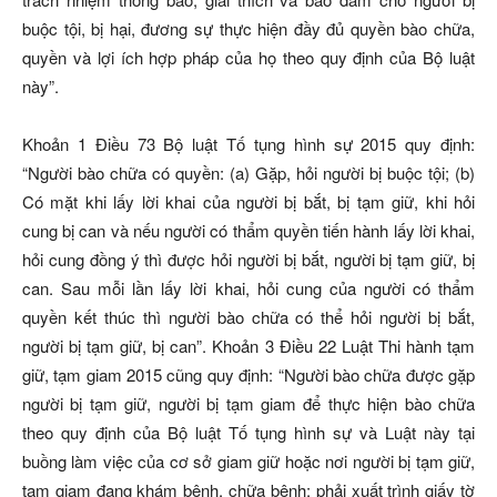
buộc tội, bị hại, đương sự thực hiện đầy đủ quyền bào chữa,
quyền và lợi ích hợp pháp của họ theo quy định của Bộ luật
này”.
Khoản 1 Ðiều 73 Bộ luật Tố tụng hình sự 2015 quy định:
“Người bào chữa có quyền: (a) Gặp, hỏi người bị buộc tội; (b)
Có mặt khi lấy lời khai của người bị bắt, bị tạm giữ, khi hỏi
cung bị can và nếu người có thẩm quyền tiến hành lấy lời khai,
hỏi cung đồng ý thì được hỏi người bị bắt, người bị tạm giữ, bị
can. Sau mỗi lần lấy lời khai, hỏi cung của người có thẩm
quyền kết thúc thì người bào chữa có thể hỏi người bị bắt,
người bị tạm giữ, bị can”. Khoản 3 Ðiều 22 Luật Thi hành tạm
giữ, tạm giam 2015 cũng quy định: “Người bào chữa được gặp
người bị tạm giữ, người bị tạm giam để thực hiện bào chữa
theo quy định của Bộ luật Tố tụng hình sự và Luật này tại
buồng làm việc của cơ sở giam giữ hoặc nơi người bị tạm giữ,
tạm giam đang khám bệnh, chữa bệnh; phải xuất trình giấy tờ