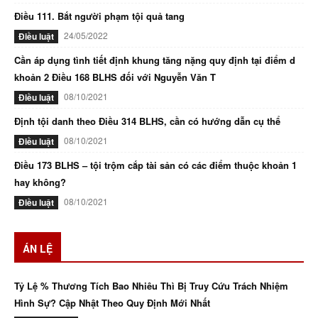
Điều 111. Bắt người phạm tội quả tang
24/05/2022
Điều luật
Cần áp dụng tình tiết định khung tăng nặng quy định tại điểm d
khoản 2 Điều 168 BLHS đối với Nguyễn Văn T
08/10/2021
Điều luật
Định tội danh theo Điều 314 BLHS, cần có hướng dẫn cụ thể
08/10/2021
Điều luật
Điều 173 BLHS – tội trộm cắp tài sản có các điểm thuộc khoản 1
hay không?
08/10/2021
Điều luật
ÁN LỆ
Tỷ Lệ % Thương Tích Bao Nhiêu Thì Bị Truy Cứu Trách Nhiệm
Hình Sự? Cập Nhật Theo Quy Định Mới Nhất