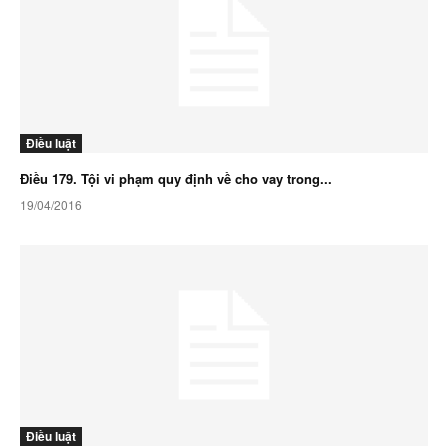
Điều luật
Điều 179. Tội vi phạm quy định về cho vay trong...
19/04/2016
Điều luật