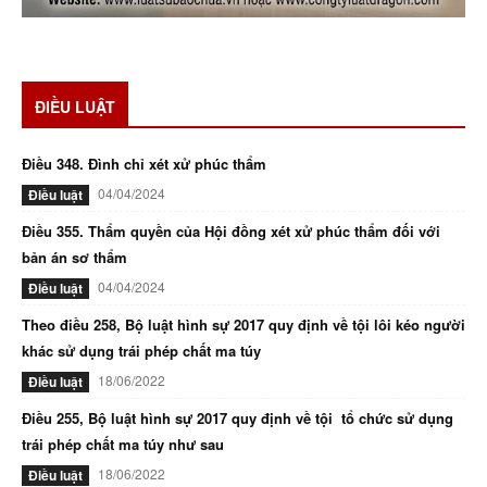
ĐIỀU LUẬT
Điều 348. Đình chỉ xét xử phúc thẩm
04/04/2024
Điều luật
Điều 355. Thẩm quyền của Hội đồng xét xử phúc thẩm đối với
bản án sơ thẩm
04/04/2024
Điều luật
Theo điều 258, Bộ luật hình sự 2017 quy định về tội lôi kéo người
khác sử dụng trái phép chất ma túy
18/06/2022
Điều luật
Điều 255, Bộ luật hình sự 2017 quy định về tội tổ chức sử dụng
trái phép chất ma túy như sau
18/06/2022
Điều luật