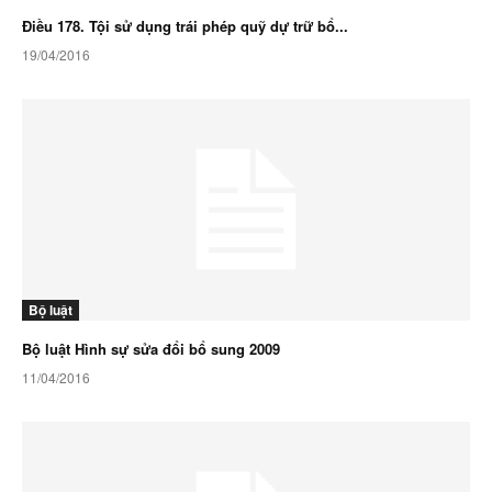
Điều 178. Tội sử dụng trái phép quỹ dự trữ bổ...
19/04/2016
Bộ luật
Bộ luật Hình sự sửa đổi bổ sung 2009
11/04/2016