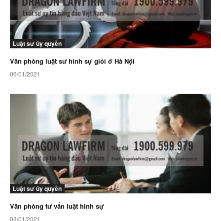
Luật sư ủy quyền
Văn phòng luật sư hình sự giỏi ở Hà Nội
06/01/2021
Luật sư ủy quyền
Văn phòng tư vấn luật hình sự
03/01/2021