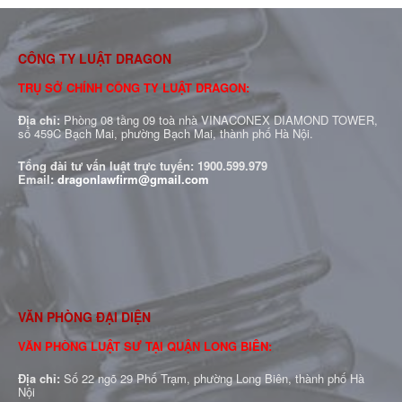
CÔNG TY LUẬT DRAGON
TRỤ SỞ CHÍNH CÔNG TY LUẬT DRAGON:
Địa chỉ:
Phòng 08 tầng 09 toà nhà VINACONEX DIAMOND TOWER,
số 459C Bạch Mai, phường Bạch Mai, thành phố Hà Nội.
Tổng đài tư vấn luật trực tuyến:
1900.599.979
Email:
dragonlawfirm@gmail.com
VĂN PHÒNG ĐẠI DIỆN
VĂN PHÒNG LUẬT SƯ TẠI QUẬN LONG BIÊN:
Địa chỉ:
Số 22 ngõ 29 Phố Trạm, phường Long Biên, thành phố Hà
Nội