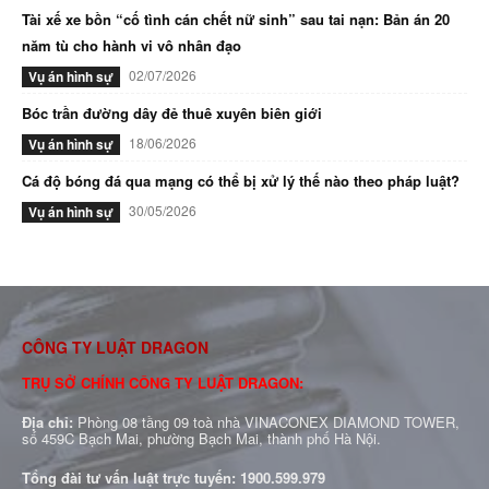
Tài xế xe bồn “cố tình cán chết nữ sinh” sau tai nạn: Bản án 20
năm tù cho hành vi vô nhân đạo
02/07/2026
Vụ án hình sự
Bóc trần đường dây đẻ thuê xuyên biên giới
18/06/2026
Vụ án hình sự
Cá độ bóng đá qua mạng có thể bị xử lý thế nào theo pháp luật?
30/05/2026
Vụ án hình sự
CÔNG TY LUẬT DRAGON
TRỤ SỞ CHÍNH CÔNG TY LUẬT DRAGON:
Địa chỉ:
Phòng 08 tầng 09 toà nhà VINACONEX DIAMOND TOWER,
số 459C Bạch Mai, phường Bạch Mai, thành phố Hà Nội.
Tổng đài tư vấn luật trực tuyến:
1900.599.979