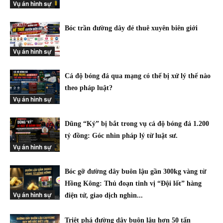
Vụ án hình sự
Bóc trần đường dây đẻ thuê xuyên biên giới
Vụ án hình sự
Cá độ bóng đá qua mạng có thể bị xử lý thế nào
theo pháp luật?
Vụ án hình sự
Dũng “Kỷ” bị bắt trong vụ cá độ bóng đá 1.200
tỷ đồng: Góc nhìn pháp lý từ luật sư.
Vụ án hình sự
Bóc gỡ đường dây buôn lậu gần 300kg vàng từ
Hồng Kông: Thủ đoạn tinh vị “Đội lốt” hàng
Vụ án hình sự
điện tử, giao dịch nghìn...
Triệt phá đường dây buôn lậu hơn 50 tấn