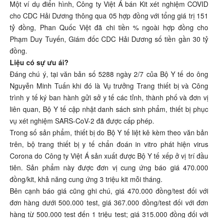
Một ví dụ điển hình, Công ty Việt Á bán Kit xét nghiệm COVID
cho CDC Hải Dương thông qua 05 hợp đồng với tổng giá trị 151
tỷ đồng, Phan Quốc Việt đã chi tiền % ngoài hợp đồng cho
Phạm Duy Tuyến, Giám đốc CDC Hải Dương số tiền gần 30 tỷ
đồng.
Liệu có sự ưu ái?
Đáng chú ý, tại văn bản số 5288 ngày 2/7 của Bộ Y tế do ông
Nguyễn Minh Tuấn khi đó là Vụ trưởng Trang thiết bị và Công
trình y tế ký ban hành gửi sở y tế các tỉnh, thành phố và đơn vị
liên quan, Bộ Y tế cập nhật danh sách sinh phẩm, thiết bị phục
vụ xét nghiệm SARS-CoV-2 đã được cấp phép.
Trong số sản phẩm, thiết bị do Bộ Y tế liệt kê kèm theo văn bản
trên, bộ trang thiết bị y tế chẩn đoán in vitro phát hiện virus
Corona do Công ty Việt Á sản xuất được Bộ Y tế xếp ở vị trí đầu
tiên. Sản phẩm này được đơn vị cung ứng báo giá 470.000
đồng/kit, khả năng cung ứng 3 triệu kit mỗi tháng.
Bên cạnh báo giá cũng ghi chú, giá 470.000 đồng/test đối với
đơn hàng dưới 500.000 test, giá 367.000 đồng/test đối với đơn
hàng từ 500.000 test đến 1 triệu test; giá 315.000 đồng đối với