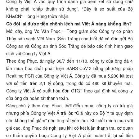
Công ty Việt Á vào quy trình đánh giá xem xét sử dụng chứ
không phải “chấp thuận sử dụng”. “Đây là sơ suất của Bộ
KH&CN” – ông Hùng thừa nhận.
Có đòi lại được tiền chênh lệch mà Việt Á nâng khống lên?
Mới đây, ông Võ Văn Phục – Tổng giám đốc Công ty cổ phần
Thủy sản sạch Việt Nam (Sóc Trăng) cho biết đã có đơn gửi Bộ
Công an và Công an tỉnh Sóc Trăng để báo cáo tình hình giao
dịch với Công ty Việt Á.
Theo ông Phục, từ ngày 30/7 đến 11/10, công ty của ông đã 4
lần mua hóa chất phát hiện SARS-CoV-2 bằng phương pháp
Realtime PCR của Công ty Việt Á. Công ty đã mua 5.200 kit test
với số tiền trên 2,1 tỷ đồng, trong đó có 480 kit khuyến mãi.
Công ty Việt Á có xuất hóa đơn GTGT theo qui định và công ty
của ông đã hoàn tất thanh toán.
Đáng chú ý theo ông Phục, thời điểm mua, công ty có trả giá
nhưng phía Công ty Việt Á trả lời: “Giá này do Bộ Y tế quy định
nên không thể giảm” nên ông rất yên tâm. Khi biết mình mua với
giá cao, ông Phục đề nghị sau khi có kết luận thanh tra, cơ quan
có thẩm quyền buộc Công ty Việt Á phải hoàn trả lại số tiền