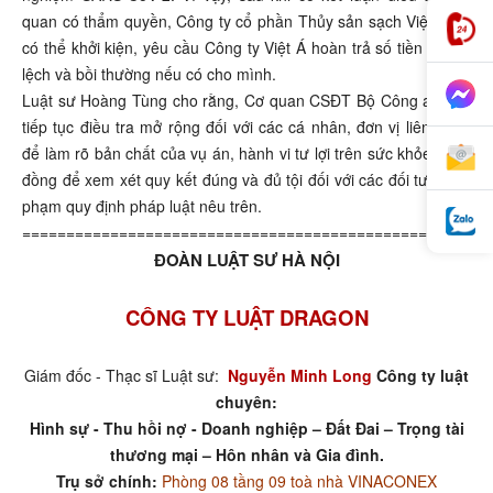
quan có thẩm quyền, Công ty cổ phần Thủy sản sạch Việt Nam
có thể khởi kiện, yêu cầu Công ty Việt Á hoàn trả số tiền chênh
lệch và bồi thường nếu có cho mình.
Luật sư Hoàng Tùng cho rằng, Cơ quan CSĐT Bộ Công an cần
tiếp tục điều tra mở rộng đối với các cá nhân, đơn vị liên quan
để làm rõ bản chất của vụ án, hành vi tư lợi trên sức khỏe cộng
đồng để xem xét quy kết đúng và đủ tội đối với các đối tượng vi
phạm quy định pháp luật nêu trên.
=====================================================
ĐOÀN LUẬT SƯ HÀ NỘI
CÔNG TY LUẬT DRAGON
Giám đốc - Thạc sĩ Luật sư:
Nguyễn Minh Long
Công ty luật
chuyên:
Hình sự - Thu hồi nợ - Doanh nghiệp – Đất Đai – Trọng tài
thương mại – Hôn nhân và Gia đình.
Trụ sở chính:
Phòng 08 tầng 09 toà nhà VINACONEX