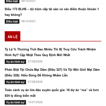
08/10/2021
Điều luật
Điều 173 BLHS – tội trộm cắp tài sản có các điểm thuộc khoản 1
hay không?
08/10/2021
Điều luật
ÁN LỆ
Tỷ Lệ % Thương Tích Bao Nhiêu Thì Bị Truy Cứu Trách Nhiệm
Hình Sự? Cập Nhật Theo Quy Định Mới Nhất
07/08/2026
Vụ án hình sự
Phân Biệt Tội Chứa Mại Dâm (Điều 327) Và Tội Môi Giới Mại Dâm
(Điều 328): Hiểu Đúng Để Không Nhầm Lẫn
07/08/2026
Vụ án hình sự
Toàn cảnh vụ án lừa đảo xuyên quốc gia: 18 dự án “ma” và hơn
834 tỷ đồng biến mất
10/07/2026
Vụ án hình sự