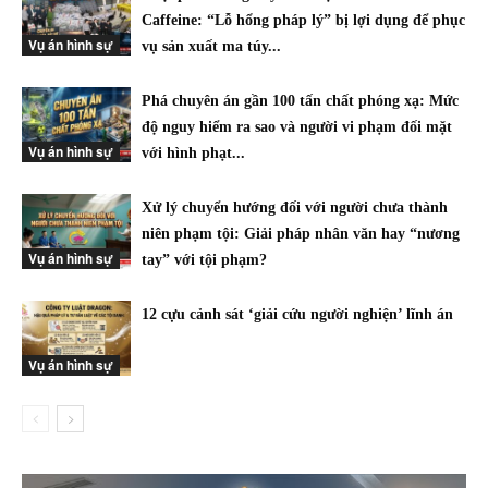
Caffeine: “Lỗ hổng pháp lý” bị lợi dụng để phục
Vụ án hình sự
vụ sản xuất ma túy...
Phá chuyên án gần 100 tấn chất phóng xạ: Mức
độ nguy hiểm ra sao và người vi phạm đối mặt
Vụ án hình sự
với hình phạt...
Xử lý chuyển hướng đối với người chưa thành
niên phạm tội: Giải pháp nhân văn hay “nương
Vụ án hình sự
tay” với tội phạm?
12 cựu cảnh sát ‘giải cứu người nghiện’ lĩnh án
Vụ án hình sự