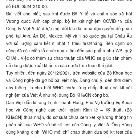
số EUL 0524-210-00.
Bài viết cho biết, sau khi được Bộ Y tế và chăm sóc xã hội
Vương quốc Anh cấp phép, bộ kit xét nghiệm COVID-19 của
Công ty Việt Á đã được một đối tác đặt mua độc quyền để phân
phối tại Anh, Ấn Độ, Mexico, Mỹ và 1 số quốc gia tại Châu Âu
với số lượng cam kết ít nhất 1 triệu test/tháng. Bên cạnh đó
cũng đã có nhiều tổ chức quan tâm đến sản phẩm như WB, quỹ
CHAI…Việc có thêm sự chấp thuận của WHO sẽ giúp sản phẩm
dễ dàng được xuất khẩu ra các nước trên toàn thế giới.
Tuy nhiên, đến ngày 20/12/2021, trên website của Bộ Khoa học
và Công nghệ đã gỡ bỏ bài viết này. Đáng chú ý, đến thời điểm
này thông tin cho biết WHO chưa từng chấp thuận bộ kit xét
nghiệm của Việt Á như nội dung Bộ KH&CN công bố.
Dân Việt dẫn lời ông Trịnh Thanh Hùng, Phó Vụ trưởng Vụ Khoa
học và Công nghệ các khối ngành Kinh tế – Kỹ thuật (Bộ
KH&CN) thừa nhận, do sơ suất chưa xem xét kỹ lưỡng thông tin
phản hồi của WHO về bộ kit test của Công ty Việt Á. Ông Hùng
cũng khẳng định, WHO mới chỉ chấp thuận đưa bộ kit test của