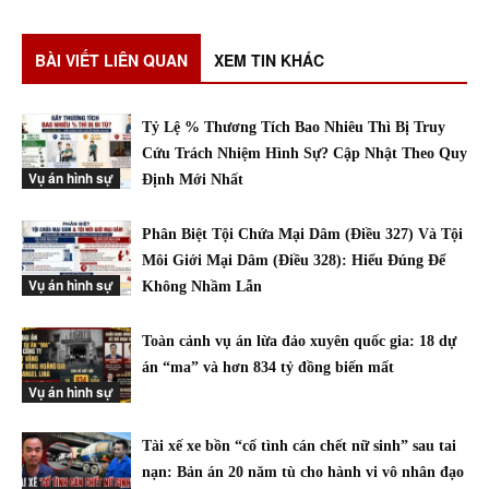
BÀI VIẾT LIÊN QUAN
XEM TIN KHÁC
Tỷ Lệ % Thương Tích Bao Nhiêu Thì Bị Truy
Cứu Trách Nhiệm Hình Sự? Cập Nhật Theo Quy
Vụ án hình sự
Định Mới Nhất
Phân Biệt Tội Chứa Mại Dâm (Điều 327) Và Tội
Môi Giới Mại Dâm (Điều 328): Hiểu Đúng Để
Vụ án hình sự
Không Nhầm Lẫn
Toàn cảnh vụ án lừa đảo xuyên quốc gia: 18 dự
án “ma” và hơn 834 tỷ đồng biến mất
Vụ án hình sự
Tài xế xe bồn “cố tình cán chết nữ sinh” sau tai
nạn: Bản án 20 năm tù cho hành vi vô nhân đạo