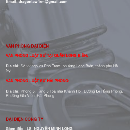
Email:
dragonlawfirm@gmail.com
VĂN PHÒNG ĐẠI DIỆN
VĂN PHÒNG LUẬT SƯ TẠI QUẬN LONG BIÊN:
Địa chỉ:
Số 22 ngõ 29 Phố Trạm, phường Long Biên, thành phố Hà
Nội
VĂN PHÒNG LUẬT SƯ HẢI PHÒNG:
Địa chỉ:
Phòng 5, Tầng 5 Tòa nhà Khánh Hội, Đường Lê Hồng Phong,
Phường Gia Viên, Hải Phòng
ĐẠI DIỆN CÔNG TY
Giám đốc : LS NGUYỄN MINH LONG