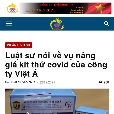
VỤ ÁN HÌNH SỰ
Luật sư nói về vụ nâng
giá kit thử covid của công
ty Việt Á
250
Bởi
Luat su bao chua
-
22/12/2021