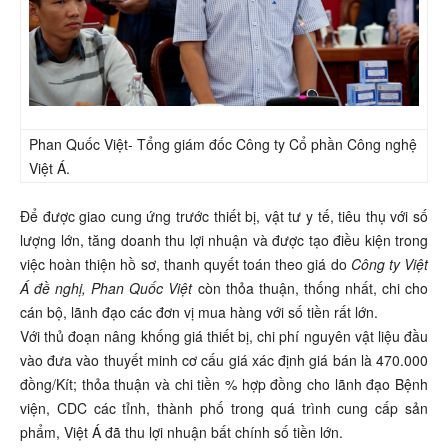
Phan Quốc Việt- Tổng giám đốc Công ty Cổ phần Công nghệ
Việt Á.
Để được giao cung ứng trước thiết bị, vật tư y tế, tiêu thụ với số
lượng lớn, tăng doanh thu lợi nhuận và được tạo điều kiện trong
việc hoàn thiện hồ sơ, thanh quyết toán theo giá do
Công ty Việt
Á đề nghị, Phan Quốc Việt
còn thỏa thuận, thống nhất, chi cho
cán bộ, lãnh đạo các đơn vị mua hàng với số tiền rất lớn.
Với thủ đoạn nâng khống giá thiết bị, chi phí nguyên vật liệu đầu
vào đưa vào thuyết minh cơ cấu giá xác định giá bán là 470.000
đồng/Kít; thỏa thuận và chi tiền % hợp đồng cho lãnh đạo Bệnh
viện, CDC các tỉnh, thành phố trong quá trình cung cấp sản
phẩm, Việt Á đã thu lợi nhuận bất chính số tiền lớn.