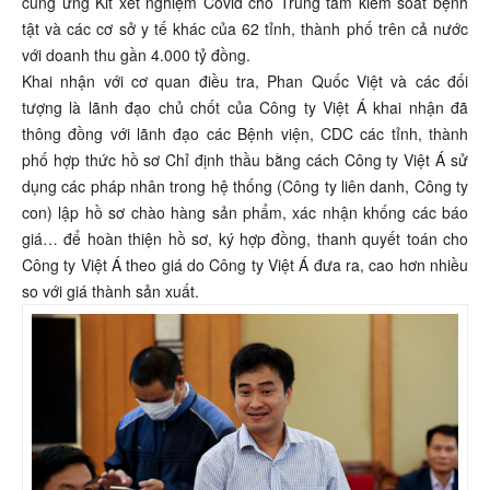
cung ứng Kit xét nghiệm Covid cho Trung tâm kiểm soát bệnh
tật và các cơ sở y tế khác của 62 tỉnh, thành phố trên cả nước
với doanh thu gần 4.000 tỷ đồng.
Khai nhận với cơ quan điều tra, Phan Quốc Việt và các đối
tượng là lãnh đạo chủ chốt của Công ty Việt Á khai nhận đã
thông đồng với lãnh đạo các Bệnh viện, CDC các tỉnh, thành
phố hợp thức hồ sơ Chỉ định thầu bằng cách Công ty Việt Á sử
dụng các pháp nhân trong hệ thống (Công ty liên danh, Công ty
con) lập hồ sơ chào hàng sản phẩm, xác nhận khống các báo
giá… để hoàn thiện hồ sơ, ký hợp đồng, thanh quyết toán cho
Công ty Việt Á theo giá do Công ty Việt Á đưa ra, cao hơn nhiều
so với giá thành sản xuất.