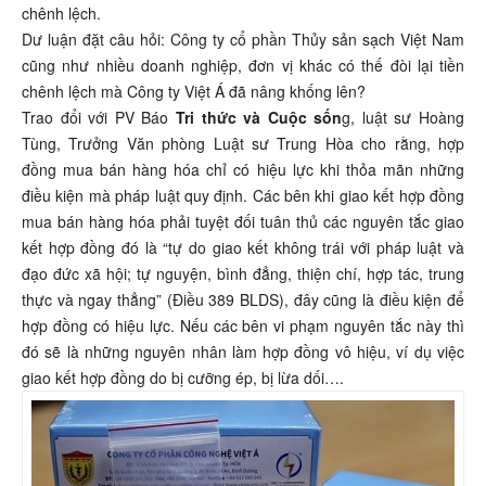
chênh lệch.
Dư luận đặt câu hỏi: Công ty cổ phần Thủy sản sạch Việt Nam
cũng như nhiều doanh nghiệp, đơn vị khác có thế đòi lại tiền
chênh lệch mà Công ty Việt Á đã nâng khống lên?
Trao đổi với PV Báo
Tri thức và Cuộc sốn
g, luật sư Hoàng
Tùng, Trưởng Văn phòng Luật sư Trung Hòa cho rằng, hợp
đồng mua bán hàng hóa chỉ có hiệu lực khi thỏa mãn những
điều kiện mà pháp luật quy định. Các bên khi giao kết hợp đồng
mua bán hàng hóa phải tuyệt đối tuân thủ các nguyên tắc giao
kết hợp đồng đó là “tự do giao kết không trái với pháp luật và
đạo đức xã hội; tự nguyện, bình đẳng, thiện chí, hợp tác, trung
thực và ngay thẳng” (Điều 389 BLDS), đây cũng là điều kiện để
hợp đồng có hiệu lực. Nếu các bên vi phạm nguyên tắc này thì
đó sẽ là những nguyên nhân làm hợp đồng vô hiệu, ví dụ việc
giao kết hợp đồng do bị cưỡng ép, bị lừa dối….