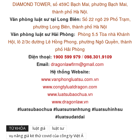
DIAMOND TOWER, số 459C Bạch Mai, phường Bạch Mai,
thành phố Hà Nội.
Văn phòng luật sư tại Long Biên:
Số 22 ngõ 29 Phố Trạm,
phường Long Biên, thành phố Hà Nội
Văn phòng luật sư Hải Phòng:
Phòng 5.5 Tòa nhà Khánh
Hội, lô 2/3c đường Lê Hồng Phong, phường Ngô Quyền, thành
phố Hải Phòng
Điện thoại:
1900 599 979
/
098.301.9109
Email:
dragonlawfirm@gmail.com
Hệ thống Website:
www.vanphongluatsu.com.vn
www.congtyluatdragon.com
www.luatsubaochua.vn
www.dragonlaw.vn
#luatsubaochua #luatsutranhtung #luatsuhinhsu
#luatsudatdai
TỪ KHÓA
luật giá
luật sư
vụ nâng giá kit thử covid của công ty Việt Á