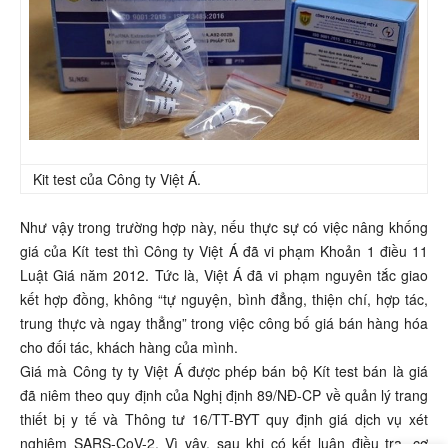
Kit test của Công ty Việt Á.
Như vậy trong trường hợp này, nếu thực sự có việc nâng khống
giá của Kít test thì Công ty Việt Á đã vi phạm Khoản 1 điều 11
Luật Giá năm 2012. Tức là, Việt Á đã vi phạm nguyên tắc giao
kết hợp đồng, không “tự nguyện, bình đẳng, thiện chí, hợp tác,
trung thực và ngay thẳng” trong việc công bố giá bán hàng hóa
cho đối tác, khách hàng của mình.
Giá mà Công ty ty Việt Á được phép bán bộ Kít test bán là giá
đã niêm theo quy định của Nghị định 89/NĐ-CP về quản lý trang
thiết bị y tế và Thông tư 16/TT-BYT quy định giá dịch vụ xét
nghiệm SARS-CoV-2. Vì vậy, sau khi có kết luận điều tra, cơ