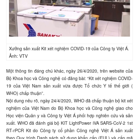
Xưởng sản xuất Kit xét nghiệm COVID-19 của Công ty Việt Á.
Ảnh: VTV
Một thông tin đáng chú khác, ngày 26/4/2020, trên website của
Bộ Khoa học và Công nghệ có đăng bài: “Kit xét nghiệm COVID-
19 của Việt Nam sản xuất vừa được Tổ chức Y tế thế giới (
WHO) chấp thuận”.
Nội dung nêu rõ, ngày 24/4/2020, WHO đã chấp thuận bộ kit xét
nghiệm của Việt Nam do Bộ Khoa học và Công nghệ giao cho
Học viện Quân y và Công ty Việt Á phối hợp nghiên cứu và sản
xuất. WHO đã đánh giá bộ KIT LightPower iVA SARS-CoV-2 1st
RT-rPCR Kit do Công ty cổ phần Công nghệ Việt Á sản xuất
theo Quy trình Danh sách sử dụng khẩn cấp (EUL) và cấp mã