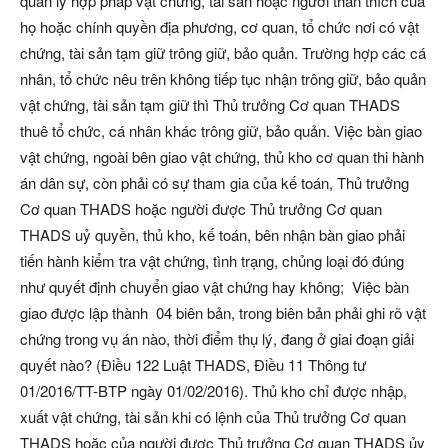
quản lý hợp pháp vật chứng, tài sản hoặc người thân thích của
họ hoặc chính quyền địa phương, cơ quan, tổ chức nơi có vật
chứng, tài sản tạm giữ trông giữ, bảo quản. Trường hợp các cá
nhân, tổ chức nêu trên không tiếp tục nhận trông giữ, bảo quản
vật chứng, tài sản tạm giữ thì Thủ trưởng Cơ quan THADS
thuê tổ chức, cá nhân khác trông giữ, bảo quản. Việc bàn giao
vật chứng, ngoài bên giao vật chứng, thủ kho cơ quan thi hành
án dân sự, còn phải có sự tham gia của kế toán, Thủ trưởng
Cơ quan THADS hoặc người được Thủ trưởng Cơ quan
THADS uỷ quyền, thủ kho, kế toán, bên nhận bàn giao phải
tiến hành kiểm tra vật chứng, tình trạng, chủng loại đó đúng
như quyết định chuyển giao vật chứng hay không; Việc bàn
giao được lập thành 04 biên bản, trong biên bản phải ghi rõ vật
chứng trong vụ án nào, thời điểm thụ lý, đang ở giai đoạn giải
quyết nào? (Điều 122 Luật THADS, Điều 11 Thông tư
01/2016/TT-BTP ngày 01/02/2016). Thủ kho chỉ được nhập,
xuất vật chứng, tài sản khi có lệnh của Thủ trưởng Cơ quan
THADS hoặc của người được Thủ trưởng Cơ quan THADS ủy