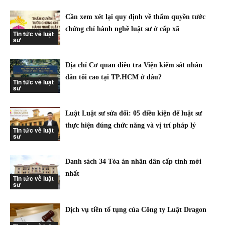
Cần xem xét lại quy định về thẩm quyền tước
chứng chỉ hành nghề luật sư ở cấp xã
Tin tức về luật
sư
Địa chỉ Cơ quan điều tra Viện kiểm sát nhân
dân tối cao tại TP.HCM ở đâu?
Tin tức về luật
sư
Luật Luật sư sửa đổi: 05 điều kiện để luật sư
thực hiện đúng chức năng và vị trí pháp lý
Tin tức về luật
sư
Danh sách 34 Tòa án nhân dân cấp tỉnh mới
nhất
Tin tức về luật
sư
Dịch vụ tiền tố tụng của Công ty Luật Dragon