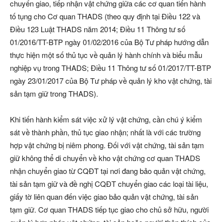
chuyển giao, tiếp nhận vật chứng giữa các cơ quan tiến hành
tố tụng cho Cơ quan THADS (theo quy định tại Điều 122 và
Điều 123 Luật THADS năm 2014; Điều 11 Thông tư số
01/2016/TT-BTP ngày 01/02/2016 của Bộ Tư pháp hướng dẫn
thực hiện một số thủ tục về quản lý hành chính và biểu mẫu
nghiệp vụ trong THADS; Điều 11 Thông tư số 01/2017/TT-BTP
ngày 23/01/2017 của Bộ Tư pháp về quản lý kho vật chứng, tài
sản tạm giữ trong THADS).
Khi tiến hành kiểm sát việc xử lý vật chứng, cần chú ý kiểm
sát về thành phần, thủ tục giao nhận; nhất là với các trường
hợp vật chứng bị niêm phong. Đối với vật chứng, tài sản tạm
giữ không thể di chuyển về kho vật chứng cơ quan THADS
nhận chuyển giao từ CQĐT tại nơi đang bảo quản vật chứng,
tài sản tạm giữ và đề nghị CQĐT chuyển giao các loại tài liệu,
giấy tờ liên quan đến việc giao bảo quản vật chứng, tài sản
tạm giữ. Cơ quan THADS tiếp tục giao cho chủ sở hữu, người