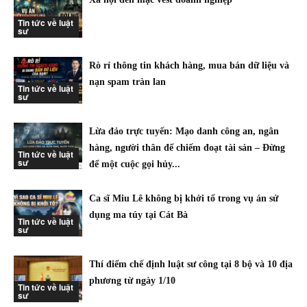
Tin tức về luật
sư
Rò rỉ thông tin khách hàng, mua bán dữ liệu và
nạn spam tràn lan
Tin tức về luật
sư
Lừa đảo trực tuyến: Mạo danh công an, ngân
hàng, người thân để chiếm đoạt tài sản – Đừng
Tin tức về luật
sư
để một cuộc gọi hủy...
Ca sĩ Miu Lê không bị khởi tố trong vụ án sử
dụng ma túy tại Cát Bà
Tin tức về luật
sư
Thí điểm chế định luật sư công tại 8 bộ và 10 địa
phương từ ngày 1/10
Tin tức về luật
sư