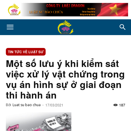
TIN TỨC VỀ LUẬT SƯ
Một số lưu ý khi kiểm sát
việc xử lý vật chứng trong
vụ án hình sự ở giai đoạn
thi hành án
187
Bởi
Luat su bao chua
-
17/03/2021