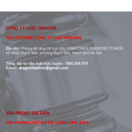
CÔNG TY LUẬT DRAGON
TRỤ SỞ CHÍNH CÔNG TY LUẬT DRAGON:
Địa chỉ:
Phòng 08 tầng 09 toà nhà VINACONEX DIAMOND TOWER,
số 459C Bạch Mai, phường Bạch Mai, thành phố Hà Nội.
Tổng đài tư vấn luật trực tuyến:
1900.599.979
Email:
dragonlawfirm@gmail.com
VĂN PHÒNG ĐẠI DIỆN
VĂN PHÒNG LUẬT SƯ TẠI QUẬN LONG BIÊN: