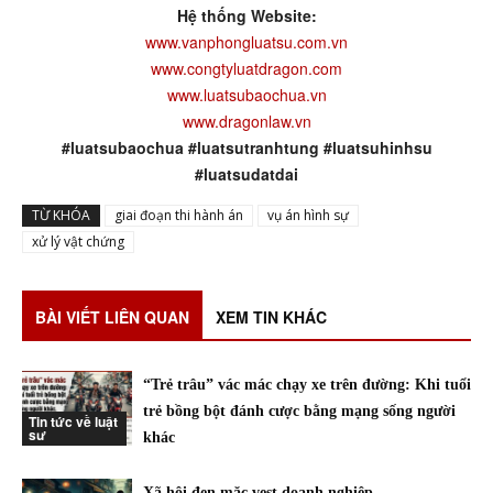
Hệ thống Website:
www.vanphongluatsu.com.vn
www.congtyluatdragon.com
www.luatsubaochua.vn
www.dragonlaw.vn
#luatsubaochua #luatsutranhtung #luatsuhinhsu
#luatsudatdai
TỪ KHÓA
giai đoạn thi hành án
vụ án hình sự
xử lý vật chứng
BÀI VIẾT LIÊN QUAN
XEM TIN KHÁC
“Trẻ trâu” vác mác chạy xe trên đường: Khi tuổi
trẻ bồng bột đánh cược bằng mạng sống người
Tin tức về luật
sư
khác
Xã hội đen mặc vest doanh nghiệp