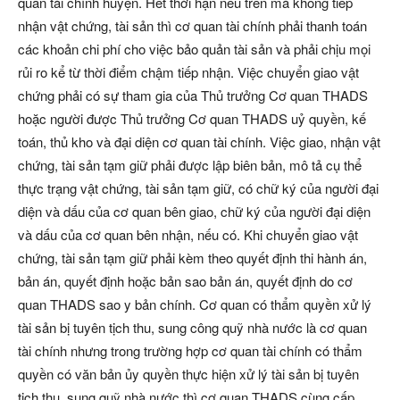
quan tài chính huyện. Hết thời hạn nêu trên mà không tiếp
nhận vật chứng, tài sản thì cơ quan tài chính phải thanh toán
các khoản chi phí cho việc bảo quản tài sản và phải chịu mọi
rủi ro kể từ thời điểm chậm tiếp nhận. Việc chuyển giao vật
chứng phải có sự tham gia của Thủ trưởng Cơ quan THADS
hoặc người được Thủ trưởng Cơ quan THADS uỷ quyền, kế
toán, thủ kho và đại diện cơ quan tài chính. Việc giao, nhận vật
chứng, tài sản tạm giữ phải được lập biên bản, mô tả cụ thể
thực trạng vật chứng, tài sản tạm giữ, có chữ ký của người đại
diện và dấu của cơ quan bên giao, chữ ký của người đại diện
và dấu của cơ quan bên nhận, nếu có. Khi chuyển giao vật
chứng, tài sản tạm giữ phải kèm theo quyết định thi hành án,
bản án, quyết định hoặc bản sao bản án, quyết định do cơ
quan THADS sao y bản chính. Cơ quan có thẩm quyền xử lý
tài sản bị tuyên tịch thu, sung công quỹ nhà nước là cơ quan
tài chính nhưng trong trường hợp cơ quan tài chính có thẩm
quyền có văn bản ủy quyền thực hiện xử lý tài sản bị tuyên
tịch thu, sung quỹ nhà nước thì cơ quan THADS cùng cấp