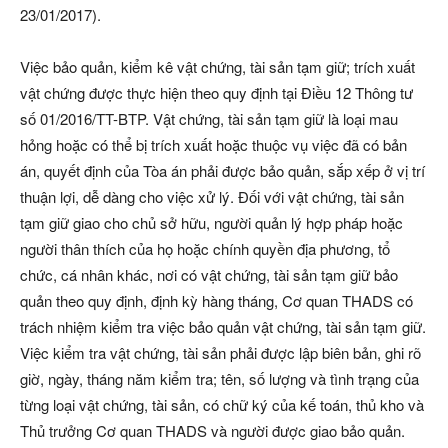
23/01/2017).
Việc bảo quản, kiểm kê vật chứng, tài sản tạm giữ; trích xuất
vật chứng được thực hiện theo quy định tại Điều 12 Thông tư
số 01/2016/TT-BTP. Vật chứng, tài sản tạm giữ là loại mau
hỏng hoặc có thể bị trích xuất hoặc thuộc vụ việc đã có bản
án, quyết định của Tòa án phải được bảo quản, sắp xếp ở vị trí
thuận lợi, dễ dàng cho việc xử lý. Đối với vật chứng, tài sản
tạm giữ giao cho chủ sở hữu, người quản lý hợp pháp hoặc
người thân thích của họ hoặc chính quyền địa phương, tổ
chức, cá nhân khác, nơi có vật chứng, tài sản tạm giữ bảo
quản theo quy định, định kỳ hàng tháng, Cơ quan THADS có
trách nhiệm kiểm tra việc bảo quản vật chứng, tài sản tạm giữ.
Việc kiểm tra vật chứng, tài sản phải được lập biên bản, ghi rõ
giờ, ngày, tháng năm kiểm tra; tên, số lượng và tình trạng của
từng loại vật chứng, tài sản, có chữ ký của kế toán, thủ kho và
Thủ trưởng Cơ quan THADS và người được giao bảo quản.