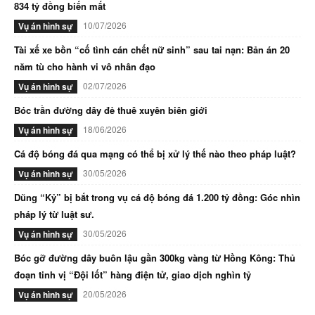
834 tỷ đồng biến mất
10/07/2026
Vụ án hình sự
Tài xế xe bồn “cố tình cán chết nữ sinh” sau tai nạn: Bản án 20
năm tù cho hành vi vô nhân đạo
02/07/2026
Vụ án hình sự
Bóc trần đường dây đẻ thuê xuyên biên giới
18/06/2026
Vụ án hình sự
Cá độ bóng đá qua mạng có thể bị xử lý thế nào theo pháp luật?
30/05/2026
Vụ án hình sự
Dũng “Kỷ” bị bắt trong vụ cá độ bóng đá 1.200 tỷ đồng: Góc nhìn
pháp lý từ luật sư.
30/05/2026
Vụ án hình sự
Bóc gỡ đường dây buôn lậu gần 300kg vàng từ Hồng Kông: Thủ
đoạn tinh vị “Đội lốt” hàng điện tử, giao dịch nghìn tỷ
20/05/2026
Vụ án hình sự