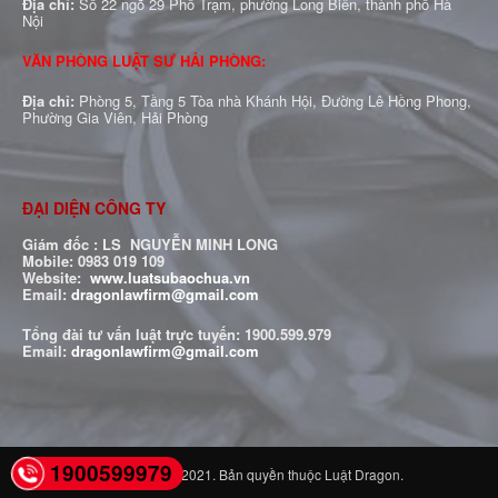
Địa chỉ:
Số 22 ngõ 29 Phố Trạm, phường Long Biên, thành phố Hà
Nội
VĂN PHÒNG LUẬT SƯ HẢI PHÒNG:
Địa chỉ:
Phòng 5, Tầng 5 Tòa nhà Khánh Hội, Đường Lê Hồng Phong,
Phường Gia Viên, Hải Phòng
ĐẠI DIỆN CÔNG TY
Giám đốc : LS NGUYỄN MINH LONG
Mobile: 0983 019 109
Website:
www.luatsubaochua.vn
Email:
dragonlawfirm@gmail.com
Tổng đài tư vấn luật trực tuyến:
1900.599.979
Email:
dragonlawfirm@gmail.com
1900599979
© Copyright ®2021. Bản quyền thuộc Luật Dragon.