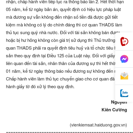
nhận, chấp hành viên tiếp tục ra thông báo lần 2. Hết thời hạn
05 năm, kể từ ngày bản án, quyết định có hiệu lực pháp luật
mà đương sự vẫn không đến nhận số tiền đã được gửi tiết
kiệm mà không có lý do chính đáng thì cơ quan THADS làm
thủ tục sung quỹ nhà nước. Đối với tài sản không bán được
hoặc bị hư hỏng không còn giá trị sử dụng thì Thủ trưởng Cơ
quan THADS phải ra quyết định tiêu huỷ và tổ chức tiêu huỷ tài
sản theo quy định tại Điều 125 của Luật này. Đối với giấy tờ
liên quan đến tài sản, nhân thân của đương sự thì hết thời hạn
01 năm, kể từ ngày thông báo nếu đương sự không đến nhận,
Chấp hành viên làm thủ tục chuyển giao cho cơ quan đã ban
hành giấy tờ đó xử lý theo quy định.
Nguyễn
Kiên Cường
(vienkiemsat.haiduong.gov.vn)
=====================================================