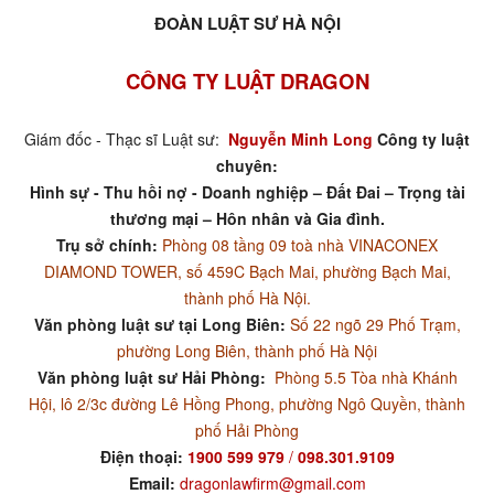
ĐOÀN LUẬT SƯ HÀ NỘI
CÔNG TY LUẬT DRAGON
Giám đốc - Thạc sĩ Luật sư:
Nguyễn Minh Long
Công ty luật
chuyên:
Hình sự - Thu hồi nợ - Doanh nghiệp – Đất Đai – Trọng tài
thương mại – Hôn nhân và Gia đình.
Trụ sở chính:
Phòng 08 tầng 09 toà nhà VINACONEX
DIAMOND TOWER, số 459C Bạch Mai, phường Bạch Mai,
thành phố Hà Nội.
Văn phòng luật sư tại Long Biên:
Số 22 ngõ 29 Phố Trạm,
phường Long Biên, thành phố Hà Nội
Văn phòng luật sư Hải Phòng:
Phòng 5.5 Tòa nhà Khánh
Hội, lô 2/3c đường Lê Hồng Phong, phường Ngô Quyền, thành
phố Hải Phòng
Điện thoại:
1900 599 979
/
098.301.9109
Email:
dragonlawfirm@gmail.com