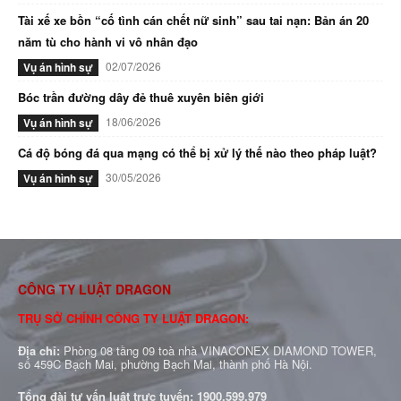
Tài xế xe bồn “cố tình cán chết nữ sinh” sau tai nạn: Bản án 20
năm tù cho hành vi vô nhân đạo
02/07/2026
Vụ án hình sự
Bóc trần đường dây đẻ thuê xuyên biên giới
18/06/2026
Vụ án hình sự
Cá độ bóng đá qua mạng có thể bị xử lý thế nào theo pháp luật?
30/05/2026
Vụ án hình sự
CÔNG TY LUẬT DRAGON
TRỤ SỞ CHÍNH CÔNG TY LUẬT DRAGON:
Địa chỉ:
Phòng 08 tầng 09 toà nhà VINACONEX DIAMOND TOWER,
số 459C Bạch Mai, phường Bạch Mai, thành phố Hà Nội.
Tổng đài tư vấn luật trực tuyến:
1900.599.979