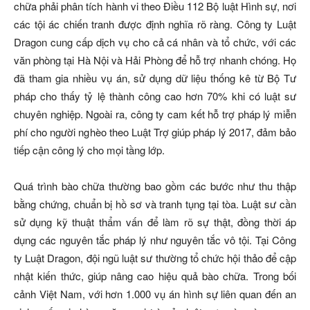
chữa phải phân tích hành vi theo Điều 112 Bộ luật Hình sự, nơi
các tội ác chiến tranh được định nghĩa rõ ràng. Công ty Luật
Dragon cung cấp dịch vụ cho cả cá nhân và tổ chức, với các
văn phòng tại Hà Nội và Hải Phòng để hỗ trợ nhanh chóng. Họ
đã tham gia nhiều vụ án, sử dụng dữ liệu thống kê từ Bộ Tư
pháp cho thấy tỷ lệ thành công cao hơn 70% khi có luật sư
chuyên nghiệp. Ngoài ra, công ty cam kết hỗ trợ pháp lý miễn
phí cho người nghèo theo Luật Trợ giúp pháp lý 2017, đảm bảo
tiếp cận công lý cho mọi tầng lớp.
Quá trình bào chữa thường bao gồm các bước như thu thập
bằng chứng, chuẩn bị hồ sơ và tranh tụng tại tòa. Luật sư cần
sử dụng kỹ thuật thẩm vấn để làm rõ sự thật, đồng thời áp
dụng các nguyên tắc pháp lý như nguyên tắc vô tội. Tại Công
ty Luật Dragon, đội ngũ luật sư thường tổ chức hội thảo để cập
nhật kiến thức, giúp nâng cao hiệu quả bào chữa. Trong bối
cảnh Việt Nam, với hơn 1.000 vụ án hình sự liên quan đến an