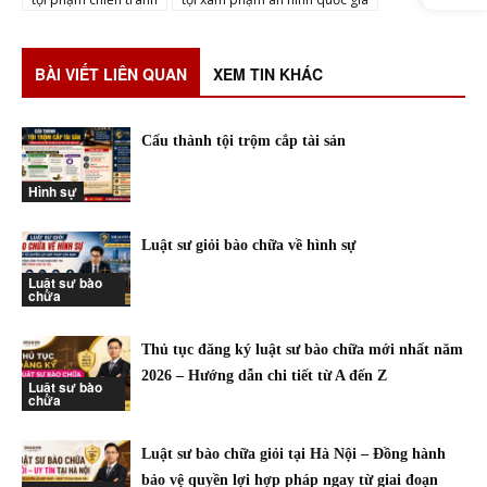
BÀI VIẾT LIÊN QUAN
XEM TIN KHÁC
Cấu thành tội trộm cắp tài sản
Hình sự
Luật sư giỏi bào chữa về hình sự
Luật sư bào
chữa
Thủ tục đăng ký luật sư bào chữa mới nhất năm
2026 – Hướng dẫn chi tiết từ A đến Z
Luật sư bào
chữa
Luật sư bào chữa giỏi tại Hà Nội – Đồng hành
bảo vệ quyền lợi hợp pháp ngay từ giai đoạn