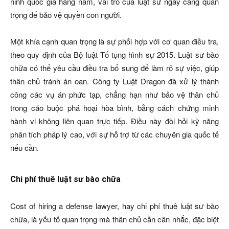
ninh quốc gia hàng năm, vai trò của luật sư ngày càng quan
trọng để bảo vệ quyền con người.
Một khía cạnh quan trọng là sự phối hợp với cơ quan điều tra,
theo quy định của Bộ luật Tố tụng hình sự 2015. Luật sư bào
chữa có thể yêu cầu điều tra bổ sung để làm rõ sự việc, giúp
thân chủ tránh án oan. Công ty Luật Dragon đã xử lý thành
công các vụ án phức tạp, chẳng hạn như bảo vệ thân chủ
trong cáo buộc phá hoại hòa bình, bằng cách chứng minh
hành vi không liên quan trực tiếp. Điều này đòi hỏi kỹ năng
phân tích pháp lý cao, với sự hỗ trợ từ các chuyên gia quốc tế
nếu cần.
Chi phí thuê luật sư bào chữa
Cost of hiring a defense lawyer, hay chi phí thuê luật sư bào
chữa, là yếu tố quan trọng mà thân chủ cần cân nhắc, đặc biệt