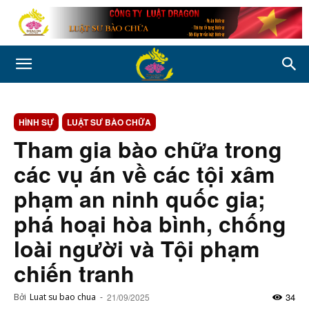
HÌNH SỰ
LUẬT SƯ BÀO CHỮA
Tham gia bào chữa trong
các vụ án về các tội xâm
phạm an ninh quốc gia;
phá hoại hòa bình, chống
loài người và Tội phạm
chiến tranh
34
Bởi
Luat su bao chua
-
21/09/2025