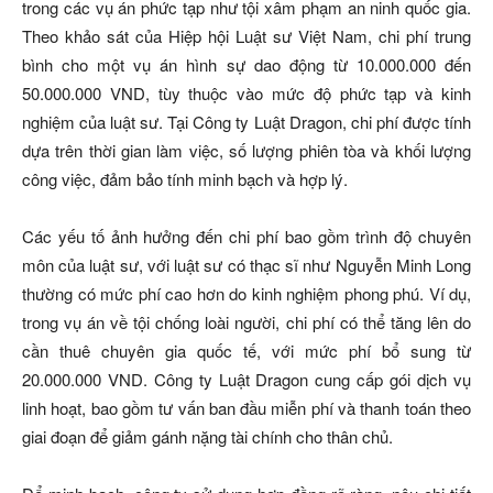
trong các vụ án phức tạp như tội xâm phạm an ninh quốc gia.
Theo khảo sát của Hiệp hội Luật sư Việt Nam, chi phí trung
bình cho một vụ án hình sự dao động từ 10.000.000 đến
50.000.000 VND, tùy thuộc vào mức độ phức tạp và kinh
nghiệm của luật sư. Tại Công ty Luật Dragon, chi phí được tính
dựa trên thời gian làm việc, số lượng phiên tòa và khối lượng
công việc, đảm bảo tính minh bạch và hợp lý.
Các yếu tố ảnh hưởng đến chi phí bao gồm trình độ chuyên
môn của luật sư, với luật sư có thạc sĩ như Nguyễn Minh Long
thường có mức phí cao hơn do kinh nghiệm phong phú. Ví dụ,
trong vụ án về tội chống loài người, chi phí có thể tăng lên do
cần thuê chuyên gia quốc tế, với mức phí bổ sung từ
20.000.000 VND. Công ty Luật Dragon cung cấp gói dịch vụ
linh hoạt, bao gồm tư vấn ban đầu miễn phí và thanh toán theo
giai đoạn để giảm gánh nặng tài chính cho thân chủ.