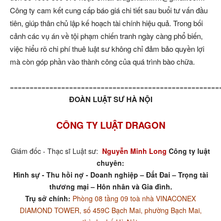
Công ty cam kết cung cấp báo giá chi tiết sau buổi tư vấn đầu
tiên, giúp thân chủ lập kế hoạch tài chính hiệu quả. Trong bối
cảnh các vụ án về tội phạm chiến tranh ngày càng phổ biến,
việc hiểu rõ chi phí thuê luật sư không chỉ đảm bảo quyền lợi
mà còn góp phần vào thành công của quá trình bào chữa.
=====================================================
ĐOÀN LUẬT SƯ HÀ NỘI
CÔNG TY LUẬT DRAGON
Giám đốc - Thạc sĩ Luật sư:
Nguyễn Minh Long
Công ty luật
chuyên:
Hình sự - Thu hồi nợ - Doanh nghiệp – Đất Đai – Trọng tài
thương mại – Hôn nhân và Gia đình.
Trụ sở chính:
Phòng 08 tầng 09 toà nhà VINACONEX
DIAMOND TOWER, số 459C Bạch Mai, phường Bạch Mai,