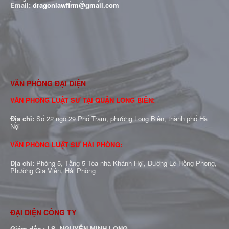
Email:
dragonlawfirm@gmail.com
VĂN PHÒNG ĐẠI DIỆN
VĂN PHÒNG LUẬT SƯ TẠI QUẬN LONG BIÊN:
Địa chỉ:
Số 22 ngõ 29 Phố Trạm, phường Long Biên, thành phố Hà
Nội
VĂN PHÒNG LUẬT SƯ HẢI PHÒNG:
Địa chỉ:
Phòng 5, Tầng 5 Tòa nhà Khánh Hội, Đường Lê Hồng Phong,
Phường Gia Viên, Hải Phòng
ĐẠI DIỆN CÔNG TY
Giám đốc : LS NGUYỄN MINH LONG