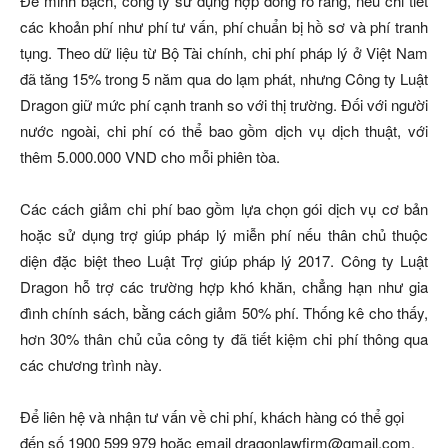
Để minh bạch, công ty sử dụng hợp đồng rõ ràng, nêu chi tiết
các khoản phí như phí tư vấn, phí chuẩn bị hồ sơ và phí tranh
tụng. Theo dữ liệu từ Bộ Tài chính, chi phí pháp lý ở Việt Nam
đã tăng 15% trong 5 năm qua do lạm phát, nhưng Công ty Luật
Dragon giữ mức phí cạnh tranh so với thị trường. Đối với người
nước ngoài, chi phí có thể bao gồm dịch vụ dịch thuật, với
thêm 5.000.000 VND cho mỗi phiên tòa.
Các cách giảm chi phí bao gồm lựa chọn gói dịch vụ cơ bản
hoặc sử dụng trợ giúp pháp lý miễn phí nếu thân chủ thuộc
diện đặc biệt theo Luật Trợ giúp pháp lý 2017. Công ty Luật
Dragon hỗ trợ các trường hợp khó khăn, chẳng hạn như gia
đình chính sách, bằng cách giảm 50% phí. Thống kê cho thấy,
hơn 30% thân chủ của công ty đã tiết kiệm chi phí thông qua
các chương trình này.
Để liên hệ và nhận tư vấn về chi phí, khách hàng có thể gọi
đến số 1900 599 979 hoặc email dragonlawfirm@gmail.com.