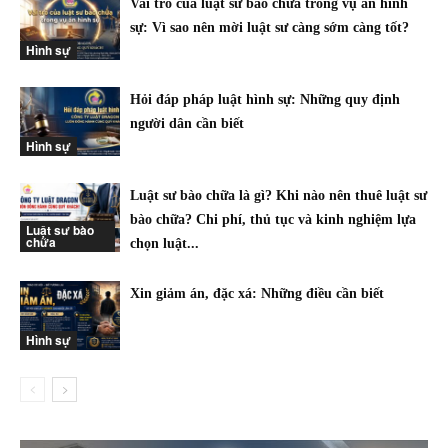
Vai trò của luật sư bào chữa trong vụ án hình
sự: Vì sao nên mời luật sư càng sớm càng tốt?
Hình sự
Hỏi đáp pháp luật hình sự: Những quy định
người dân cần biết
Hình sự
Luật sư bào chữa là gì? Khi nào nên thuê luật sư
bào chữa? Chi phí, thủ tục và kinh nghiệm lựa
Luật sư bào
chữa
chọn luật...
Xin giảm án, đặc xá: Những điều cần biết
Hình sự