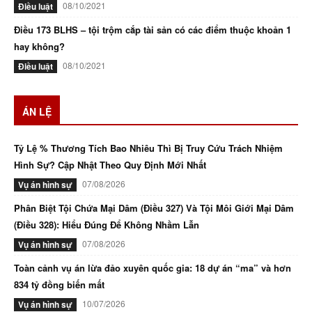
08/10/2021
Điều luật
Điều 173 BLHS – tội trộm cắp tài sản có các điểm thuộc khoản 1
hay không?
08/10/2021
Điều luật
ÁN LỆ
Tỷ Lệ % Thương Tích Bao Nhiêu Thì Bị Truy Cứu Trách Nhiệm
Hình Sự? Cập Nhật Theo Quy Định Mới Nhất
07/08/2026
Vụ án hình sự
Phân Biệt Tội Chứa Mại Dâm (Điều 327) Và Tội Môi Giới Mại Dâm
(Điều 328): Hiểu Đúng Để Không Nhầm Lẫn
07/08/2026
Vụ án hình sự
Toàn cảnh vụ án lừa đảo xuyên quốc gia: 18 dự án “ma” và hơn
834 tỷ đồng biến mất
10/07/2026
Vụ án hình sự