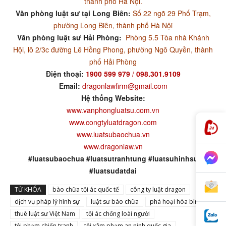
thành phố Hà Nội.
Văn phòng luật sư tại Long Biên:
Số 22 ngõ 29 Phố Trạm,
phường Long Biên, thành phố Hà Nội
Văn phòng luật sư Hải Phòng:
Phòng 5.5 Tòa nhà Khánh
Hội, lô 2/3c đường Lê Hồng Phong, phường Ngô Quyền, thành
phố Hải Phòng
Điện thoại:
1900 599 979
/
098.301.9109
Email:
dragonlawfirm@gmail.com
Hệ thống Website:
www.vanphongluatsu.com.vn
www.congtyluatdragon.com
www.luatsubaochua.vn
www.dragonlaw.vn
#luatsubaochua #luatsutranhtung #luatsuhinhsu
#luatsudatdai
TỪ KHÓA
bào chữa tội ác quốc tế
công ty luật dragon
dịch vụ pháp lý hình sự
luật sư bào chữa
phá hoại hòa bình
thuê luật sư Việt Nam
tội ác chống loài người
tội phạm chiến tranh
tội xâm phạm an ninh quốc gia