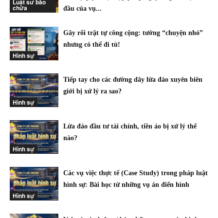
Luật sư bào
chữa
đầu của vụ...
Gây rối trật tự công cộng: tưởng “chuyện nhỏ”
nhưng có thể đi tù!
Hình sự
Tiếp tay cho các đường dây lừa đảo xuyên biên
giới bị xử lý ra sao?
Hình sự
Lừa đảo đầu tư tài chính, tiền ảo bị xử lý thế
nào?
Hình sự
Các vụ việc thực tế (Case Study) trong pháp luật
hình sự: Bài học từ những vụ án điển hình
Hình sự