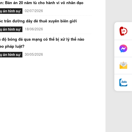
n: Bản án 20 năm tù cho hành vi vô nhân đạo
02/07/2026
ụ án hình sự
c trần đường dây đẻ thuê xuyên biên giới
18/06/2026
ụ án hình sự
 độ bóng đá qua mạng có thể bị xử lý thế nào
eo pháp luật?
30/05/2026
ụ án hình sự