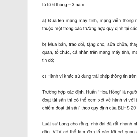
tù từ 6 tháng – 3 năm:
a) Đưa lên mạng máy tính, mạng viễn thông nh
thuộc một trong các trường hợp quy định tại cá
b) Mua bán, trao đổi, tặng cho, sửa chữa, th
quan, tổ chức, cá nhân trên mạng máy tính, 
tin đó;
c) Hành vi khác sử dụng trái phép thông tin trê
Trường hợp xác định, Huấn “Hoa Hồng” là người
đoạt tài sản thì có thể xem xét về hành vi với
chiếm đoạt tài sản” theo quy định của BLHS 20
Luật sư Long cho rằng, nhà đài đã rất nhanh nh
dân. VTV có thể làm đơn tố cáo tới cơ quan