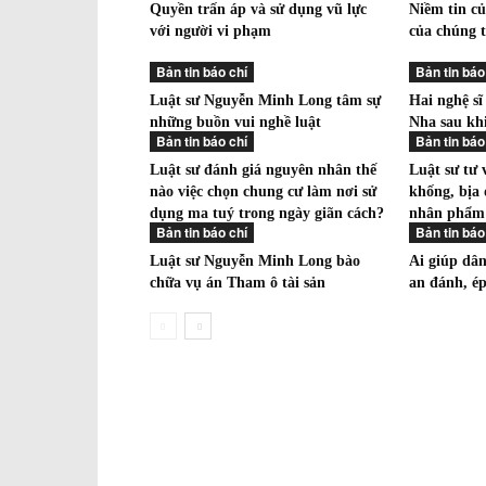
Quyền trấn áp và sử dụng vũ lực
Niềm tin củ
với người vi phạm
của chúng t
Bản tin báo chí
Bản tin báo
Luật sư Nguyễn Minh Long tâm sự
Hai nghệ sĩ
những buồn vui nghề luật
Nha sau kh
Bản tin báo chí
Bản tin báo
Luật sư đánh giá nguyên nhân thế
Luật sư tư 
nào việc chọn chung cư làm nơi sử
khống, bịa
dụng ma tuý trong ngày giãn cách?
nhân phẩm 
Bản tin báo chí
Bản tin báo
Luật sư Nguyễn Minh Long bào
Ai giúp dâ
chữa vụ án Tham ô tài sản
an đánh, é