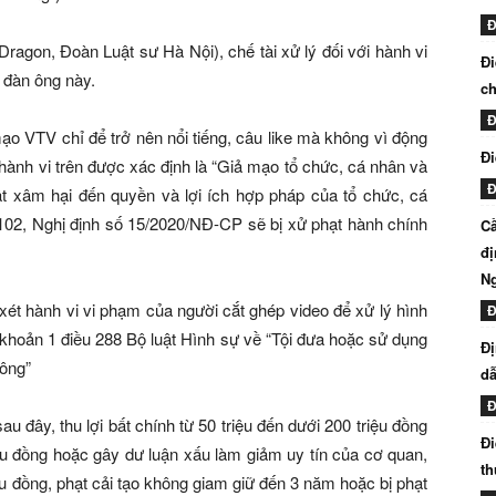
Đ
ragon, Đoàn Luật sư Hà Nội), chế tài xử lý đối với hành vi
Đi
 đàn ông này.
ch
Đ
ạo VTV chỉ để trở nên nổi tiếng, câu like mà không vì động
Đi
ì hành vi trên được xác định là “Giả mạo tổ chức, cá nhân và
Đ
thật xâm hại đến quyền và lợi ích hợp pháp của tổ chức, cá
u 102, Nghị định số 15/2020/NĐ-CP sẽ bị xử phạt hành chính
Cầ
đị
N
ét hành vi vi phạm của người cắt ghép video để xử lý hình
Đ
 khoản 1 điều 288 Bộ luật Hình sự về “Tội đưa hoặc sử dụng
Đị
hông”
dẫ
Đ
u đây, thu lợi bất chính từ 50 triệu đến dưới 200 triệu đồng
Đi
riệu đồng hoặc gây dư luận xấu làm giảm uy tín của cơ quan,
th
riệu đồng, phạt cải tạo không giam giữ đến 3 năm hoặc bị phạt