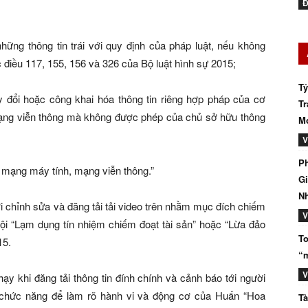
Đ
ững thông tin trái với quy định của pháp luật, nếu không
c điều 117, 155, 156 và 326 của Bộ luật hình sự 2015;
Tỷ
ay đổi hoặc công khai hóa thông tin riêng hợp pháp của cơ
Tr
mạng viễn thông mà không được phép của chủ sở hữu thông
Mớ
V
Ph
n mạng máy tính, mạng viễn thông.”
Gi
N
 chỉnh sửa và đăng tải tải video trên nhằm mục đích chiếm
V
 tội “Lạm dụng tín nhiệm chiếm đoạt tài sản” hoặc “Lừa đảo
To
15.
“m
V
ạy khi đăng tải thông tin đính chính và cảnh báo tới người
 chức năng để làm rõ hành vi và động cơ của Huấn “Hoa
Tà