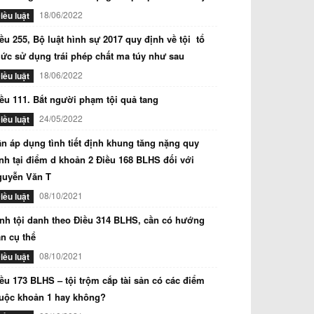
18/06/2022
iều luật
ều 255, Bộ luật hình sự 2017 quy định về tội tổ
ức sử dụng trái phép chất ma túy như sau
18/06/2022
iều luật
ều 111. Bắt người phạm tội quả tang
24/05/2022
iều luật
n áp dụng tình tiết định khung tăng nặng quy
nh tại điểm d khoản 2 Điều 168 BLHS đối với
guyễn Văn T
08/10/2021
iều luật
nh tội danh theo Điều 314 BLHS, cần có hướng
n cụ thể
08/10/2021
iều luật
ều 173 BLHS – tội trộm cắp tài sản có các điểm
uộc khoản 1 hay không?