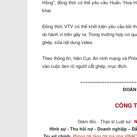
Hồng”, đồng thời có thể yêu cầu Huấn “Hoa Hồn
khai.
Đồng thời, VTV có thể khởi kiện yêu cầu bồi th
do hành vi trên gây ra. Trong trường hợp cơ 
ghép, sửa nội dung video.
Theo thông tin, hiện Cục An ninh mạng và Ph
vào cuộc làm rõ người cắt ghép, mục đích.
=======================
ĐOÀN 
CÔNG T
Giám đốc - Thạc sĩ Luật sư:
N
Hình sự - Thu hồi nợ - Doanh nghiệp – Đấ
Trụ sở chính:
Phòng 08 tầng 09 toà nhà VIN