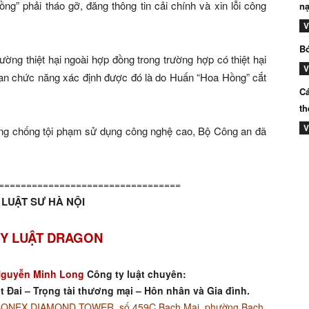
g” phải tháo gỡ, đăng thông tin cải chính và xin lỗi công
nạ
V
Bó
ường thiệt hại ngoài hợp đồng trong trường hợp có thiệt hại
V
quan chức năng xác định được đó là do Huấn “Hoa Hồng” cắt
Cá
th
V
òng chống tội phạm sử dụng công nghệ cao, Bộ Công an đã
=================================
LUẬT SƯ HÀ NỘI
Y LUẬT DRAGON
guyễn Minh Long
Công ty luật chuyên:
t Đai – Trọng tài thương mại – Hôn nhân và Gia đình.
ACONEX DIAMOND TOWER, số 459C Bạch Mai, phường Bạch