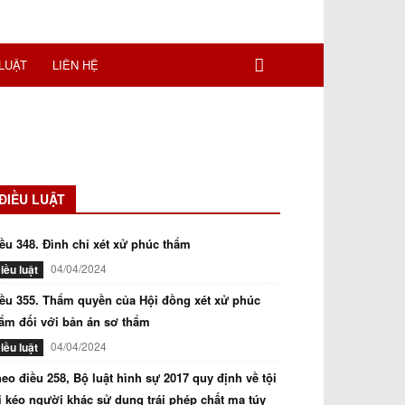
LUẬT
LIÊN HỆ
ĐIỀU LUẬT
ều 348. Đình chỉ xét xử phúc thẩm
04/04/2024
iều luật
ều 355. Thẩm quyền của Hội đồng xét xử phúc
ẩm đối với bản án sơ thẩm
04/04/2024
iều luật
eo điều 258, Bộ luật hình sự 2017 quy định về tội
i kéo người khác sử dụng trái phép chất ma túy