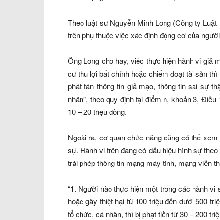
Theo luật sư Nguyễn Minh Long (Công ty Luật D
trên phụ thuộc việc xác định động cơ của người
Ông Long cho hay, việc thực hiện hành vi giả m
cư thu lợi bất chính hoặc chiếm đoạt tài sản th
phát tán thông tin giả mạo, thông tin sai sự 
nhân”, theo quy định tại điểm n, khoản 3, Điề
10 – 20 triệu đồng.
Ngoài ra, cơ quan chức năng cũng có thể xem x
sự. Hành vi trên đang có dấu hiệu hình sự theo
trái phép thông tin mạng máy tính, mạng viễn t
“1. Người nào thực hiện một trong các hành vi sa
hoặc gây thiệt hại từ 100 triệu đến dưới 500 t
tổ chức, cá nhân, thì bị phạt tiền từ 30 – 200 t