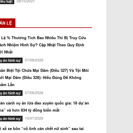
08/10/2021
iều luật
ÁN LỆ
 Lệ % Thương Tích Bao Nhiêu Thì Bị Truy Cứu
ách Nhiệm Hình Sự? Cập Nhật Theo Quy Định
i Nhất
07/08/2026
ụ án hình sự
ân Biệt Tội Chứa Mại Dâm (Điều 327) Và Tội Môi
ới Mại Dâm (Điều 328): Hiểu Đúng Để Không
hầm Lẫn
07/08/2026
ụ án hình sự
àn cảnh vụ án lừa đảo xuyên quốc gia: 18 dự án
a” và hơn 834 tỷ đồng biến mất
10/07/2026
ụ án hình sự
i xế xe bồn “cố tình cán chết nữ sinh” sau tai