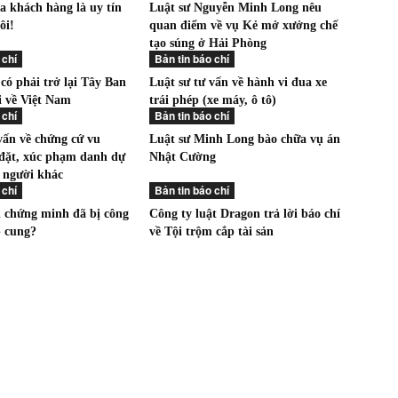
a khách hàng là uy tín
Luật sư Nguyễn Minh Long nêu
ôi!
quan điểm về vụ Kẻ mở xưởng chế
tạo súng ở Hải Phòng
 chí
Bản tin báo chí
 có phải trở lại Tây Ban
Luật sư tư vấn về hành vi đua xe
i về Việt Nam
trái phép (xe máy, ô tô)
 chí
Bản tin báo chí
vấn về chứng cứ vu
Luật sư Minh Long bào chữa vụ án
 đặt, xúc phạm danh dự
Nhật Cường
người khác
 chí
Bản tin báo chí
n chứng minh đã bị công
Công ty luật Dragon trả lời báo chí
p cung?
về Tội trộm cắp tài sản