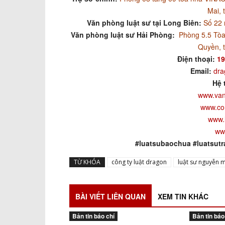
Mai, 
Văn phòng luật sư tại Long Biên:
Số 22 
Văn phòng luật sư Hải Phòng:
Phòng 5.5 Tòa
Quyền, 
Điện thoại:
19
Email:
dra
Hệ 
www.van
www.co
www.
ww
#luatsubaochua #luatsutr
TỪ KHÓA
công ty luật dragon
luật sư nguyễn m
BÀI VIẾT LIÊN QUAN
XEM TIN KHÁC
Bản tin báo chí
Bản tin báo