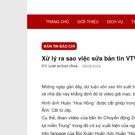
TRANG CHỦ
GIỚI THIỆU
DỊCH VỤ
T
BẢN TIN BÁO CHÍ
Xử lý ra sao việc sửa bản tin 
Bởi
Luat su bao chua
-
28/08/2024
Những ngày gần đây, dư luận xôn xao khi xuất 
và nhà đài này khẳng định đó là video giả mạo, b
Hình ảnh Huấn “Hoa Hồng” được cắt ghép trong
Ảnh: Cắt từ clip.
Cụ thể, đoạn video của bản tin Chuyển động 2
lụt miền Trung” trong đó có sự xuất hiện của 
trên fanpage của Bùi Xuân Huấn (tức Huấn “Ho