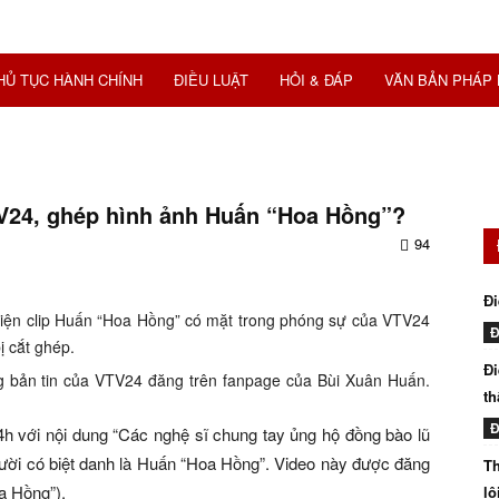
HỦ TỤC HÀNH CHÍNH
ĐIỀU LUẬT
HỎI & ĐÁP
VĂN BẢN PHÁP 
VTV24, ghép hình ảnh Huấn “Hoa Hồng”?
94
Đi
hiện clip Huấn “Hoa Hồng” có mặt trong phóng sự của VTV24
Đ
ị cắt ghép.
Đi
 bản tin của VTV24 đăng trên fanpage của Bùi Xuân Huấn.
th
Đ
4h với nội dung “Các nghệ sĩ chung tay ủng hộ đồng bào lũ
người có biệt danh là Huấn “Hoa Hồng”. Video này được đăng
Th
a Hồng”).
lô