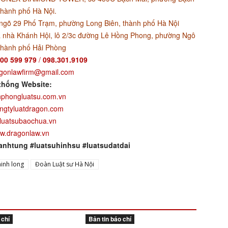
thành phố Hà Nội.
ngõ 29 Phố Trạm, phường Long Biên, thành phố Hà Nội
 nhà Khánh Hội, lô 2/3c đường Lê Hồng Phong, phường Ngô
thành phố Hải Phòng
00 599 979
/
098.301.9109
gonlawfirm@gmail.com
thống Website:
phongluatsu.com.vn
ngtyluatdragon.com
luatsubaochua.vn
w.dragonlaw.vn
anhtung #luatsuhinhsu #luatsudatdai
inh long
Đoàn Luật sư Hà Nội
 chí
Bản tin báo chí