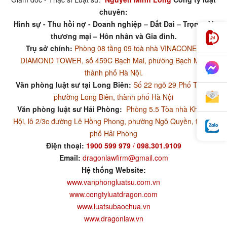
chuyên:
Hình sự - Thu hồi nợ - Doanh nghiệp – Đất Đai – Trọng tài
thương mại – Hôn nhân và Gia đình.
Trụ sở chính:
Phòng 08 tầng 09 toà nhà VINACONEX
DIAMOND TOWER, số 459C Bạch Mai, phường Bạch Mai,
thành phố Hà Nội.
Văn phòng luật sư tại Long Biên:
Số 22 ngõ 29 Phố Trạm,
phường Long Biên, thành phố Hà Nội
Văn phòng luật sư Hải Phòng:
Phòng 5.5 Tòa nhà Khánh
Hội, lô 2/3c đường Lê Hồng Phong, phường Ngô Quyền, thành
phố Hải Phòng
Điện thoại:
1900 599 979
/
098.301.9109
Email:
dragonlawfirm@gmail.com
Hệ thống Website:
www.vanphongluatsu.com.vn
www.congtyluatdragon.com
www.luatsubaochua.vn
www.dragonlaw.vn