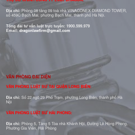
Địa chỉ:
Phòng 08 tầng 09 toà nhà VINACONEX DIAMOND TOWER,
số 459C Bạch Mai, phường Bạch Mai, thành phố Hà Nội.
Tổng đài tư vấn luật trực tuyến:
1900.599.979
Email:
dragonlawfirm@gmail.com
VĂN PHÒNG ĐẠI DIỆN
VĂN PHÒNG LUẬT SƯ TẠI QUẬN LONG BIÊN:
Địa chỉ:
Số 22 ngõ 29 Phố Trạm, phường Long Biên, thành phố Hà
Nội
VĂN PHÒNG LUẬT SƯ HẢI PHÒNG:
Địa chỉ:
Phòng 5, Tầng 5 Tòa nhà Khánh Hội, Đường Lê Hồng Phong,
Phường Gia Viên, Hải Phòng