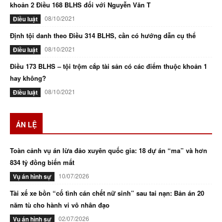
khoản 2 Điều 168 BLHS đối với Nguyễn Văn T
08/10/2021
Điều luật
Định tội danh theo Điều 314 BLHS, cần có hướng dẫn cụ thể
08/10/2021
Điều luật
Điều 173 BLHS – tội trộm cắp tài sản có các điểm thuộc khoản 1
hay không?
08/10/2021
Điều luật
ÁN LỆ
Toàn cảnh vụ án lừa đảo xuyên quốc gia: 18 dự án “ma” và hơn
834 tỷ đồng biến mất
10/07/2026
Vụ án hình sự
Tài xế xe bồn “cố tình cán chết nữ sinh” sau tai nạn: Bản án 20
năm tù cho hành vi vô nhân đạo
02/07/2026
Vụ án hình sự