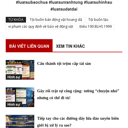
#luatsubaochua #luatsutranhtung #luatsuhinhsu
#luatsudatdai
TỪ KHÓA
Tội buôn bán động vật hoang dã
Tội buôn lậu
vi phạm các quy định về bảo vệ động vật
Điều 190 BLHS 1999
BÀI VIẾT LIÊN QUAN
XEM TIN KHÁC
Cấu thành tội trộm cắp tài sản
Hình sự
Gây rối trật tự công cộng: tưởng “chuyện nhỏ”
nhưng có thể đi tù!
Hình sự
Tiếp tay cho các đường dây lừa đảo xuyên biên
giới bị xử lý ra sao?