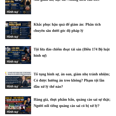
Hình sự
Khắc phục hậu quả để giảm án: Phân tích
chuyên sâu dưới góc độ pháp lý
Hình sự
Tội lừa đảo chiếm đoạt tài sản (Điều 174 Bộ luật
hình sự)
Hình sự
Tố tụng hình sự, án oan, giảm nhẹ tránh nhiệm;
Có được hưởng án treo không? Phạm tội lần
Hình sự
đầu xử lý thế nào?
Hàng giả, thực phẩm bẩn, quảng cáo sai sự thật;
Người nổi tiếng quảng cáo sai có bị xử lý?
Hình sự