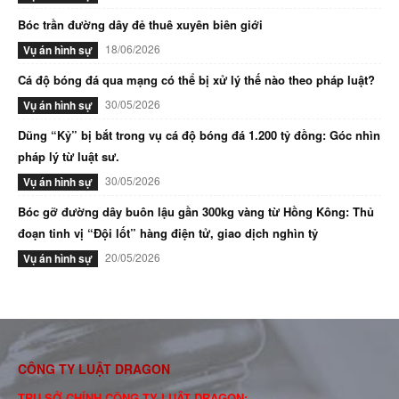
Bóc trần đường dây đẻ thuê xuyên biên giới
18/06/2026
Vụ án hình sự
Cá độ bóng đá qua mạng có thể bị xử lý thế nào theo pháp luật?
30/05/2026
Vụ án hình sự
Dũng “Kỷ” bị bắt trong vụ cá độ bóng đá 1.200 tỷ đồng: Góc nhìn
pháp lý từ luật sư.
30/05/2026
Vụ án hình sự
Bóc gỡ đường dây buôn lậu gần 300kg vàng từ Hồng Kông: Thủ
đoạn tinh vị “Đội lốt” hàng điện tử, giao dịch nghìn tỷ
20/05/2026
Vụ án hình sự
CÔNG TY LUẬT DRAGON
TRỤ SỞ CHÍNH CÔNG TY LUẬT DRAGON: