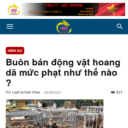
HÌNH SỰ
Buôn bán động vật hoang
dã mức phạt như thế nào
?
317
Bởi
Luat su bao chua
-
06/08/2021