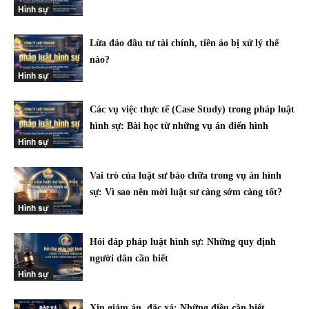
Hình sự
Lừa đảo đầu tư tài chính, tiền ảo bị xử lý thế
nào?
Hình sự
Các vụ việc thực tế (Case Study) trong pháp luật
hình sự: Bài học từ những vụ án điển hình
Hình sự
Vai trò của luật sư bào chữa trong vụ án hình
sự: Vì sao nên mời luật sư càng sớm càng tốt?
Hình sự
Hỏi đáp pháp luật hình sự: Những quy định
người dân cần biết
Hình sự
Xin giảm án, đặc xá: Những điều cần biết