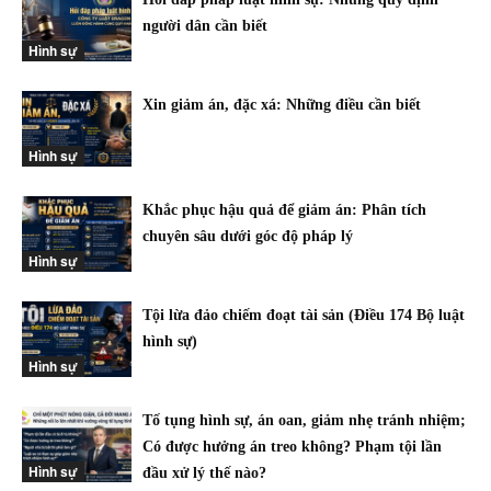
người dân cần biết
Hình sự
Xin giảm án, đặc xá: Những điều cần biết
Hình sự
Khắc phục hậu quả để giảm án: Phân tích
chuyên sâu dưới góc độ pháp lý
Hình sự
Tội lừa đảo chiếm đoạt tài sản (Điều 174 Bộ luật
hình sự)
Hình sự
Tố tụng hình sự, án oan, giảm nhẹ tránh nhiệm;
Có được hưởng án treo không? Phạm tội lần
Hình sự
đầu xử lý thế nào?