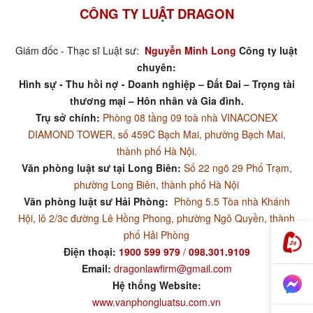
CÔNG TY LUẬT DRAGON
Giám đốc - Thạc sĩ Luật sư:
Nguyễn Minh Long
Công ty luật
chuyên:
Hình sự - Thu hồi nợ - Doanh nghiệp – Đất Đai – Trọng tài
thương mại – Hôn nhân và Gia đình.
Trụ sở chính:
Phòng 08 tầng 09 toà nhà VINACONEX
DIAMOND TOWER, số 459C Bạch Mai, phường Bạch Mai,
thành phố Hà Nội.
Văn phòng luật sư tại Long Biên:
Số 22 ngõ 29 Phố Trạm,
phường Long Biên, thành phố Hà Nội
Văn phòng luật sư Hải Phòng:
Phòng 5.5 Tòa nhà Khánh
Hội, lô 2/3c đường Lê Hồng Phong, phường Ngô Quyền, thành
phố Hải Phòng
Điện thoại:
1900 599 979
/
098.301.9109
Email:
dragonlawfirm@gmail.com
Hệ thống Website:
www.vanphongluatsu.com.vn