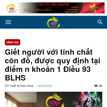
HÌNH SỰ
Giết người với tính chất
côn đồ, được quy định tại
điểm n khoản 1 Điều 93
BLHS
40
Bởi
Luat su bao chua
-
14/05/2026