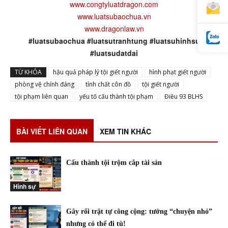
www.congtyluatdragon.com
www.luatsubaochua.vn
www.dragonlaw.vn
#luatsubaochua #luatsutranhtung #luatsuhinhsu
#luatsudatdai
TỪ KHÓA
hậu quả pháp lý tội giết người
hình phạt giết người
phòng vệ chính đáng
tính chất côn đồ
tội giết người
tội phạm liên quan
yếu tố cấu thành tội phạm
Điều 93 BLHS
BÀI VIẾT LIÊN QUAN
XEM TIN KHÁC
Cấu thành tội trộm cắp tài sản
Hình sự
Gây rối trật tự công cộng: tưởng “chuyện nhỏ”
nhưng có thể đi tù!