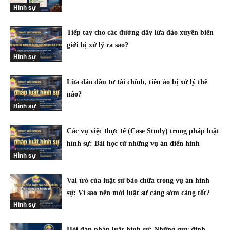
Hình sự
Tiếp tay cho các đường dây lừa đảo xuyên biên
giới bị xử lý ra sao?
Hình sự
Lừa đảo đầu tư tài chính, tiền ảo bị xử lý thế
nào?
Hình sự
Các vụ việc thực tế (Case Study) trong pháp luật
hình sự: Bài học từ những vụ án điển hình
Hình sự
Vai trò của luật sư bào chữa trong vụ án hình
sự: Vì sao nên mời luật sư càng sớm càng tốt?
Hình sự
Hỏi đáp pháp luật hình sự: Những quy định