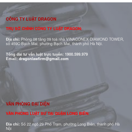
CÔNG TY LUẬT DRAGON
TRỤ SỞ CHÍNH CÔNG TY LUẬT DRAGON:
Địa chỉ:
Phòng 08 tầng 09 toà nhà VINACONEX DIAMOND TOWER,
số 459C Bạch Mai, phường Bạch Mai, thành phố Hà Nội.
Tổng đài tư vấn luật trực tuyến:
1900.599.979
Email:
dragonlawfirm@gmail.com
VĂN PHÒNG ĐẠI DIỆN
VĂN PHÒNG LUẬT SƯ TẠI QUẬN LONG BIÊN:
Địa chỉ:
Số 22 ngõ 29 Phố Trạm, phường Long Biên, thành phố Hà
Nội