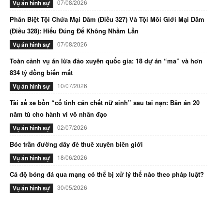
07/08/2026
Vụ án hình sự
Phân Biệt Tội Chứa Mại Dâm (Điều 327) Và Tội Môi Giới Mại Dâm
(Điều 328): Hiểu Đúng Để Không Nhầm Lẫn
07/08/2026
Vụ án hình sự
Toàn cảnh vụ án lừa đảo xuyên quốc gia: 18 dự án “ma” và hơn
834 tỷ đồng biến mất
10/07/2026
Vụ án hình sự
Tài xế xe bồn “cố tình cán chết nữ sinh” sau tai nạn: Bản án 20
năm tù cho hành vi vô nhân đạo
02/07/2026
Vụ án hình sự
Bóc trần đường dây đẻ thuê xuyên biên giới
18/06/2026
Vụ án hình sự
Cá độ bóng đá qua mạng có thể bị xử lý thế nào theo pháp luật?
30/05/2026
Vụ án hình sự