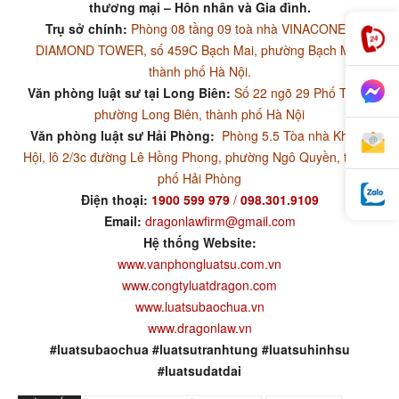
thương mại – Hôn nhân và Gia đình.
Trụ sở chính:
Phòng 08 tầng 09 toà nhà VINACONEX
DIAMOND TOWER, số 459C Bạch Mai, phường Bạch Mai,
thành phố Hà Nội.
Văn phòng luật sư tại Long Biên:
Số 22 ngõ 29 Phố Trạm,
phường Long Biên, thành phố Hà Nội
Văn phòng luật sư Hải Phòng:
Phòng 5.5 Tòa nhà Khánh
Hội, lô 2/3c đường Lê Hồng Phong, phường Ngô Quyền, thành
phố Hải Phòng
Điện thoại:
1900 599 979
/
098.301.9109
Email:
dragonlawfirm@gmail.com
Hệ thống Website:
www.vanphongluatsu.com.vn
www.congtyluatdragon.com
www.luatsubaochua.vn
www.dragonlaw.vn
#luatsubaochua #luatsutranhtung #luatsuhinhsu
#luatsudatdai