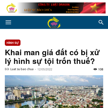
HÌNH SỰ
Khai man giá đất có bị xử
lý hình sự tội trốn thuế?
108
Bởi
Luat su bao chua
-
12/05/2022