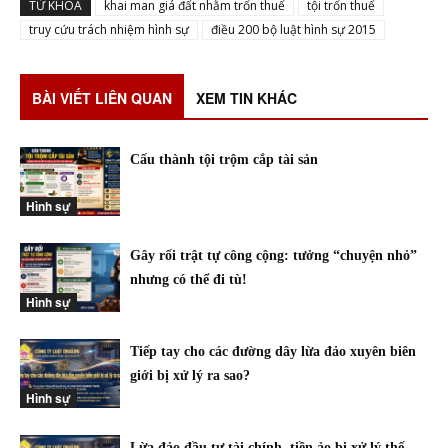
TỪ KHÓA
khai man giá đất nhằm trốn thuế
tội trốn thuế
truy cứu trách nhiệm hình sự
điều 200 bộ luật hình sự 2015
BÀI VIẾT LIÊN QUAN
XEM TIN KHÁC
Cấu thành tội trộm cắp tài sản
Hình sự
Gây rối trật tự công cộng: tưởng “chuyện nhỏ”
nhưng có thể đi tù!
Hình sự
Tiếp tay cho các đường dây lừa đảo xuyên biên
giới bị xử lý ra sao?
Hình sự
Lừa đảo đầu tư tài chính, tiền ảo bị xử lý thế