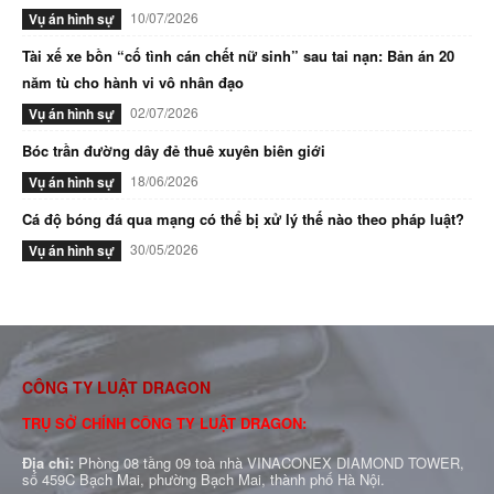
10/07/2026
Vụ án hình sự
Tài xế xe bồn “cố tình cán chết nữ sinh” sau tai nạn: Bản án 20
năm tù cho hành vi vô nhân đạo
02/07/2026
Vụ án hình sự
Bóc trần đường dây đẻ thuê xuyên biên giới
18/06/2026
Vụ án hình sự
Cá độ bóng đá qua mạng có thể bị xử lý thế nào theo pháp luật?
30/05/2026
Vụ án hình sự
CÔNG TY LUẬT DRAGON
TRỤ SỞ CHÍNH CÔNG TY LUẬT DRAGON:
Địa chỉ:
Phòng 08 tầng 09 toà nhà VINACONEX DIAMOND TOWER,
số 459C Bạch Mai, phường Bạch Mai, thành phố Hà Nội.