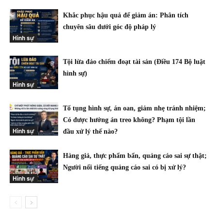
Khắc phục hậu quả để giảm án: Phân tích
chuyên sâu dưới góc độ pháp lý
Hình sự
Tội lừa đảo chiếm đoạt tài sản (Điều 174 Bộ luật
hình sự)
Hình sự
Tố tụng hình sự, án oan, giảm nhẹ tránh nhiệm;
Có được hưởng án treo không? Phạm tội lần
Hình sự
đầu xử lý thế nào?
Hàng giả, thực phẩm bẩn, quảng cáo sai sự thật;
Người nổi tiếng quảng cáo sai có bị xử lý?
Hình sự