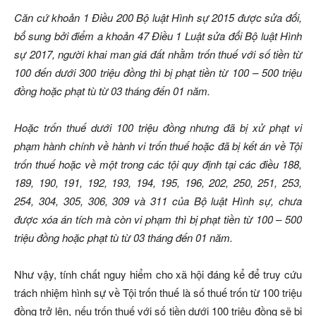
Căn cứ khoản 1 Điều 200 Bộ luật Hình sự 2015 được sửa đổi,
bổ sung bởi điểm a khoản 47 Điều 1 Luật sửa đổi Bộ luật Hình
sự 2017, người khai man giá đất nhằm trốn thuế với số tiền từ
100 đến dưới 300 triệu đồng thì bị phạt tiền từ 100 – 500 triệu
đồng hoặc phạt tù từ 03 tháng đến 01 năm.
Hoặc trốn thuế dưới 100 triệu đồng nhưng đã bị xử phạt vi
phạm hành chính về hành vi trốn thuế hoặc đã bị kết án về Tội
trốn thuế hoặc về một trong các tội quy định tại các điều 188,
189, 190, 191, 192, 193, 194, 195, 196, 202, 250, 251, 253,
254, 304, 305, 306, 309 và 311 của Bộ luật Hình sự, chưa
được xóa án tích mà còn vi phạm thì bị phạt tiền từ 100 – 500
triệu đồng hoặc phạt tù từ 03 tháng đến 01 năm.
Như vậy, tính chất nguy hiểm cho xã hội đáng kể để truy cứu
trách nhiệm hình sự về Tội trốn thuế là số thuế trốn từ 100 triệu
đồng trở lên, nếu trốn thuế với số tiền dưới 100 triệu đồng sẽ bị