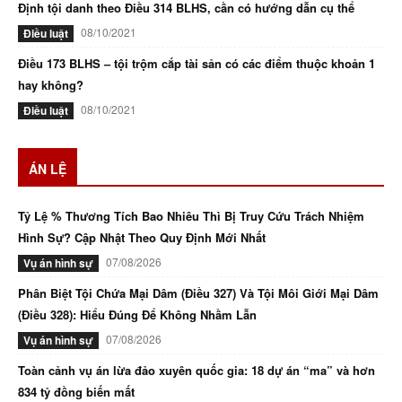
Định tội danh theo Điều 314 BLHS, cần có hướng dẫn cụ thể
08/10/2021
Điều luật
Điều 173 BLHS – tội trộm cắp tài sản có các điểm thuộc khoản 1
hay không?
08/10/2021
Điều luật
ÁN LỆ
Tỷ Lệ % Thương Tích Bao Nhiêu Thì Bị Truy Cứu Trách Nhiệm
Hình Sự? Cập Nhật Theo Quy Định Mới Nhất
07/08/2026
Vụ án hình sự
Phân Biệt Tội Chứa Mại Dâm (Điều 327) Và Tội Môi Giới Mại Dâm
(Điều 328): Hiểu Đúng Để Không Nhầm Lẫn
07/08/2026
Vụ án hình sự
Toàn cảnh vụ án lừa đảo xuyên quốc gia: 18 dự án “ma” và hơn
834 tỷ đồng biến mất