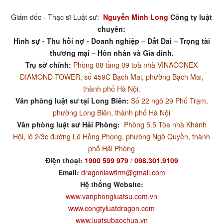
Giám đốc - Thạc sĩ Luật sư:
Nguyễn Minh Long
Công ty luật
chuyên:
Hình sự - Thu hồi nợ - Doanh nghiệp – Đất Đai – Trọng tài
thương mại – Hôn nhân và Gia đình.
Trụ sở chính:
Phòng 08 tầng 09 toà nhà VINACONEX
DIAMOND TOWER, số 459C Bạch Mai, phường Bạch Mai,
thành phố Hà Nội.
Văn phòng luật sư tại Long Biên:
Số 22 ngõ 29 Phố Trạm,
phường Long Biên, thành phố Hà Nội
Văn phòng luật sư Hải Phòng:
Phòng 5.5 Tòa nhà Khánh
Hội, lô 2/3c đường Lê Hồng Phong, phường Ngô Quyền, thành
phố Hải Phòng
Điện thoại:
1900 599 979
/
098.301.9109
Email:
dragonlawfirm@gmail.com
Hệ thống Website:
www.vanphongluatsu.com.vn
www.congtyluatdragon.com
www.luatsubaochua.vn