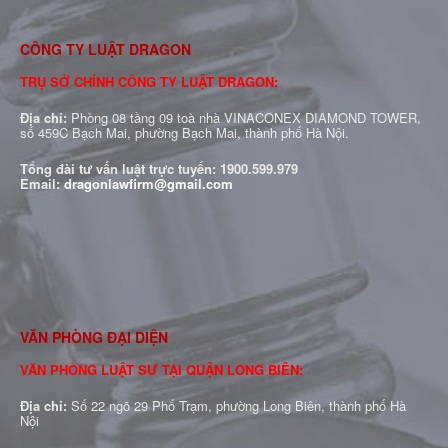
CÔNG TY LUẬT DRAGON
TRỤ SỞ CHÍNH CÔNG TY LUẬT DRAGON:
Địa chỉ:
Phòng 08 tầng 09 toà nhà VINACONEX DIAMOND TOWER,
số 459C Bạch Mai, phường Bạch Mai, thành phố Hà Nội.
Tổng đài tư vấn luật trực tuyến:
1900.599.979
Email:
dragonlawfirm@gmail.com
VĂN PHÒNG ĐẠI DIỆN
VĂN PHÒNG LUẬT SƯ TẠI QUẬN LONG BIÊN:
Địa chỉ:
Số 22 ngõ 29 Phố Trạm, phường Long Biên, thành phố Hà
Nội