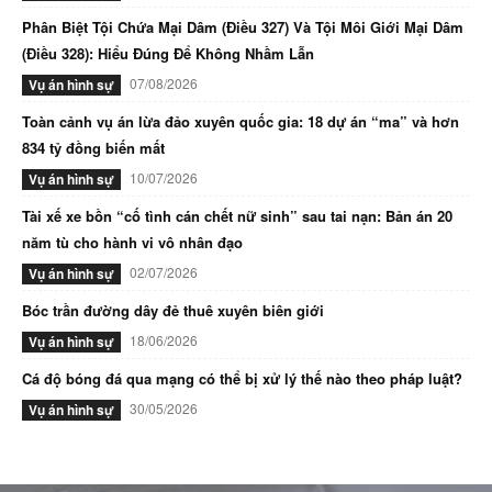
Phân Biệt Tội Chứa Mại Dâm (Điều 327) Và Tội Môi Giới Mại Dâm
(Điều 328): Hiểu Đúng Để Không Nhầm Lẫn
07/08/2026
Vụ án hình sự
Toàn cảnh vụ án lừa đảo xuyên quốc gia: 18 dự án “ma” và hơn
834 tỷ đồng biến mất
10/07/2026
Vụ án hình sự
Tài xế xe bồn “cố tình cán chết nữ sinh” sau tai nạn: Bản án 20
năm tù cho hành vi vô nhân đạo
02/07/2026
Vụ án hình sự
Bóc trần đường dây đẻ thuê xuyên biên giới
18/06/2026
Vụ án hình sự
Cá độ bóng đá qua mạng có thể bị xử lý thế nào theo pháp luật?
30/05/2026
Vụ án hình sự