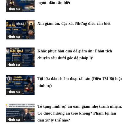
người dân cần biết
Hình sự
Xin giảm án, đặc xá: Những điều cần biết
Hình sự
Khắc phục hậu quả để giảm án: Phân tích
chuyên sâu dưới góc độ pháp lý
Hình sự
Tội lừa đảo chiếm đoạt tài sản (Điều 174 Bộ luật
hình sự)
Hình sự
Tố tụng hình sự, án oan, giảm nhẹ tránh nhiệm;
Có được hưởng án treo không? Phạm tội lần
Hình sự
đầu xử lý thế nào?