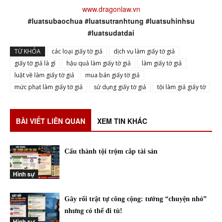
www.dragonlaw.vn
#luatsubaochua #luatsutranhtung #luatsuhinhsu
#luatsudatdai
TỪ KHÓA
các loại giấy tờ giả
dịch vụ làm giấy tờ giả
giấy tờ giả là gì
hậu quả làm giấy tờ giả
làm giấy tờ giả
luật về làm giấy tờ giả
mua bán giấy tờ giả
mức phạt làm giấy tờ giả
sử dụng giấy tờ giả
tội làm giả giấy tờ
BÀI VIẾT LIÊN QUAN
XEM TIN KHÁC
Cấu thành tội trộm cắp tài sản
Hình sự
Gây rối trật tự công cộng: tưởng “chuyện nhỏ”
nhưng có thể đi tù!
Hình sự