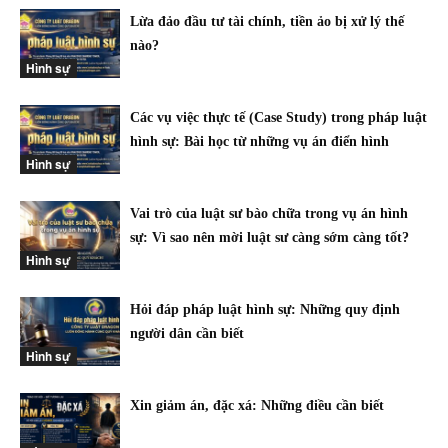
Lừa đảo đầu tư tài chính, tiền ảo bị xử lý thế
nào?
Hình sự
Các vụ việc thực tế (Case Study) trong pháp luật
hình sự: Bài học từ những vụ án điển hình
Hình sự
Vai trò của luật sư bào chữa trong vụ án hình
sự: Vì sao nên mời luật sư càng sớm càng tốt?
Hình sự
Hỏi đáp pháp luật hình sự: Những quy định
người dân cần biết
Hình sự
Xin giảm án, đặc xá: Những điều cần biết