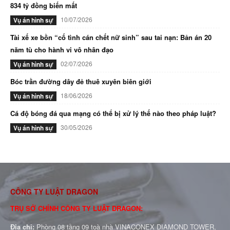
834 tỷ đồng biến mất
10/07/2026
Vụ án hình sự
Tài xế xe bồn “cố tình cán chết nữ sinh” sau tai nạn: Bản án 20
năm tù cho hành vi vô nhân đạo
02/07/2026
Vụ án hình sự
Bóc trần đường dây đẻ thuê xuyên biên giới
18/06/2026
Vụ án hình sự
Cá độ bóng đá qua mạng có thể bị xử lý thế nào theo pháp luật?
30/05/2026
Vụ án hình sự
CÔNG TY LUẬT DRAGON
TRỤ SỞ CHÍNH CÔNG TY LUẬT DRAGON:
Địa chỉ:
Phòng 08 tầng 09 toà nhà VINACONEX DIAMOND TOWER,