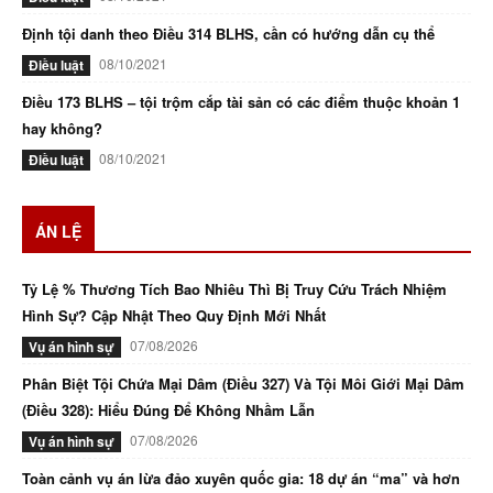
Định tội danh theo Điều 314 BLHS, cần có hướng dẫn cụ thể
08/10/2021
Điều luật
Điều 173 BLHS – tội trộm cắp tài sản có các điểm thuộc khoản 1
hay không?
08/10/2021
Điều luật
ÁN LỆ
Tỷ Lệ % Thương Tích Bao Nhiêu Thì Bị Truy Cứu Trách Nhiệm
Hình Sự? Cập Nhật Theo Quy Định Mới Nhất
07/08/2026
Vụ án hình sự
Phân Biệt Tội Chứa Mại Dâm (Điều 327) Và Tội Môi Giới Mại Dâm
(Điều 328): Hiểu Đúng Để Không Nhầm Lẫn
07/08/2026
Vụ án hình sự
Toàn cảnh vụ án lừa đảo xuyên quốc gia: 18 dự án “ma” và hơn