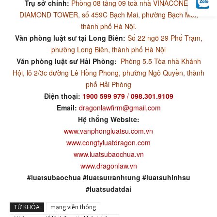
Trụ sở chính:
Phòng 08 tầng 09 toà nhà VINACONEX
DIAMOND TOWER, số 459C Bạch Mai, phường Bạch Mai,
thành phố Hà Nội.
Văn phòng luật sư tại Long Biên:
Số 22 ngõ 29 Phố Trạm,
phường Long Biên, thành phố Hà Nội
Văn phòng luật sư Hải Phòng:
Phòng 5.5 Tòa nhà Khánh
Hội, lô 2/3c đường Lê Hồng Phong, phường Ngô Quyền, thành
phố Hải Phòng
Điện thoại:
1900 599 979
/
098.301.9109
Email:
dragonlawfirm@gmail.com
Hệ thống Website:
www.vanphongluatsu.com.vn
www.congtyluatdragon.com
www.luatsubaochua.vn
www.dragonlaw.vn
#luatsubaochua #luatsutranhtung #luatsuhinhsu
#luatsudatdai
TỪ KHÓA
mạng viễn thông