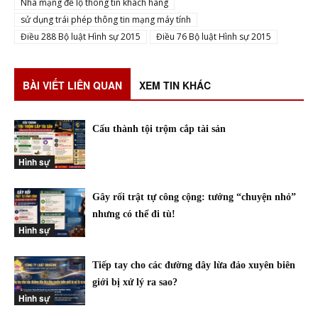
Nhà mạng để lộ thông tin khách hàng
sử dụng trái phép thông tin mạng máy tính
Điều 288 Bộ luật Hình sự 2015
Điều 76 Bộ luật Hình sự 2015
BÀI VIẾT LIÊN QUAN
XEM TIN KHÁC
Cấu thành tội trộm cắp tài sản
Hình sự
Gây rối trật tự công cộng: tưởng “chuyện nhỏ”
nhưng có thể đi tù!
Hình sự
Tiếp tay cho các đường dây lừa đảo xuyên biên
giới bị xử lý ra sao?
Hình sự