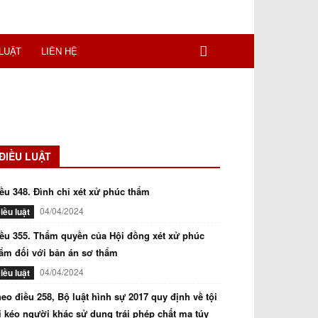
LUẬT
LIÊN HỆ
ĐIỀU LUẬT
ều 348. Đình chỉ xét xử phúc thẩm
04/04/2024
iều luật
ều 355. Thẩm quyền của Hội đồng xét xử phúc
ẩm đối với bản án sơ thẩm
04/04/2024
iều luật
eo điều 258, Bộ luật hình sự 2017 quy định về tội
i kéo người khác sử dụng trái phép chất ma túy