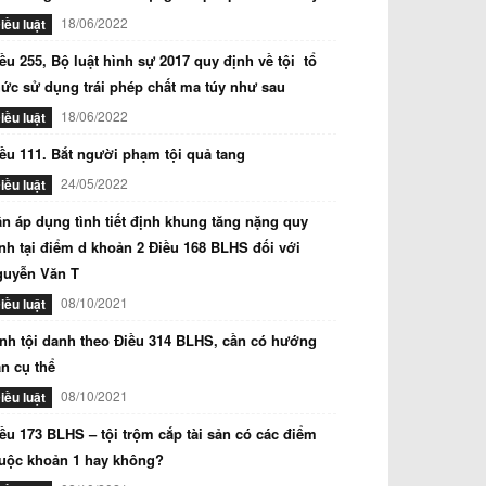
18/06/2022
iều luật
ều 255, Bộ luật hình sự 2017 quy định về tội tổ
ức sử dụng trái phép chất ma túy như sau
18/06/2022
iều luật
ều 111. Bắt người phạm tội quả tang
24/05/2022
iều luật
n áp dụng tình tiết định khung tăng nặng quy
nh tại điểm d khoản 2 Điều 168 BLHS đối với
guyễn Văn T
08/10/2021
iều luật
nh tội danh theo Điều 314 BLHS, cần có hướng
n cụ thể
08/10/2021
iều luật
ều 173 BLHS – tội trộm cắp tài sản có các điểm
uộc khoản 1 hay không?