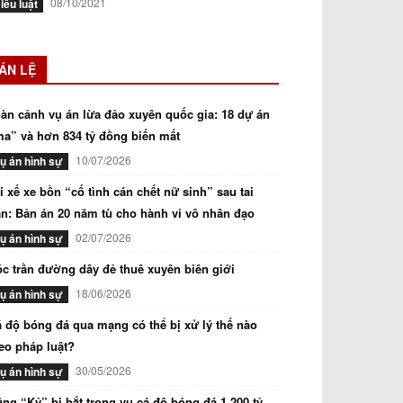
08/10/2021
iều luật
ÁN LỆ
àn cảnh vụ án lừa đảo xuyên quốc gia: 18 dự án
a” và hơn 834 tỷ đồng biến mất
10/07/2026
ụ án hình sự
i xế xe bồn “cố tình cán chết nữ sinh” sau tai
n: Bản án 20 năm tù cho hành vi vô nhân đạo
02/07/2026
ụ án hình sự
c trần đường dây đẻ thuê xuyên biên giới
18/06/2026
ụ án hình sự
 độ bóng đá qua mạng có thể bị xử lý thế nào
eo pháp luật?
30/05/2026
ụ án hình sự
ng “Kỷ” bị bắt trong vụ cá độ bóng đá 1.200 tỷ