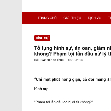
TRANG CHỦ
GIỚI THIỆU
DỊCH VỤ
T
HÌNH SỰ
Tố tụng hình sự, án oan, giảm 
không? Phạm tội lần đầu xử lý 
Bởi
Luat su bao chua
-
10/06/2026
“Chỉ một phút nóng giận, cả đời mang án
hình sự
“Phạm tội lần đầu có bị đi tù không?”