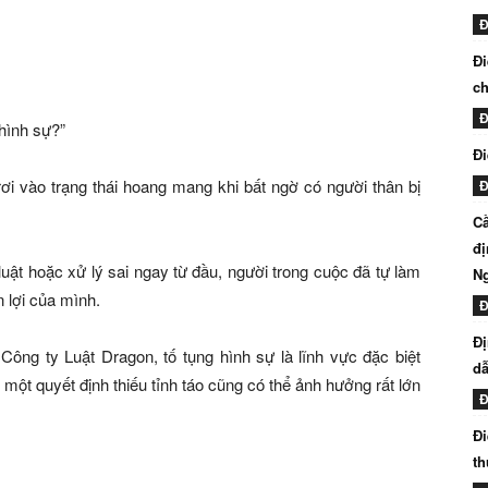
Đ
Đi
ch
Đ
hình sự?”
Đi
rơi vào trạng thái hoang mang khi bất ngờ có người thân bị
Đ
Cầ
đị
 luật hoặc xử lý sai ngay từ đầu, người trong cuộc đã tự làm
N
 lợi của mình.
Đ
Đị
ng ty Luật Dragon, tố tụng hình sự là lĩnh vực đặc biệt
dẫ
một quyết định thiếu tỉnh táo cũng có thể ảnh hưởng rất lớn
Đ
Đi
th