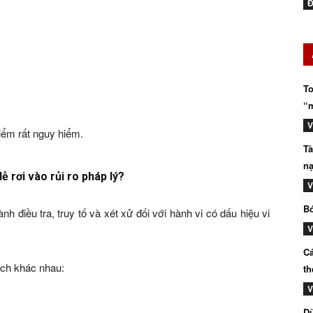
Đ
To
“m
V
iểm rất nguy hiểm.
Tà
nạ
ễ rơi vào rủi ro pháp lý?
V
Bó
nh điều tra, truy tố và xét xử đối với hành vi có dấu hiệu vi
V
Cá
ách khác nhau:
th
V
Dũ