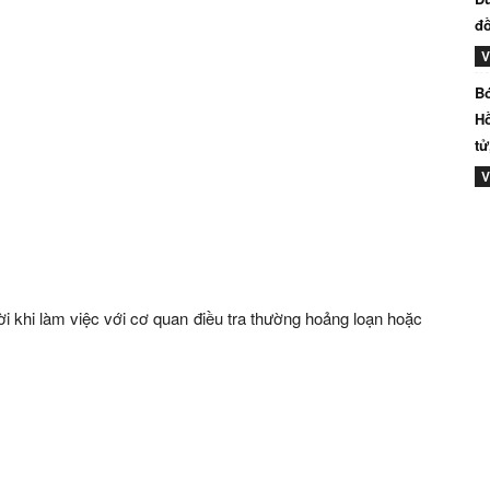
đồ
V
Bó
Hồ
tử
V
i khi làm việc với cơ quan điều tra thường hoảng loạn hoặc