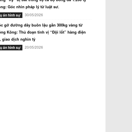
ng: Góc nhìn pháp lý từ luật sư.
30/05/2026
ụ án hình sự
c gỡ đường dây buôn lậu gần 300kg vàng từ
ng Kông: Thủ đoạn tinh vị “Đội lốt” hàng điện
, giao dịch nghìn tỷ
20/05/2026
ụ án hình sự