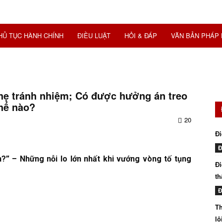
HỦ TỤC HÀNH CHÍNH
ĐIỀU LUẬT
HỎI & ĐÁP
VĂN BẢN PHÁP 
nhẹ tránh nhiệm; Có được hưởng án treo
thế nào?
20
Đi
Đ
?” – Những nỗi lo lớn nhất khi vướng vòng tố tụng
Đi
th
Đ
Th
lô