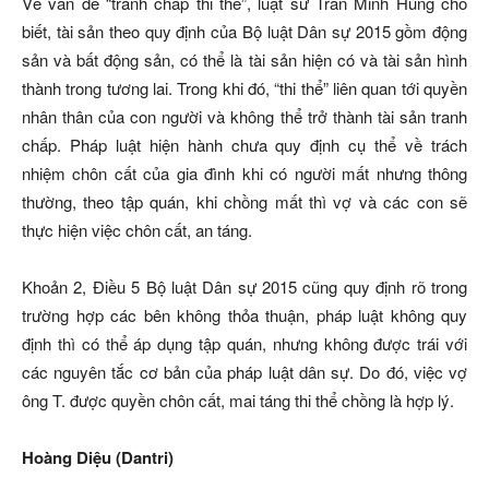
Về vấn đề “tranh chấp thi thể”, luật sư Trần Minh Hùng cho
biết, tài sản theo quy định của Bộ luật Dân sự 2015 gồm động
sản và bất động sản, có thể là tài sản hiện có và tài sản hình
thành trong tương lai. Trong khi đó, “thi thể” liên quan tới quyền
nhân thân của con người và không thể trở thành tài sản tranh
chấp. Pháp luật hiện hành chưa quy định cụ thể về trách
nhiệm chôn cất của gia đình khi có người mất nhưng thông
thường, theo tập quán, khi chồng mất thì vợ và các con sẽ
thực hiện việc chôn cất, an táng.
Khoản 2, Điều 5 Bộ luật Dân sự 2015 cũng quy định rõ trong
trường hợp các bên không thỏa thuận, pháp luật không quy
định thì có thể áp dụng tập quán, nhưng không được trái với
các nguyên tắc cơ bản của pháp luật dân sự. Do đó, việc vợ
ông T. được quyền chôn cất, mai táng thi thể chồng là hợp lý.
Hoàng Diệu (Dantri)