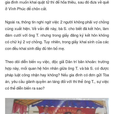
gia đình muốn khai quật tử thi để hỏa thiêu, sau đó đưa về quê
ở Vĩnh Phúc để chôn cất.
Ngoài ra, thông tin nghi ngờ việc 2 người không phải vợ chồng
cũng xuất hiện. Về vấn đề này, bà S. cho biết đã kết hôn, làm
đám cưới với ông T. nhưng trong giấy đăng ký kết hôn không
có chữ ký 2 vợ chồng. Tuy nhiên, trong giấy khai sinh của các
con đều khai sinh đầy đủ tên bố mẹ.
Theo dõi diễn biến vụ việc, độc giả Dân trí băn khoăn: trường
hợp này, mối quan hệ hôn nhân giữa ông T. và bà S. có được
pháp luật công nhận hay không? Nếu gia đình có đơn gửi Tòa
án, yêu cầu giành quyền an táng đối với thi thể ông T., sự việc
có thể diễn biến ra sao?