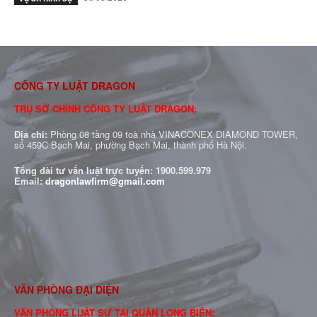
CÔNG TY LUẬT DRAGON
TRỤ SỞ CHÍNH CÔNG TY LUẬT DRAGON:
Địa chỉ:
Phòng 08 tầng 09 toà nhà VINACONEX DIAMOND TOWER,
số 459C Bạch Mai, phường Bạch Mai, thành phố Hà Nội.
Tổng đài tư vấn luật trực tuyến:
1900.599.979
Email:
dragonlawfirm@gmail.com
VĂN PHÒNG ĐẠI DIỆN
VĂN PHÒNG LUẬT SƯ TẠI QUẬN LONG BIÊN: