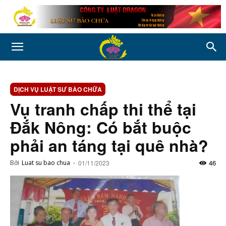
DỊCH VỤ LUẬT SƯ BÀO CHỮA
Vụ tranh chấp thi thể tại
Đắk Nông: Có bắt buộc
phải an táng tại quê nhà?
46
Bởi
Luat su bao chua
-
01/11/2023