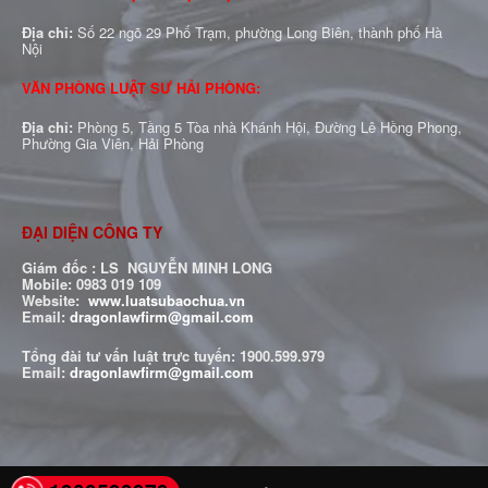
Địa chỉ:
Số 22 ngõ 29 Phố Trạm, phường Long Biên, thành phố Hà
Nội
VĂN PHÒNG LUẬT SƯ HẢI PHÒNG:
Địa chỉ:
Phòng 5, Tầng 5 Tòa nhà Khánh Hội, Đường Lê Hồng Phong,
Phường Gia Viên, Hải Phòng
ĐẠI DIỆN CÔNG TY
Giám đốc : LS NGUYỄN MINH LONG
Mobile: 0983 019 109
Website:
www.luatsubaochua.vn
Email:
dragonlawfirm@gmail.com
Tổng đài tư vấn luật trực tuyến:
1900.599.979
Email:
dragonlawfirm@gmail.com