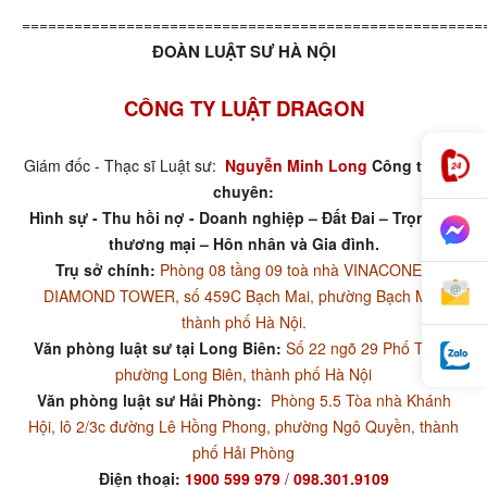
=====================================================
ĐOÀN LUẬT SƯ HÀ NỘI
CÔNG TY LUẬT DRAGON
Giám đốc - Thạc sĩ Luật sư:
Nguyễn Minh Long
Công ty luật
chuyên:
Hình sự - Thu hồi nợ - Doanh nghiệp – Đất Đai – Trọng tài
thương mại – Hôn nhân và Gia đình.
Trụ sở chính:
Phòng 08 tầng 09 toà nhà VINACONEX
DIAMOND TOWER, số 459C Bạch Mai, phường Bạch Mai,
thành phố Hà Nội.
Văn phòng luật sư tại Long Biên:
Số 22 ngõ 29 Phố Trạm,
phường Long Biên, thành phố Hà Nội
Văn phòng luật sư Hải Phòng:
Phòng 5.5 Tòa nhà Khánh
Hội, lô 2/3c đường Lê Hồng Phong, phường Ngô Quyền, thành
phố Hải Phòng
Điện thoại:
1900 599 979
/
098.301.9109