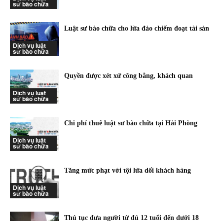
sư bào chữa
Luật sư bào chữa cho lừa đảo chiếm đoạt tài sản
Dịch vụ luật
sư bào chữa
Quyền được xét xử công bằng, khách quan
Dịch vụ luật
sư bào chữa
Chi phí thuê luật sư bào chữa tại Hải Phòng
Dịch vụ luật
sư bào chữa
Tăng mức phạt với tội lừa dối khách hàng
Dịch vụ luật
sư bào chữa
Thủ tục đưa người từ đủ 12 tuổi đến dưới 18