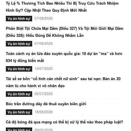
Tỷ Lệ % Thương Tích Bao Nhiêu Thì Bị Truy Cứu Trách Nhiệm
Hình Sự? Cập Nhật Theo Quy Định Mới Nhất
07/08/2026
Vụ án hình sự
Phân Biệt Tội Chứa Mại Dâm (Điều 327) Và Tội Môi Giới Mại Dâm
(Điều 328): Hiểu Đúng Để Không Nhầm Lẫn
07/08/2026
Vụ án hình sự
Toàn cảnh vụ án lừa đảo xuyên quốc gia: 18 dự án “ma” và hơn
834 tỷ đồng biến mất
10/07/2026
Vụ án hình sự
Tài xế xe bồn “cố tình cán chết nữ sinh” sau tai nạn: Bản án 20
năm tù cho hành vi vô nhân đạo
02/07/2026
Vụ án hình sự
Bóc trần đường dây đẻ thuê xuyên biên giới
18/06/2026
Vụ án hình sự
Cá độ bóng đá qua mạng có thể bị xử lý thế nào theo pháp luật?
30/05/2026
Vụ án hình sự