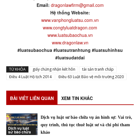
Email:
dragonlawfirm@gmail.com
Hệ thống Website:
www.vanphongluatsu.com.vn
www.congtyluatdragon.com
www.luatsubaochua.vn
www.dragonlaw.vn
#luatsubaochua #luatsutranhtung #luatsuhinhsu
#luatsudatdai
TỪ KHÓA
giấy chứng nhận kết hôn
tài sản tranh chấp
Điều 4 Luật Hộ tịch 2014
Điều 63 Luật Bảo vệ môi trường 2020
BÀI VIẾT LIÊN QUAN
XEM TIN KHÁC
Dịch vụ luật sư bào chữa vụ án hình sự: Vai trò,
quy trình, thủ tục thuê luật sư và chi phí tham
Dịch vụ luật
sư bào chữa
khảo