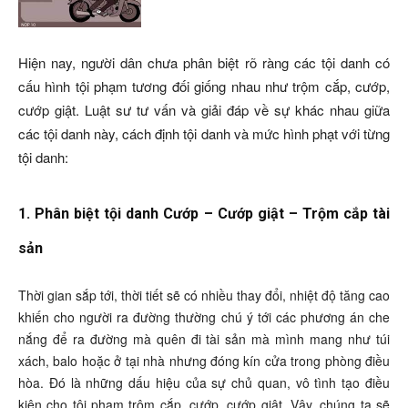
Hiện nay, người dân chưa phân biệt rõ ràng các tội danh có
cấu hình tội phạm tương đối giống nhau như trộm cắp, cướp,
cướp giật. Luật sư tư vấn và giải đáp về sự khác nhau giữa
các tội danh này, cách định tội danh và mức hình phạt với từng
tội danh:
1. Phân biệt tội danh Cướp – Cướp giật – Trộm cắp tài
sản
Thời gian sắp tới, thời tiết sẽ có nhiều thay đổi, nhiệt độ tăng cao
khiến cho người ra đường thường chú ý tới các phương án che
nắng để ra đường mà quên đi tài sản mà mình mang như túi
xách, balo hoặc ở tại nhà nhưng đóng kín cửa trong phòng điều
hòa. Đó là những dấu hiệu của sự chủ quan, vô tình tạo điều
kiện cho tội phạm trộm cắp, cướp, cướp giật. Vậy, chúng ta sẽ