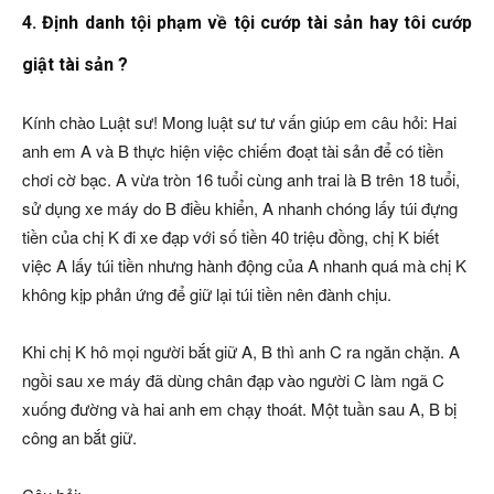
4. Định danh tội phạm về tội cướp tài sản hay tôi cướp
giật tài sản ?
Kính chào Luật sư! Mong luật sư tư vấn giúp em câu hỏi: Hai
anh em A và B thực hiện việc chiếm đoạt tài sản để có tiền
chơi cờ bạc. A vừa tròn 16 tuổi cùng anh trai là B trên 18 tuổi,
sử dụng xe máy do B điều khiển, A nhanh chóng lấy túi đựng
tiền của chị K đi xe đạp với số tiền 40 triệu đồng, chị K biết
việc A lấy túi tiền nhưng hành động của A nhanh quá mà chị K
không kịp phản ứng để giữ lại túi tiền nên đành chịu.
Khi chị K hô mọi người bắt giữ A, B thì anh C ra ngăn chặn. A
ngồi sau xe máy đã dùng chân đạp vào người C làm ngã C
xuống đường và hai anh em chạy thoát. Một tuần sau A, B bị
công an bắt giữ.