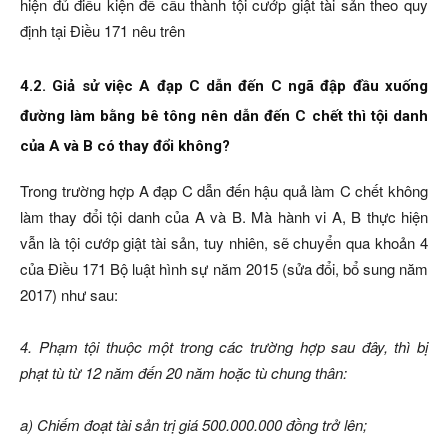
hiện đủ điều kiện để cấu thành tội cướp giật tài sản theo quy
định tại Điều 171 nêu trên
4.2. Giả sử việc A đạp C dẫn đến C ngã đập đầu xuống
đường làm bằng bê tông nên dẫn đến C chết thì tội danh
của A và B có thay đổi không?
Trong trường hợp A đạp C dẫn đến hậu quả làm C chết không
làm thay đổi tội danh của A và B. Mà hành vi A, B thực hiện
vẫn là tội cướp giật tài sản, tuy nhiên, sẽ chuyển qua khoản 4
của Điều 171 Bộ luật hình sự năm 2015 (sửa đổi, bổ sung năm
2017) như sau:
4. Phạm tội thuộc một trong các trường hợp sau đây, thì bị
phạt tù từ 12 năm đến 20 năm hoặc tù chung thân:
a) Chiếm đoạt tài sản trị giá 500.000.000 đồng trở lên;