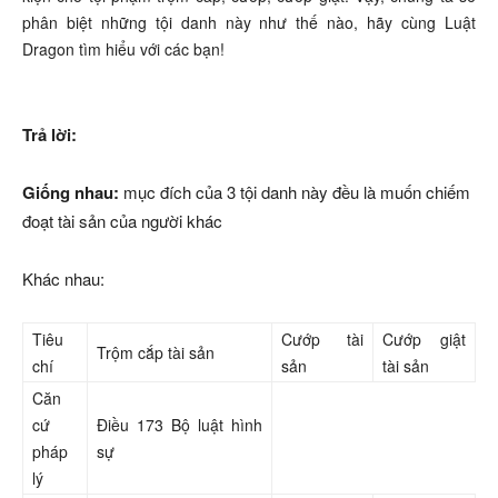
phân biệt những tội danh này như thế nào, hãy cùng Luật
Dragon tìm hiểu với các bạn!
Trả lời:
Giống nhau:
mục đích của 3 tội danh này đều là muốn chiếm
đoạt tài sản của người khác
Khác nhau:
Tiêu
Cướp tài
Cướp giật
Trộm cắp tài sản
chí
sản
tài sản
Căn
cứ
Điều 173 Bộ luật hình
pháp
sự
lý