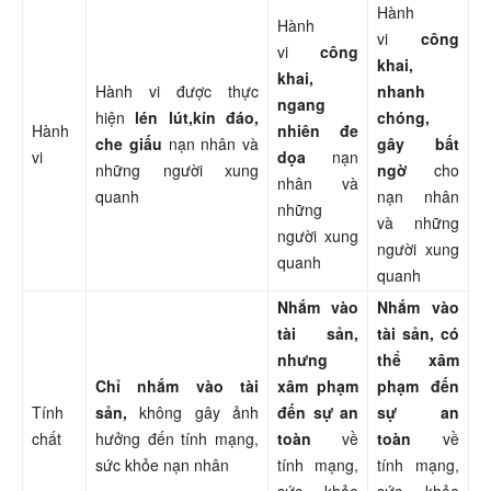
Hành
Hành
vi
công
vi
công
khai,
khai,
Hành vi được thực
nhanh
ngang
hiện
lén lút,
kín đáo,
chóng,
Hành
nhiên đe
che giấu
nạn nhân và
gây bất
vi
dọa
nạn
những người xung
ngờ
cho
nhân và
quanh
nạn nhân
những
và những
người xung
người xung
quanh
quanh
Nhắm vào
Nhắm vào
tài sản,
tài sản, có
nhưng
thể xâm
Chỉ nhắm vào tài
xâm phạm
phạm đến
Tính
sản,
không gây ảnh
đến sự an
sự an
chất
hưởng đến tính mạng,
toàn
về
toàn
về
sức khỏe nạn nhân
tính mạng,
tính mạng,
sức khỏe
sức khỏe