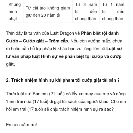
Khung
Từ 3 năm
Từ 1 năm
Từ cải tạo không giam
hình
tù đến
tù đến
giữ đến 20 năm tù
phạt
chung thân
chung thân
Trên đây là tư vấn của Luật Dragon về
Phân biệt tội danh
Cướp – Cướp giật – Trộm cắp
. Nếu còn vướng mắc, chưa
rõ hoặc cần hỗ trợ pháp lý khác bạn vui lòng liên hệ
Luật sư
tư vấn pháp luật Hình sự về phân biệt tội cướp và cướp
giật,
2. Trách nhiệm hình sự khi phạm tội cướp giật tài sản ?
Thưa luật sư! Bạn em (21 tuổi) có lấy xe máy của mẹ và cùng
1 em trai nữa (17 tuổi) đi giật túi sách của người khác. Cho em
hỏi em trai (17 tuổi) sẽ chịu trách nhiệm hình sự ra sao?
Em xin cảm ơn!