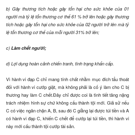
b) Gây thương tích hoặc gây tổn hại cho sức khỏe của 01
người mà tỷ lệ tổn thương cơ thể 61 % trở lên hoặc gây thương
tích hoặc gây tổn hại cho sức khỏe của 02 người trở lên mà tỷ
lệ tổn thương cơ thể của mỗi người 31% trở lên;
c)
Làm chết người;
d) Lợi dụng hoàn cảnh chiến tranh, tình trạng khẩn cấp.
Vì hành vi đạp C chỉ mang tính chất nhằm mục đích tẩu thoát
đối với hành vi cướp giật, mà không phải là cố ý làm cho C bị
thương hay làm C chết.Đây chỉ được coi là tình tiết tăng nặng
trách nhiệm hình sự chứ không cấu thành tội mới. Giả sử nếu
C có việc ngăn chặn A, B, sau đó C giằng lại được túi tiền và A
có hành vi đạp C, khiến C chết để cướp lại túi tiền, thì hành vi
này mới cấu thành tội cướp tài sản.